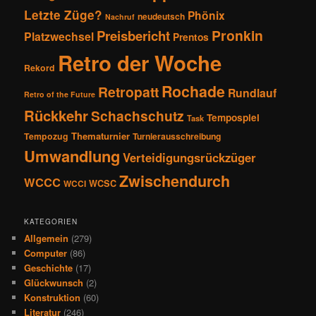
Letzte Züge?
Phönix
neudeutsch
Nachruf
Pronkin
Preisbericht
Platzwechsel
Prentos
Retro der Woche
Rekord
Rochade
Retropatt
Rundlauf
Retro of the Future
Rückkehr
Schachschutz
Tempospiel
Task
Thematurnier
Tempozug
Turnierausschreibung
Umwandlung
Verteidigungsrückzüger
Zwischendurch
WCCC
WCSC
WCCI
KATEGORIEN
Allgemein
(279)
Computer
(86)
Geschichte
(17)
Glückwunsch
(2)
Konstruktion
(60)
Literatur
(246)