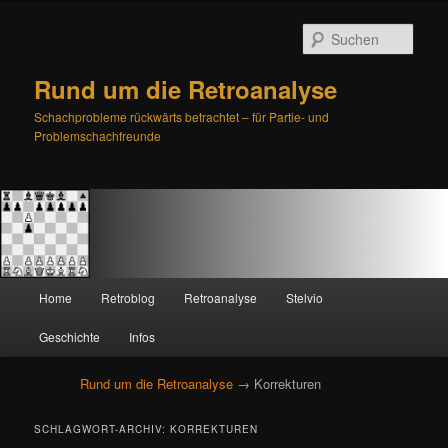
Such
Rund um die Retroanalyse
Schachprobleme rückwärts betrachtet – für Partie- und
Problemschachfreunde
H
Home
Retroblog
Retroanalyse
Stelvio
Zum
Zum
a
u
Geschichte
Infos
primären
sekundären
p
t
Rund um die Retroanalyse
→ Korrekturen
Inhalt
Inhalt
m
e
springen
springen
SCHLAGWORT-ARCHIV:
KORREKTUREN
n