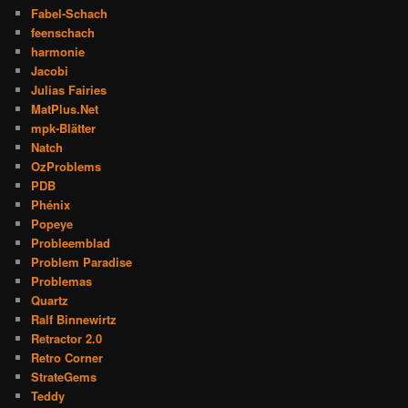
Fabel-Schach
feenschach
harmonie
Jacobi
Julias Fairies
MatPlus.Net
mpk-Blätter
Natch
OzProblems
PDB
Phénix
Popeye
Probleemblad
Problem Paradise
Problemas
Quartz
Ralf Binnewirtz
Retractor 2.0
Retro Corner
StrateGems
Teddy