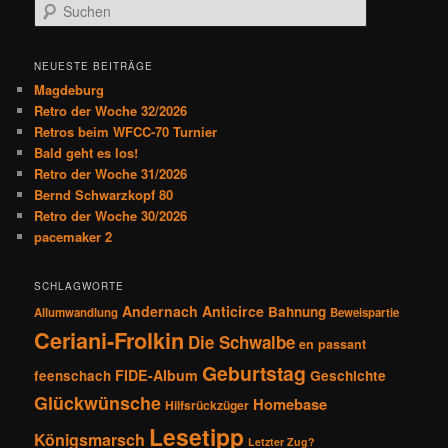
S
u
c
h
NEUESTE BEITRÄGE
e
Magdeburg
n
Retro der Woche 32/2026
Retros beim WFCC-70 Turnier
Bald geht es los!
Retro der Woche 31/2026
Bernd Schwarzkopf 80
Retro der Woche 30/2026
pacemaker 2
SCHLAGWORTE
Andernach
Anticirce
Bahnung
Allumwandlung
Beweispartie
Ceriani-Frolkin
Die Schwalbe
en passant
Geburtstag
FIDE-Album
feenschach
Geschichte
Glückwünsche
Homebase
Hilfsrückzüger
Lesetipp
Königsmarsch
Letzter Zug?