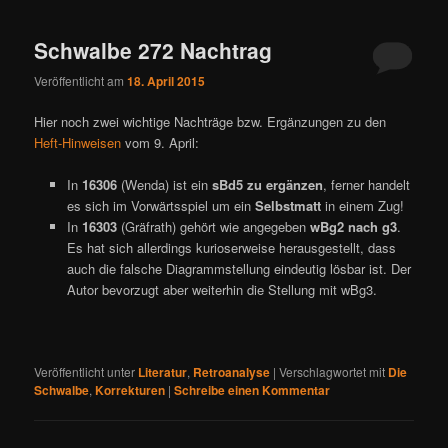
ü
Schwalbe 272 Nachtrag
Veröffentlicht am
18. April 2015
Hier noch zwei wichtige Nachträge bzw. Ergänzungen zu den
Heft-Hinweisen
vom 9. April:
In
16306
(Wenda) ist ein
sBd5 zu ergänzen
, ferner handelt
es sich im Vorwärtsspiel um ein
Selbstmatt
in einem Zug!
In
16303
(Gräfrath) gehört wie angegeben
wBg2 nach g3
.
Es hat sich allerdings kurioserweise herausgestellt, dass
auch die falsche Diagrammstellung eindeutig lösbar ist. Der
Autor bevorzugt aber weiterhin die Stellung mit wBg3.
Veröffentlicht unter
Literatur
,
Retroanalyse
|
Verschlagwortet mit
Die
Schwalbe
,
Korrekturen
|
Schreibe einen Kommentar