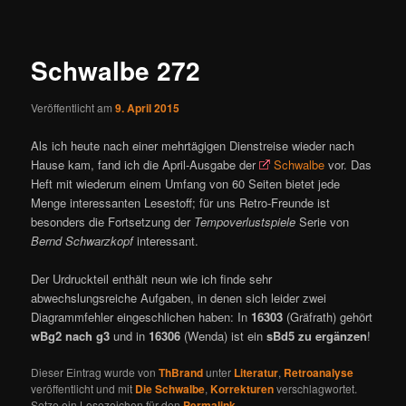
ü
i
t
r
Schwalbe 272
a
g
Veröffentlicht am
9. April 2015
s
n
Als ich heute nach einer mehrtägigen Dienstreise wieder nach
a
Hause kam, fand ich die April-Ausgabe der
Schwalbe
vor. Das
v
Heft mit wiederum einem Umfang von 60 Seiten bietet jede
i
Menge interessanten Lesestoff; für uns Retro-Freunde ist
g
besonders die Fortsetzung der
Tempoverlustspiele
Serie von
a
Bernd Schwarzkopf
interessant.
t
i
Der Urdruckteil enthält neun wie ich finde sehr
o
abwechslungsreiche Aufgaben, in denen sich leider zwei
n
Diagrammfehler eingeschlichen haben: In
16303
(Gräfrath) gehört
wBg2 nach g3
und in
16306
(Wenda) ist ein
sBd5 zu ergänzen
!
Dieser Eintrag wurde von
ThBrand
unter
Literatur
,
Retroanalyse
veröffentlicht und mit
Die Schwalbe
,
Korrekturen
verschlagwortet.
Setze ein Lesezeichen für den
Permalink
.