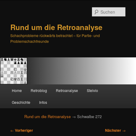
Such
Rund um die Retroanalyse
Schachprobleme rückwärts betrachtet – für Partie- und
Problemschachfreunde
H
Home
Retroblog
Retroanalyse
Stelvio
Zum
Zum
a
u
Geschichte
Infos
primären
sekundären
p
t
Rund um die Retroanalyse
→ Schwalbe 272
Inhalt
Inhalt
m
e
B
springen
springen
←
Vorheriger
Nächster
→
n
e