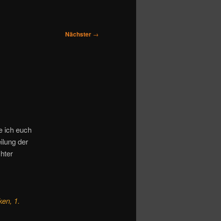
Nächster
→
e ich euch
ilung der
hter
en, 1.