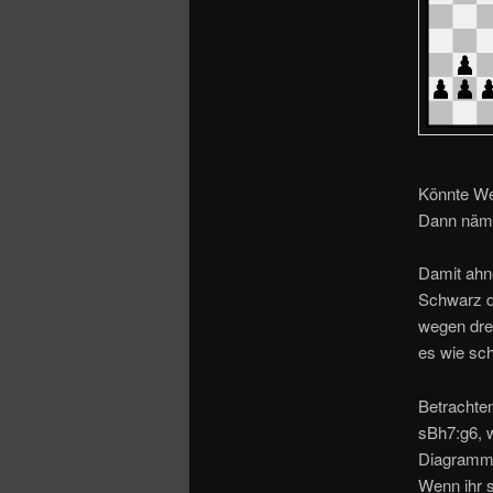
o
n
Könnte We
Dann näml
Damit ahne
Schwarz d
wegen drei
es wie sc
Betrachten
sBh7:g6, 
Diagramm)
Wenn ihr s