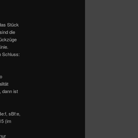
 das Stück
sind die
Rückzüge
inie.
 Schluss:
wo
ität
 dann ist
:f, sBf:e,
15 (im
nur