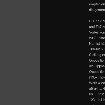
empfehlen!
die gesam
R 1.Ke2-d3
und Th7 z
Vorteil vo
zu Gunste
Nun ist h2
Th6-h2 5.K
Stellung n
Opposition
die Opposi
Oppositio
(13.– Th8
Weiß wied
a5-a4 … 4
b6 … 112.
123.– b4-