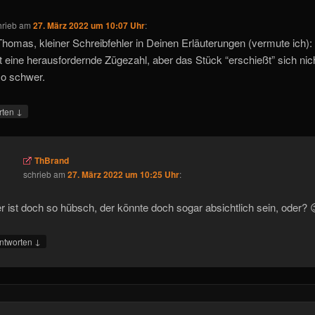
hrieb
am
27. März 2022 um 10:07 Uhr
:
Thomas, kleiner Schreibfehler in Deinen Erläuterungen (vermute ich):
t eine herausfordernde Zügezahl, aber das Stück “erschießt” sich nic
so schwer.
↓
rten
ThBrand
schrieb
am
27. März 2022 um 10:25 Uhr
:
r ist doch so hübsch, der könnte doch sogar absichtlich sein, oder? 
↓
ntworten