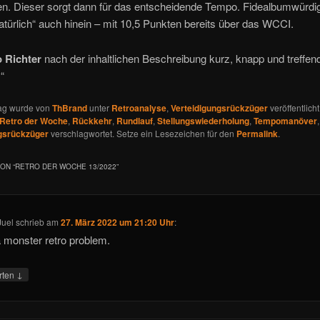
en. Dieser sorgt dann für das entscheidende Tempo. Fidealbumwürdig
türlich“ auch hinein – mit 10,5 Punkten bereits über das WCCI.
 Richter
nach der inhaltlichen Beschreibung kurz, knapp und treffen
“
rag wurde von
ThBrand
unter
Retroanalyse
,
Verteidigungsrückzüger
veröffentlich
Retro der Woche
,
Rückkehr
,
Rundlauf
,
Stellungswiederholung
,
Tempomanöver
,
gsrückzüger
verschlagwortet. Setze ein Lesezeichen für den
Permalink
.
ON “
RETRO DER WOCHE 13/2022
”
Juel
schrieb
am
27. März 2022 um 21:20 Uhr
:
a monster retro problem.
↓
rten