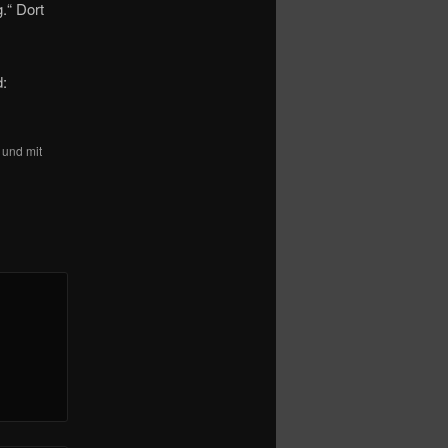
.“ Dort
d:
t und mit