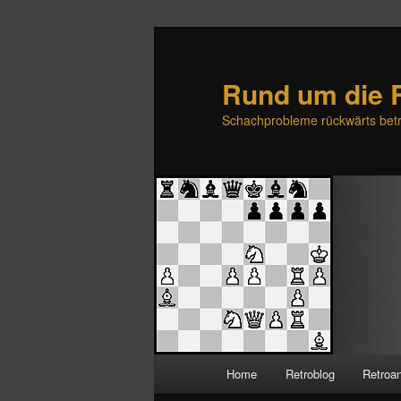
Rund um die 
Schachprobleme rückwärts betr
H
Home
Retroblog
Retroa
Zum
Zum
a