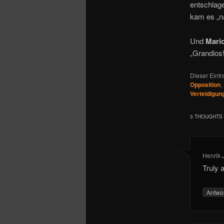
entschlag
kam es „na
Und
Mario
„Grandios!
Dieser Eint
Opposition
,
Verteidigun
3 THOUGHTS 
Henrik 
Truly 
Antwo