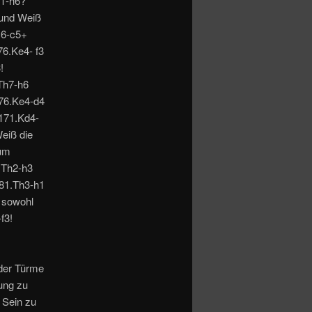
h1-h6?
 und Weiß
c6-c5+
76.Ke4- f3
!
Th7-h6
176.Ke4-d4
 171.Kd4-
eiß die
zum
 Th2-h3
181.Th3-h1
 sowohl
f3!
der Türme
ung zu
 Sein zu