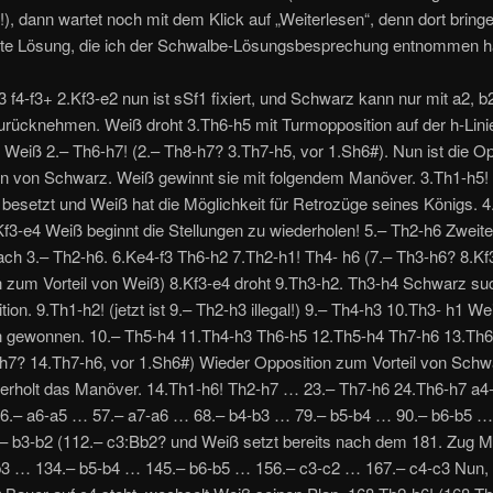
), dann wartet noch mit dem Klick auf „Weiterlesen“, denn dort bringe
te Lösung, die ich der Schwalbe-Lösungsbesprechung entnommen h
 f4-f3+ 2.Kf3-e2 nun ist sSf1 fixiert, und Schwarz kann nur mit a2, b2
urücknehmen. Weiß droht 3.Th6-h5 mit Turmopposition auf der h-Lin
n Weiß 2.– Th6-h7! (2.– Th8-h7? 3.Th7-h5, vor 1.Sh6#). Nun ist die Op
n von Schwarz. Weiß gewinnt sie mit folgendem Manöver. 3.Th1-h5!
 besetzt und Weiß hat die Möglichkeit für Retrozüge seines Königs. 4
f3-e4 Weiß beginnt die Stellungen zu wiederholen! 5.– Th2-h6 Zweite
ach 3.– Th2-h6. 6.Ke4-f3 Th6-h2 7.Th2-h1! Th4- h6 (7.– Th3-h6? 8.Kf
 zum Vorteil von Weiß) 8.Kf3-e4 droht 9.Th3-h2. Th3-h4 Schwarz su
tion. 9.Th1-h2! (jetzt ist 9.– Th2-h3 illegal!) 9.– Th4-h3 10.Th3- h1 We
n gewonnen. 10.– Th5-h4 11.Th4-h3 Th6-h5 12.Th5-h4 Th7-h6 13.Th6
-h7? 14.Th7-h6, vor 1.Sh6#) Wieder Opposition zum Vorteil von Schw
erholt das Manöver. 14.Th1-h6! Th2-h7 … 23.– Th7-h6 24.Th6-h7 a4
6.– a6-a5 … 57.– a7-a6 … 68.– b4-b3 … 79.– b5-b4 … 90.– b6-b5 …
– b3-b2 (112.– c3:Bb2? und Weiß setzt bereits nach dem 181. Zug M
b3 … 134.– b5-b4 … 145.– b6-b5 … 156.– c3-c2 … 167.– c4-c3 Nun, 