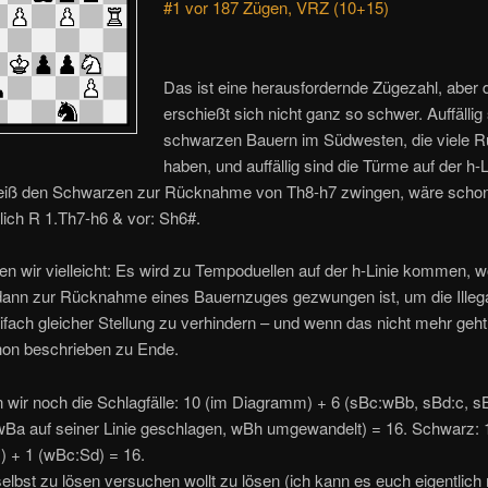
#1 vor 187 Zügen, VRZ (10+15)
Das ist eine herausfordernde Zügezahl, aber
erschießt sich nicht ganz so schwer. Auffällig 
schwarzen Bauern im Südwesten, die viele 
haben, und auffällig sind die Türme auf der h-L
iß den Schwarzen zur Rücknahme von Th8-h7 zwingen, wäre schon
ich R 1.Th7-h6 & vor: Sh6#.
n wir vielleicht: Es wird zu Tempoduellen auf der h-Linie kommen, 
ann zur Rücknahme eines Bauernzuges gezwungen ist, um die Illegal
fach gleicher Stellung zu verhindern – und wenn das nicht mehr geht,
hon beschrieben zu Ende.
 wir noch die Schlagfälle: 10 (im Diagramm) + 6 (sBc:wBb, sBd:c, sBe
wBa auf seiner Linie geschlagen, wBh umgewandelt) = 16. Schwarz: 
 + 1 (wBc:Sd) = 16.
elbst zu lösen versuchen wollt zu lösen (ich kann es euch eigentlich 