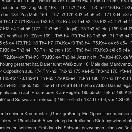
 Bauer auf c4 steht, wechselt Weiß seinen Plan. 168.Th2-h6! (168.T
 nach dem 203. Zug Matt) 168.– Th4-h7! (168.– Th3- h7? 169.Ke4-f3!
h dem 184. Zug Matt: 169.– Th7-h3 170.Kd3-e4 c5-c4+ 171.Kd4- d3! 
4 Th4-h7 173.Kf3-e4 Th3-h4 174.Ke4-f3 Th4-h3 175.Kf3-e4 Th3-h4 1
.Kf3-e4 Th4-h5 (177.– Th3-h5? – illegal) 178.Th3-h2 etc.) 169.Ke4-f3
h2? benötigt 191 Züge: 169.– Th5-h4 170.Th4-h3 Th6-h5 171.Th5-h4 
5 c5-c4 173.Th2- h6 Th4-h7 174.Ke4-f3 Th3-h4 175.Kd4-e4 c6-c5+ 
7.Kf3-e4 Th3-h4 178.Th1-h2 etc.) 169.– Th3-h4! 170.Kd3-e4! c5-c4+
 172.Ke4-d4 Th4-h3 173.Kf3-e4 Th3-h4 Jetzt nicht 174.Ke4-f3?, da W
holung gestartet hat. Daher führt Weiß zum 16. Male das Manöver 
r Opposition aus. 174.Th1-h2! Th2-h3 175.Ke4-f3 Th3-h2 176.Kf3-e4
3 Th3-h2 178.Th2-h1 Th4-h3 179.Kf3-e4 Th3-h4 180.Th1-h2 Th4-h3 
2.Th4-h3 Th6-h5 183.Th5-h4 Th7-h6 184.Th6-h5 c7:Bb6 Das ist legal
- als auch nach Proca- oder Klan-Regeln. 185.b5-b6 Th8-h7 186.Kf2-
6? und Schwarz ist retropatt) 186.– e4-e3+ 187.Th7-h6, vor 1.Sh6#.
er
in seinem Kommentar: „Ganz großartig. Ein Oppositionsmanöver 
Linie wird 16mal durch Anwendung der dreifachen Stellungswiederhol
nsten entschieden. Erst dann ist Schwarz gezwungen, einen weißen