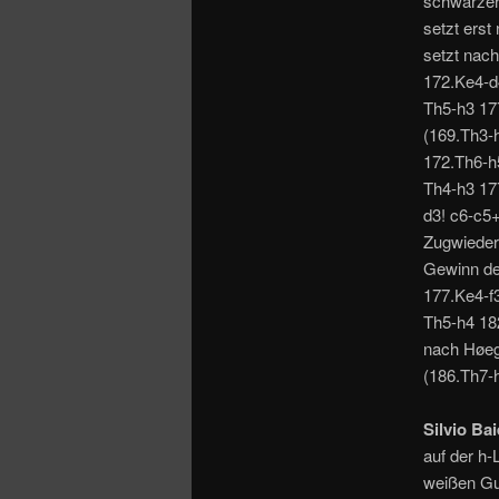
schwarzer
setzt erst
setzt nac
172.Ke4-d
Th5-h3 177
(169.Th3-
172.Th6-h
Th4-h3 17
d3! c6-c5+
Zugwieder
Gewinn de
177.Ke4-f
Th5-h4 18
nach Høeg
(186.Th7-h
Silvio Bai
auf der h-
weißen Gu