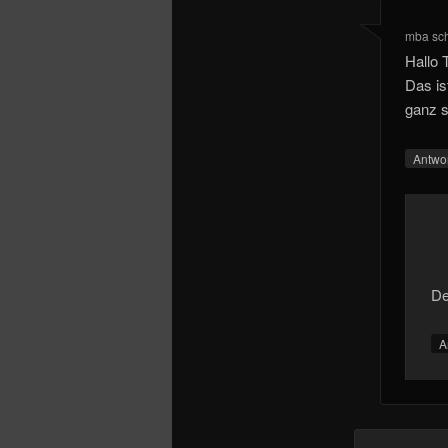
mba
sc
Hallo 
Das is
ganz 
Antwo
De
A