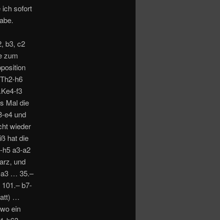
 ich sofort
abe.
, b3, c2
ie zum
position
 Th2-h6
.Ke4-f3
s Mal die
3-e4 und
cht wieder
iß hat die
-h5 a3-a2
arz, und
-a3 … 35.–
 101.– b7-
att) …
wo ein