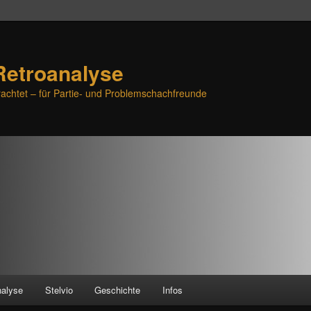
Retroanalyse
achtet – für Partie- und Problemschachfreunde
nalyse
Stelvio
Geschichte
Infos