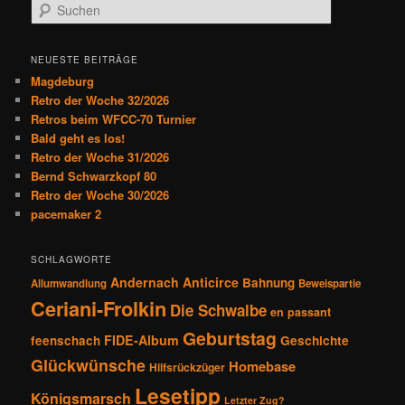
S
u
c
h
NEUESTE BEITRÄGE
e
Magdeburg
n
Retro der Woche 32/2026
Retros beim WFCC-70 Turnier
Bald geht es los!
Retro der Woche 31/2026
Bernd Schwarzkopf 80
Retro der Woche 30/2026
pacemaker 2
SCHLAGWORTE
Andernach
Anticirce
Bahnung
Allumwandlung
Beweispartie
Ceriani-Frolkin
Die Schwalbe
en passant
Geburtstag
FIDE-Album
feenschach
Geschichte
Glückwünsche
Homebase
Hilfsrückzüger
Lesetipp
Königsmarsch
Letzter Zug?