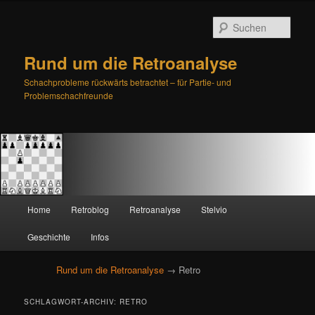
Such
Rund um die Retroanalyse
Schachprobleme rückwärts betrachtet – für Partie- und
Problemschachfreunde
H
Home
Retroblog
Retroanalyse
Stelvio
Zum
Zum
a
u
Geschichte
Infos
primären
sekundären
p
t
Rund um die Retroanalyse
→ Retro
Inhalt
Inhalt
m
e
springen
springen
SCHLAGWORT-ARCHIV:
RETRO
n