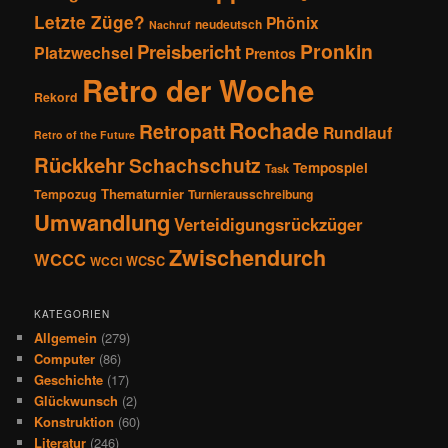
Letzte Züge?
Phönix
neudeutsch
Nachruf
Pronkin
Preisbericht
Platzwechsel
Prentos
Retro der Woche
Rekord
Rochade
Retropatt
Rundlauf
Retro of the Future
Rückkehr
Schachschutz
Tempospiel
Task
Thematurnier
Tempozug
Turnierausschreibung
Umwandlung
Verteidigungsrückzüger
Zwischendurch
WCCC
WCSC
WCCI
KATEGORIEN
Allgemein
(279)
Computer
(86)
Geschichte
(17)
Glückwunsch
(2)
Konstruktion
(60)
Literatur
(246)