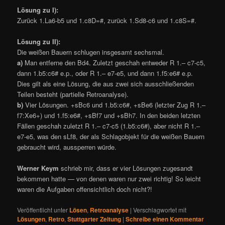
Lösung zu I):
Zurück 1.La6-b5 und 1.c8D=#, zurück 1.Sd8-c6 und 1.c8S=#.
Lösung zu II):
Die weißen Bauern schlugen insgesamt sechsmal.
a)
Man entferne den Bd4. Zuletzt geschah entweder R 1.– c7-c5,
dann 1.b5:c6# e.p., oder R 1.– e7-e5, und dann 1.f5:e6# e.p.
Dies gilt als eine Lösung, die aus zwei sich ausschließenden
Teilen besteht (partielle Retroanalyse).
b)
Vier Lösungen. +sBc6 und 1.b5:c6#, +sBe6 (letzter Zug R 1.–
f7:Xe6+) und 1.f5:e6#, +sBf7 und +sBh7. In den beiden letzten
Fällen geschah zuletzt R 1.– c7-c5 (1.b5:c6#), aber nicht R 1.–
e7-e5, was den sLf8, der als Schlagobjekt für die weißen Bauern
gebraucht wird, aussperren würde.
Werner Keym
schrieb mir, dass er vier Lösungen zugesandt
bekommen hatte — von denen waren nur zwei richtig! So leicht
waren die Aufgaben offensichtlich doch nicht?!
Veröffentlicht unter
Lösen
,
Retroanalyse
|
Verschlagwortet mit
Lösungen
,
Retro
,
Stuttgarter Zeitung
|
Schreibe einen Kommentar