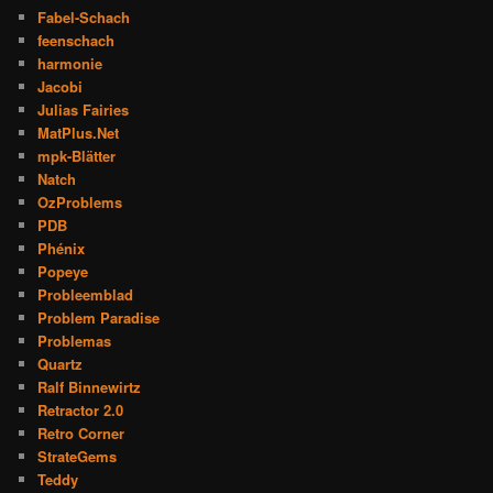
Fabel-Schach
feenschach
harmonie
Jacobi
Julias Fairies
MatPlus.Net
mpk-Blätter
Natch
OzProblems
PDB
Phénix
Popeye
Probleemblad
Problem Paradise
Problemas
Quartz
Ralf Binnewirtz
Retractor 2.0
Retro Corner
StrateGems
Teddy