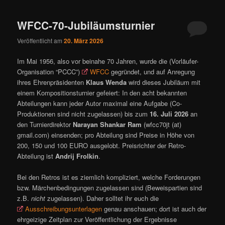
ü
WFCC-70-Jubiläumsturnier
Veröffentlicht am
20. März 2026
Im Mai 1956, also vor beinahe 70 Jahren, wurde die (Vorläufer-
Organisation “PCCC”)
WFCC
gegründet, und auf Anregung
ihres Ehrenpräsidenten
Klaus Wenda
wird dieses Jubiläum mit
einem Kompositionsturnier gefeiert: In den acht bekannten
Abteilungen kann jeder Autor maximal eine Aufgabe (Co-
Produktionen sind nicht zugelassen) bis zum
16. Juli 2026
an
den Turnierdirektor
Narayan Shankar Ram
(wfcc70jt (at)
gmail.com) einsenden; pro Abteilung sind Preise in Höhe von
200, 150 und 100 EURO ausgelobt. Preisrichter der Retro-
Abteilung ist
Andrij Frolkin
.
Bei den Retros ist es ziemlich kompliziert, welche Forderungen
bzw. Märchenbedingungen zugelassen sind (Beweispartien sind
z.B.
nicht
zugelassen). Daher solltet ihr euch die
Ausschreibungsunterlagen
genau anschauen; dort ist auch der
ehrgeizige Zeitplan zur Veröffentlichung der Ergebnisse