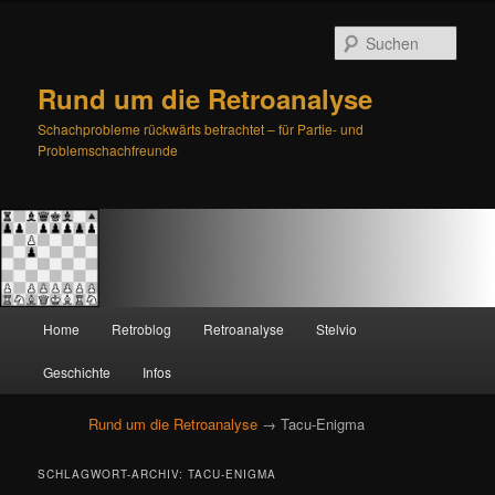
Such
Rund um die Retroanalyse
Schachprobleme rückwärts betrachtet – für Partie- und
Problemschachfreunde
H
Home
Retroblog
Retroanalyse
Stelvio
Zum
Zum
a
u
Geschichte
Infos
primären
sekundären
p
t
Rund um die Retroanalyse
→ Tacu-Enigma
Inhalt
Inhalt
m
e
springen
springen
SCHLAGWORT-ARCHIV:
TACU-ENIGMA
n