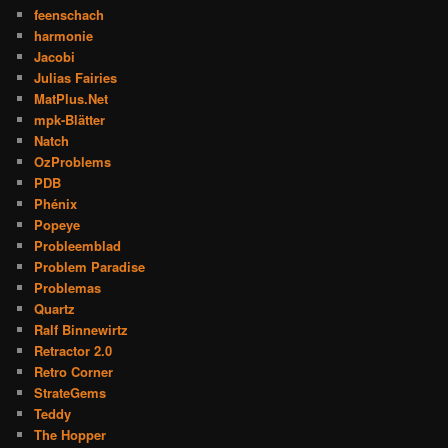
feenschach
harmonie
Jacobi
Julias Fairies
MatPlus.Net
mpk-Blätter
Natch
OzProblems
PDB
Phénix
Popeye
Probleemblad
Problem Paradise
Problemas
Quartz
Ralf Binnewirtz
Retractor 2.0
Retro Corner
StrateGems
Teddy
The Hopper