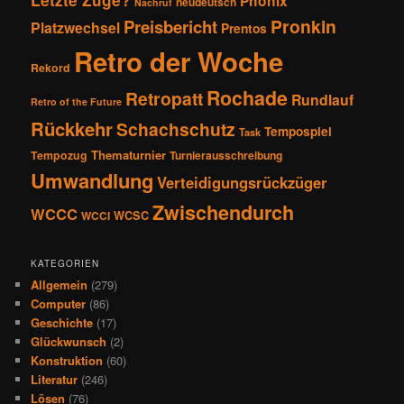
Phönix
neudeutsch
Nachruf
Pronkin
Preisbericht
Platzwechsel
Prentos
Retro der Woche
Rekord
Rochade
Retropatt
Rundlauf
Retro of the Future
Rückkehr
Schachschutz
Tempospiel
Task
Thematurnier
Tempozug
Turnierausschreibung
Umwandlung
Verteidigungsrückzüger
Zwischendurch
WCCC
WCSC
WCCI
KATEGORIEN
Allgemein
(279)
Computer
(86)
Geschichte
(17)
Glückwunsch
(2)
Konstruktion
(60)
Literatur
(246)
Lösen
(76)