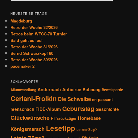
u
c
h
NEUESTE BEITRÄGE
e
Magdeburg
n
Retro der Woche 32/2026
Retros beim WFCC-70 Turnier
Bald geht es los!
Retro der Woche 31/2026
Bernd Schwarzkopf 80
Retro der Woche 30/2026
pacemaker 2
SCHLAGWORTE
Andernach
Anticirce
Bahnung
Allumwandlung
Beweispartie
Ceriani-Frolkin
Die Schwalbe
en passant
Geburtstag
FIDE-Album
feenschach
Geschichte
Glückwünsche
Homebase
Hilfsrückzüger
Lesetipp
Königsmarsch
Letzter Zug?
Letzte Züge?