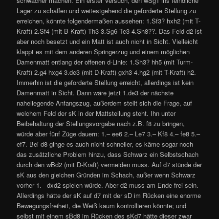
schwächer machen. Ein erster Versuch, den wSg1 ins feindliche
Lager zu schaffen und weitestgehend die geforderte Stellung zu
erreichen, könnte folgendermaßen aussehen: 1.Sf3? hxh2 (mit T-
Kraft) 2.Sf4 (mit B-Kraft) Th3 3.Sg6 Te3 4.Sh8??. Das Feld d2 ist
aber noch besetzt und ein Matt ist auch nicht in Sicht. Vielleicht
klappt es mit dem anderen Springerzug und einem möglichen
Damenmatt entlang der offenen d-Linie: 1.Sh3? hh5 (mit Turm-
Kraft) 2.g4 hxg4 3.de3 (mit D-Kraft) gxh3 4.hg2 (mit T-Kraft) h2.
Immerhin ist die geforderte Stellung erreicht, allerdings ist kein
Damenmatt in Sicht. Dann wäre jetzt 1.de3 der nächste
naheliegende Anfangszug, außerdem stellt sich die Frage, auf
welchem Feld der sK in der Mattstellung steht. Ihn unter
Beibehaltung der Stellungsvorgabe nach z.B. f8 zu bringen,
würde aber fünf Züge dauern: 1.– ee6 2.– Le7 3.– Kf8 4.– fe8 5.–
ef7. Bei d8 ginge es auch nicht schneller, es käme sogar noch
das zusätzliche Problem hinzu, dass Schwarz ein Selbstschach
durch den wBd2 (mit D-Kraft) vermeiden muss. Auf d7 stünde der
sK aus den gleichen Gründen im Schach, außer wenn Schwarz
vorher 1.– dxd2 spielen würde. Aber d2 muss am Ende frei sein.
Allerdings hätte der sK auf d7 mit der sD im Rücken eine enorme
Bewegungsfreiheit, die Weiß kaum kontrollieren könnte; und
selbst mit einem sBd8 im Rücken des sKd7 hätte dieser zwar