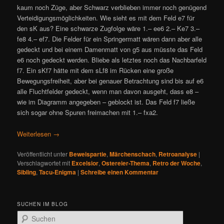
kaum noch Züge, aber Schwarz verblieben immer noch genügend
Verteidigungsmöglichkeiten. Wie sieht es mit dem Feld e7 für
den sK aus? Eine schwarze Zugfolge wäre 1.– ee6 2.– Ke7 3.–
fe8 4.– ef7. Die Felder für ein Springermatt wären dann aber alle
gedeckt und bei einem Damenmatt von g5 aus müsste das Feld
e6 noch gedeckt werden. Bliebe als letztes noch das Nachbarfeld
f7. Ein sKf7 hätte mit dem sLf8 im Rücken eine große
Bewegungsfreiheit, aber bei genauer Betrachtung sind bis auf e6
alle Fluchtfelder gedeckt, wenn man davon ausgeht, dass e8 –
wie im Diagramm angegeben – geblockt ist. Das Feld f7 ließe
sich sogar ohne Spuren freimachen mit 1.– fxa2.
Weiterlesen
→
Veröffentlicht unter
Beweispartie
,
Märchenschach
,
Retroanalyse
|
Verschlagwortet mit
Excelsior
,
Ostereier-Thema
,
Retro der Woche
,
Sibling
,
Tacu-Enigma
|
Schreibe einen Kommentar
SUCHEN IM BLOG
S