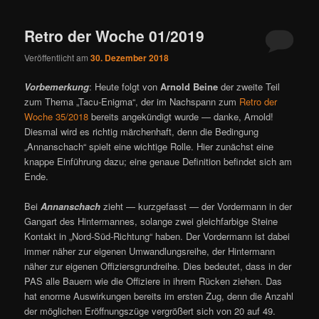
ü
Retro der Woche 01/2019
Veröffentlicht am
30. Dezember 2018
Vorbemerkung
: Heute folgt von
Arnold Beine
der zweite Teil
zum Thema „Tacu-Enigma“, der im Nachspann zum
Retro der
Woche 35/2018
bereits angekündigt wurde — danke, Arnold!
Diesmal wird es richtig märchenhaft, denn die Bedingung
„Annanschach“ spielt eine wichtige Rolle. Hier zunächst eine
knappe Einführung dazu; eine genaue Definition befindet sich am
Ende.
Bei
Annanschach
zieht — kurzgefasst — der Vordermann in der
Gangart des Hintermannes, solange zwei gleichfarbige Steine
Kontakt in „Nord-Süd-Richtung“ haben. Der Vordermann ist dabei
immer näher zur eigenen Umwandlungsreihe, der Hintermann
näher zur eigenen Offiziersgrundreihe. Dies bedeutet, dass in der
PAS alle Bauern wie die Offiziere in ihrem Rücken ziehen. Das
hat enorme Auswirkungen bereits im ersten Zug, denn die Anzahl
der möglichen Eröffnungszüge vergrößert sich von 20 auf 49.