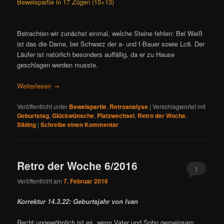
Beweispartie in 17 Zügen (15+13)
Betrachten wir zunächst einmal, welche Steine fehlen: Bei Weiß
ist das die Dame, bei Schwarz der a- und f-Bauer sowie Lc8. Der
Läufer ist natürlich besonders auffällig, da er zu Hause
geschlagen werden musste.
Weiterlesen
→
Veröffentlicht unter
Beweispartie
,
Retroanalyse
|
Verschlagwortet mit
Geburtstag
,
Glückwünsche
,
Platzwechsel
,
Retro der Woche
,
Sibling
|
Schreibe einen Kommentar
Retro der Woche 6/2016
1
Veröffentlicht am
7. Februar 2016
Korrektur 14.3.22: Geburtsjahr von Ivan
Recht ungewöhnlich ist es, wenn Vater und Sohn gemeinsam