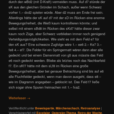
durch den wBd2 (mit D-Kraft) vermeiden muss. Auf d7 stünde der
sK aus den gleichen Gründen im Schach, außer wenn Schwarz
vorher 1.– dxd2 spielen würde. Aber d2 muss am Ende frei sein.
Allerdings hätte der sK auf d7 mit der sD im Rücken eine enorme
Bewegungsfreiheit, die Weiß kaum kontrollieren könnte; und
selbst mit einem sBd8 im Rücken des sKd7 hätte dieser zwar
kaum noch Züge, aber Schwarz verblieben immer noch genügend
Verteidigungsmöglichkeiten. Wie sieht es mit dem Feld e7 für
den sK aus? Eine schwarze Zugfolge wäre 1.– ee6 2.– Ke7 3.–
fe8 4.– ef7. Die Felder für ein Springermatt wären dann aber alle
gedeckt und bei einem Damenmatt von g5 aus müsste das Feld
e6 noch gedeckt werden. Bliebe als letztes noch das Nachbarfeld
f7. Ein sKf7 hätte mit dem sLf8 im Rücken eine große
Bewegungsfreiheit, aber bei genauer Betrachtung sind bis auf e6
alle Fluchtfelder gedeckt, wenn man davon ausgeht, dass e8 –
wie im Diagramm angegeben – geblockt ist. Das Feld f7 ließe
sich sogar ohne Spuren freimachen mit 1.– fxa2.
Weiterlesen
→
Veröffentlicht unter
Beweispartie
,
Märchenschach
,
Retroanalyse
|
Verschlagwortet mit
Excelsior
,
Ostereier-Thema
,
Retro der Woche
,