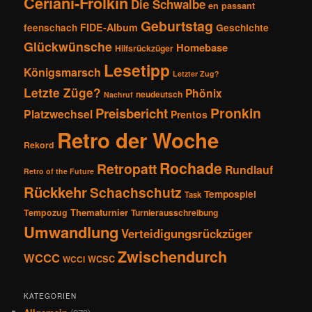
Ceriani-Frolkin
Die Schwalbe
en passant
Geburtstag
FIDE-Album
feenschach
Geschichte
Glückwünsche
Homebase
Hilfsrückzüger
Lesetipp
Königsmarsch
Letzter Zug?
Letzte Züge?
Phönix
neudeutsch
Nachruf
Pronkin
Preisbericht
Platzwechsel
Prentos
Retro der Woche
Rekord
Rochade
Retropatt
Rundlauf
Retro of the Future
Rückkehr
Schachschutz
Tempospiel
Task
Thematurnier
Tempozug
Turnierausschreibung
Umwandlung
Verteidigungsrückzüger
Zwischendurch
WCCC
WCSC
WCCI
KATEGORIEN