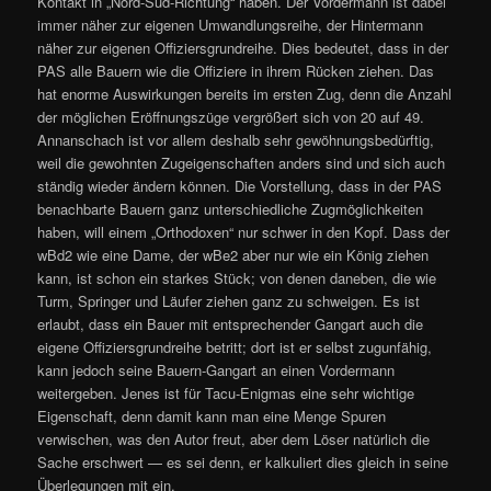
Kontakt in „Nord-Süd-Richtung“ haben. Der Vordermann ist dabei
immer näher zur eigenen Umwandlungsreihe, der Hintermann
näher zur eigenen Offiziersgrundreihe. Dies bedeutet, dass in der
PAS alle Bauern wie die Offiziere in ihrem Rücken ziehen. Das
hat enorme Auswirkungen bereits im ersten Zug, denn die Anzahl
der möglichen Eröffnungszüge vergrößert sich von 20 auf 49.
Annanschach ist vor allem deshalb sehr gewöhnungsbedürftig,
weil die gewohnten Zugeigenschaften anders sind und sich auch
ständig wieder ändern können. Die Vorstellung, dass in der PAS
benachbarte Bauern ganz unterschiedliche Zugmöglichkeiten
haben, will einem „Orthodoxen“ nur schwer in den Kopf. Dass der
wBd2 wie eine Dame, der wBe2 aber nur wie ein König ziehen
kann, ist schon ein starkes Stück; von denen daneben, die wie
Turm, Springer und Läufer ziehen ganz zu schweigen. Es ist
erlaubt, dass ein Bauer mit entsprechender Gangart auch die
eigene Offiziersgrundreihe betritt; dort ist er selbst zugunfähig,
kann jedoch seine Bauern-Gangart an einen Vordermann
weitergeben. Jenes ist für Tacu-Enigmas eine sehr wichtige
Eigenschaft, denn damit kann man eine Menge Spuren
verwischen, was den Autor freut, aber dem Löser natürlich die
Sache erschwert — es sei denn, er kalkuliert dies gleich in seine
Überlegungen mit ein.