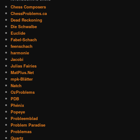
Chess Composers
ChessProblems.ca
Dead Reckoning
Die Schwalbe
Euclide
Fabel-Schach
feenschach
harmonie
Jacobi
Julias Fairies
MatPlus.Net
mpk-Blätter
Natch
OzProblems
PDB
Phénix
Popeye
Probleemblad
Problem Paradise
Problemas
Quartz