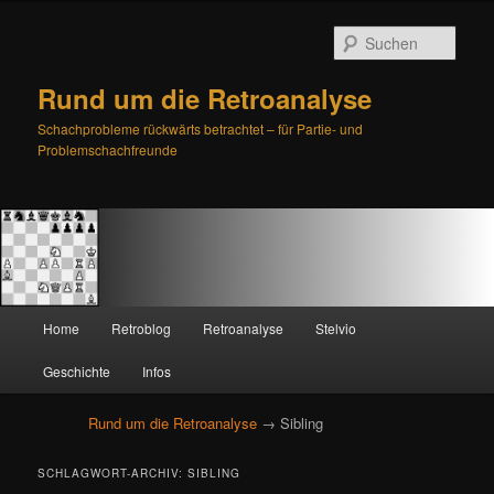
Such
Rund um die Retroanalyse
Schachprobleme rückwärts betrachtet – für Partie- und
Problemschachfreunde
H
Home
Retroblog
Retroanalyse
Stelvio
Zum
Zum
a
u
Geschichte
Infos
primären
sekundären
p
t
Rund um die Retroanalyse
→ Sibling
Inhalt
Inhalt
m
e
springen
springen
SCHLAGWORT-ARCHIV:
SIBLING
n