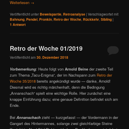
Weiterlesen
→
Veröffentlicht unter
Beweispartie
,
Retroanalyse
|
Verschlagwortet mit
Bahnung
,
Pendel
,
Pronkin
,
Retro der Woche
,
Rückkehr
,
Sibling
|
1
Antwort
Retro der Woche 01/2019
Veröffentlicht am
30. Dezember 2018
Vorbemerkung
: Heute folgt von
Arnold Beine
der zweite Teil
zum Thema „Tacu-Enigma“, der im Nachspann zum
Retro der
Woche 35/2018
bereits angekündigt wurde — danke, Arnold!
Diesmal wird es richtig märchenhaft, denn die Bedingung
„Annanschach“ spielt eine wichtige Rolle. Hier zunächst eine
knappe Einführung dazu; eine genaue Definition befindet sich am
Ende.
Bei
Annanschach
zieht — kurzgefasst — der Vordermann in der
Gangart des Hintermannes, solange zwei gleichfarbige Steine