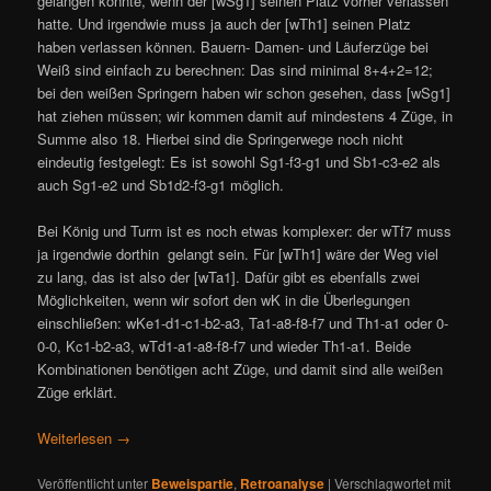
gelangen konnte, wenn der [wSg1] seinen Platz vorher verlassen
hatte. Und irgendwie muss ja auch der [wTh1] seinen Platz
haben verlassen können. Bauern- Damen- und Läuferzüge bei
Weiß sind einfach zu berechnen: Das sind minimal 8+4+2=12;
bei den weißen Springern haben wir schon gesehen, dass [wSg1]
hat ziehen müssen; wir kommen damit auf mindestens 4 Züge, in
Summe also 18. Hierbei sind die Springerwege noch nicht
eindeutig festgelegt: Es ist sowohl Sg1-f3-g1 und Sb1-c3-e2 als
auch Sg1-e2 und Sb1d2-f3-g1 möglich.
Bei König und Turm ist es noch etwas komplexer: der wTf7 muss
ja irgendwie dorthin gelangt sein. Für [wTh1] wäre der Weg viel
zu lang, das ist also der [wTa1]. Dafür gibt es ebenfalls zwei
Möglichkeiten, wenn wir sofort den wK in die Überlegungen
einschließen: wKe1-d1-c1-b2-a3, Ta1-a8-f8-f7 und Th1-a1 oder 0-
0-0, Kc1-b2-a3, wTd1-a1-a8-f8-f7 und wieder Th1-a1. Beide
Kombinationen benötigen acht Züge, und damit sind alle weißen
Züge erklärt.
Weiterlesen
→
Veröffentlicht unter
Beweispartie
,
Retroanalyse
|
Verschlagwortet mit