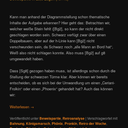
Kann man anhand der Diagrammstellung schon thematische
Inhalte der Aufgabe erkennen? Hier geht das: Betrachten wir,
welcher weiße Stein fehlt ([Bg2], so kann der nicht direkt
geschlagen worden sein. Schwarz verfügt zwar über einen
Doppelbauern, aber auf der h-Linie kann [Bg2] nicht
verschwunden sein, da Schwarz noch „alle Mann an Bord hat“,
Weiß also nicht schlagen konnte. Also muss [Bg2] auf g8
umgewandelt haben.
Dass [Sg8] gezogen haben muss, ist allerdings schon durch die
Stellung der schwarzen Türme klar. Aber können wir bereits
entscheiden, ob es sich bei der Umwandlung um einen „Ceriani-
Frolkin“ oder einen „Phoenix“ gehandelt hat? Auch das können
wir:
Weiterlesen
→
Veröffentlicht unter
Beweispartie
,
Retroanalyse
|
Verschlagwortet mit
Bahnung
,
Königsmarsch
,
Phönix
,
Pronkin
,
Retro der Woche
,