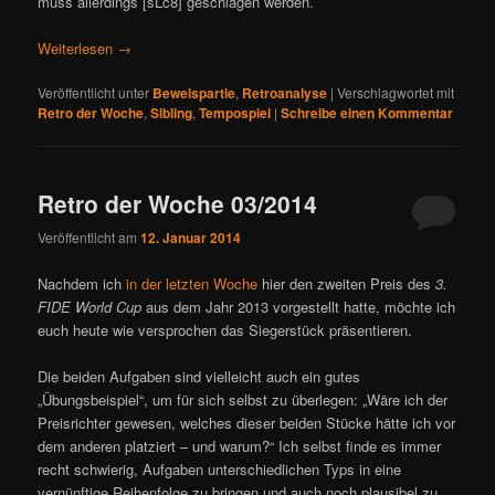
muss allerdings [sLc8] geschlagen werden.
Weiterlesen
→
Veröffentlicht unter
Beweispartie
,
Retroanalyse
|
Verschlagwortet mit
Retro der Woche
,
Sibling
,
Tempospiel
|
Schreibe einen Kommentar
Retro der Woche 03/2014
Veröffentlicht am
12. Januar 2014
Nachdem ich
in der letzten Woche
hier den zweiten Preis des
3.
FIDE World Cup
aus dem Jahr 2013 vorgestellt hatte, möchte ich
euch heute wie versprochen das Siegerstück präsentieren.
Die beiden Aufgaben sind vielleicht auch ein gutes
„Übungsbeispiel“, um für sich selbst zu überlegen: „Wäre ich der
Preisrichter gewesen, welches dieser beiden Stücke hätte ich vor
dem anderen platziert – und warum?“ Ich selbst finde es immer
recht schwierig, Aufgaben unterschiedlichen Typs in eine
vernünftige Reihenfolge zu bringen und auch noch plausibel zu