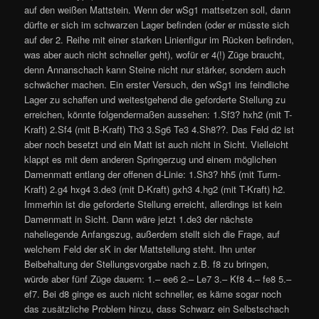
auf den weißen Mattstein. Wenn der wSg1 mattsetzen soll, dann
dürfte er sich im schwarzen Lager befinden (oder er müsste sich
auf der 2. Reihe mit einer starken Linienfigur im Rücken befinden,
was aber auch nicht schneller geht), wofür er 4(!) Züge braucht,
denn Annanschach kann Steine nicht nur stärker, sondern auch
schwächer machen. Ein erster Versuch, den wSg1 ins feindliche
Lager zu schaffen und weitestgehend die geforderte Stellung zu
erreichen, könnte folgendermaßen aussehen: 1.Sf3? hxh2 (mit T-
Kraft) 2.Sf4 (mit B-Kraft) Th3 3.Sg6 Te3 4.Sh8??. Das Feld d2 ist
aber noch besetzt und ein Matt ist auch nicht in Sicht. Vielleicht
klappt es mit dem anderen Springerzug und einem möglichen
Damenmatt entlang der offenen d-Linie: 1.Sh3? hh5 (mit Turm-
Kraft) 2.g4 hxg4 3.de3 (mit D-Kraft) gxh3 4.hg2 (mit T-Kraft) h2.
Immerhin ist die geforderte Stellung erreicht, allerdings ist kein
Damenmatt in Sicht. Dann wäre jetzt 1.de3 der nächste
naheliegende Anfangszug, außerdem stellt sich die Frage, auf
welchem Feld der sK in der Mattstellung steht. Ihn unter
Beibehaltung der Stellungsvorgabe nach z.B. f8 zu bringen,
würde aber fünf Züge dauern: 1.– ee6 2.– Le7 3.– Kf8 4.– fe8 5.–
ef7. Bei d8 ginge es auch nicht schneller, es käme sogar noch
das zusätzliche Problem hinzu, dass Schwarz ein Selbstschach