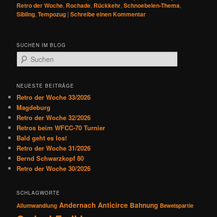
Retro der Woche
,
Rochade
,
Rückkehr
,
Schnoebelen-Thema
,
Sibling
,
Tempozug
|
Schreibe einen Kommentar
SUCHEN IM BLOG
S
u
c
h
NEUESTE BEITRÄGE
e
Retro der Woche 33/2026
n
Magdeburg
Retro der Woche 32/2026
Retros beim WFCC-70 Turnier
Bald geht es los!
Retro der Woche 31/2026
Bernd Schwarzkopf 80
Retro der Woche 30/2026
SCHLAGWORTE
Andernach
Anticirce
Bahnung
Allumwandlung
Beweispartie