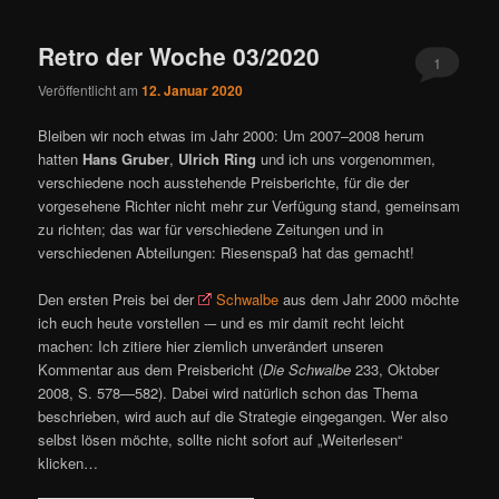
ü
Retro der Woche 03/2020
1
Veröffentlicht am
12. Januar 2020
Bleiben wir noch etwas im Jahr 2000: Um 2007–2008 herum
hatten
Hans Gruber
,
Ulrich Ring
und ich uns vorgenommen,
verschiedene noch ausstehende Preisberichte, für die der
vorgesehene Richter nicht mehr zur Verfügung stand, gemeinsam
zu richten; das war für verschiedene Zeitungen und in
verschiedenen Abteilungen: Riesenspaß hat das gemacht!
Den ersten Preis bei der
Schwalbe
aus dem Jahr 2000 möchte
ich euch heute vorstellen -– und es mir damit recht leicht
machen: Ich zitiere hier ziemlich unverändert unseren
Kommentar aus dem Preisbericht (
Die Schwalbe
233, Oktober
2008, S. 578—582). Dabei wird natürlich schon das Thema
beschrieben, wird auch auf die Strategie eingegangen. Wer also
selbst lösen möchte, sollte nicht sofort auf „Weiterlesen“
klicken…