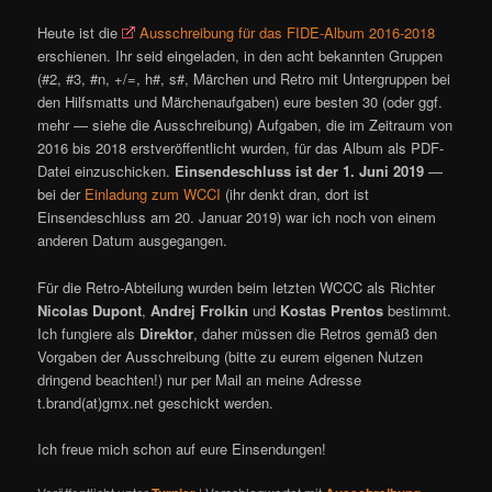
Heute ist die
Ausschreibung für das FIDE-Album 2016-2018
erschienen. Ihr seid eingeladen, in den acht bekannten Gruppen
(#2, #3, #n, +/=, h#, s#, Märchen und Retro mit Untergruppen bei
den Hilfsmatts und Märchenaufgaben) eure besten 30 (oder ggf.
mehr — siehe die Ausschreibung) Aufgaben, die im Zeitraum von
2016 bis 2018 erstveröffentlicht wurden, für das Album als PDF-
Datei einzuschicken.
Einsendeschluss ist der 1. Juni 2019
—
bei der
Einladung zum WCCI
(ihr denkt dran, dort ist
Einsendeschluss am 20. Januar 2019) war ich noch von einem
anderen Datum ausgegangen.
Für die Retro-Abteilung wurden beim letzten WCCC als Richter
Nicolas Dupont
,
Andrej Frolkin
und
Kostas Prentos
bestimmt.
Ich fungiere als
Direktor
, daher müssen die Retros gemäß den
Vorgaben der Ausschreibung (bitte zu eurem eigenen Nutzen
dringend beachten!) nur per Mail an meine Adresse
t.brand(at)gmx.net geschickt werden.
Ich freue mich schon auf eure Einsendungen!