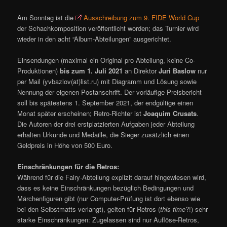
Am Sonntag ist die
Ausschreibung zum 9. FIDE World Cup
der Schachkomposition veröffentlicht worden; das Turnier wird
wieder in den acht “Album-Abteilungen” ausgerichtet.
Einsendungen (maximal ein Original pro Abteilung, keine Co-
Produktionen)
bis zum 1. Juli 2021
an Direktor
Juri Baslow
nur
per Mail (yvbazlov(at)list.ru) mit Diagramm und Lösung sowie
Nennung der eigenen Postanschrift. Der vorläufige Preisbericht
soll bis spätestens 1. September 2021, der endgültige einen
Monat später erscheinen; Retro-Richter ist
Joaquim Crusats
.
Die Autoren der drei erstplatzierten Aufgaben jeder Abteilung
erhalten Urkunde und Medaille, die Sieger zusätzlich einen
Geldpreis in Höhe von 500 Euro.
Einschränkungen für die Retros:
Während für die Fairy-Abteilung explizit darauf hingewiesen wird,
dass es keine Einschränkungen bezüglich Bedingungen und
Märchenfiguren gibt (nur Computer-Prüfung ist dort ebenso wie
bei den Selbstmatts verlangt), gelten für Retros (
this time
?!) sehr
starke Einschränkungen: Zugelassen sind nur Auflöse-Retros,