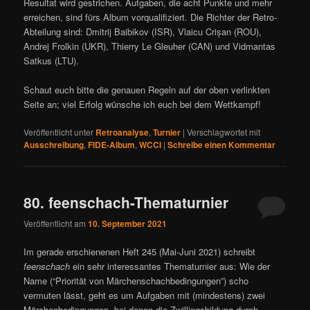
Resultat wird gestrichen. Aufgaben, die acht Punkte und mehr
erreichen, sind fürs Album vorqualifiziert. Die Richter der Retro-
Abteilung sind: Dmitrij Baibikov (ISR), Vlaicu Crișan (ROU),
Andrej Frolkin (UKR), Thierry Le Gleuher (CAN) und Vidmantas
Satkus (LTU).
Schaut euch bitte die genauen Regeln auf der oben verlinkten
Seite an; viel Erfolg wünsche ich euch bei dem Wettkampf!
Veröffentlicht unter
Retroanalyse
,
Turnier
|
Verschlagwortet mit
Ausschreibung
,
FIDE-Album
,
WCCI
|
Schreibe einen Kommentar
80. feenschach-Thematurnier
Veröffentlicht am
10. September 2021
Im gerade erschienenen Heft 245 (Mai-Juni 2021) schreibt
feenschach
ein sehr interessantes Thematurnier aus: Wie der
Name (“Priorität von Märchenschachbedingungen”) scho
vermuten lässt, geht es um Aufgaben mit (mindestens) zwei
Märchenbedingungen, bei denen die Zwillingsbildung durch