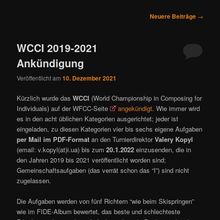
ü
B
Neuere Beiträge
→
e
i
WCCI 2019-2021
t
r
Ankündigung
a
g
Veröffentlicht am
10. Dezember 2021
s
n
Kürzlich wurde das
WCCI
(World Championship in Composing for
a
Individuals) auf der WFCC-Seite
angekündigt
. Wie immer wird
v
es in den acht üblichen Kategorien ausgerichtet; jeder ist
i
eingeladen, zu diesen Kategorien vier bis sechs eigene Aufgaben
g
per Mail im PDF-Format
an den Turnierdirektor
Valery Kopyl
a
(email: v.kopyl(at)i.ua) bis zum
20.1.2022
einzusenden, die in
t
den Jahren 2019 bis 2021 veröffentlicht worden sind;
i
Gemeinschaftsaufgaben (das verrät schon das “I”) sind nicht
o
zugelassen.
n
Die Aufgaben werden von fünf Richtern “wie beim Skispringen”
wie im FIDE-Album bewertet, das beste und schlechteste