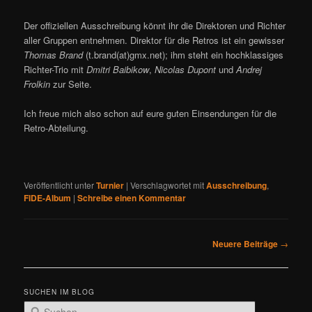
Der offiziellen Ausschreibung könnt ihr die Direktoren und Richter
aller Gruppen entnehmen. Direktor für die Retros ist ein gewisser
Thomas Brand
(t.brand(at)gmx.net); ihm steht ein hochklassiges
Richter-Trio mit
Dmitri Baibikow
,
Nicolas Dupont
und
Andrej
Frolkin
zur Seite.
Ich freue mich also schon auf eure guten Einsendungen für die
Retro-Abteilung.
Veröffentlicht unter
Turnier
|
Verschlagwortet mit
Ausschreibung
,
FIDE-Album
|
Schreibe einen Kommentar
B
Neuere Beiträge
→
e
i
t
SUCHEN IM BLOG
r
S