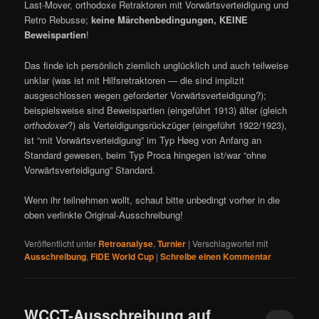
Last-Mover, orthodoxe Retraktoren mit Vorwärtsverteidigung und
Retro Rebusse;
keine Märchenbedingungen, KEINE
Beweispartien
!
Das finde ich persönlich ziemlich unglücklich und auch teilweise
unklar (was ist mit Hilfsretraktoren — die sind implizit
ausgeschlossen wegen geforderter Vorwärtsverteidigung?);
beispielsweise sind Beweispartien (eingeführt 1913) älter (gleich
orthodoxer
?) als Verteidigungsrückzüger (eingeführt 1922/1923),
ist “mit Vorwärtsverteidigung” im Typ Høeg von Anfang an
Standard gewesen, beim Typ Proca hingegen ist/war “ohne
Vorwärtsverteidigung” Standard.
Wenn ihr teilnehmen wollt, schaut bitte unbedingt vorher in die
oben verlinkte Original-Ausschreibung!
Veröffentlicht unter
Retroanalyse
,
Turnier
|
Verschlagwortet mit
Ausschreibung
,
FIDE World Cup
|
Schreibe einen Kommentar
WCCT-Ausschreibung auf