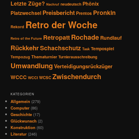
Letzte Züge?
Phönix
neudeutsch
Nachruf
Pronkin
Preisbericht
Platzwechsel
Prentos
Retro der Woche
Rekord
Rochade
Retropatt
Rundlauf
Retro of the Future
Rückkehr
Schachschutz
Tempospiel
Task
Thematurnier
Tempozug
Turnierausschreibung
Umwandlung
Verteidigungsrückzüger
Zwischendurch
WCCC
WCSC
WCCI
KATEGORIEN
Allgemein
(279)
Computer
(86)
Geschichte
(17)
Glückwunsch
(2)
Konstruktion
(60)
Literatur
(246)