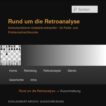
Such
Rund um die Retroanalyse
Schachprobleme rückwärts betrachtet – für Partie- und
Problemschachfreunde
H
Home
Retroblog
Retroanalyse
Stelvio
Zum
Zum
a
u
Geschichte
Infos
primären
sekundären
p
t
Rund um die Retroanalyse
→ Ausschreibung
Inhalt
Inhalt
m
e
springen
springen
SCHLAGWORT-ARCHIV:
AUSSCHREIBUNG
n