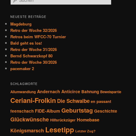
a
u
g
c
s
h
NEUESTE BEITRÄGE
n
e
Magdeburg
a
n
Retro der Woche 32/2026
v
Retros beim WFCC-70 Turnier
i
Bald geht es los!
g
Retro der Woche 31/2026
a
Bernd Schwarzkopf 80
t
Retro der Woche 30/2026
i
pacemaker 2
o
n
SCHLAGWORTE
Andernach
Anticirce
Bahnung
Allumwandlung
Beweispartie
Ceriani-Frolkin
Die Schwalbe
en passant
Geburtstag
FIDE-Album
feenschach
Geschichte
Glückwünsche
Homebase
Hilfsrückzüger
Lesetipp
Königsmarsch
Letzter Zug?