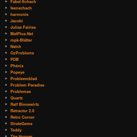
Fabel-Schach
feenschach
harmonie
Jacobi
Julias Fairies
MatPlus.Net
mpk-Blätter
Natch
OzProblems
PDB
Phénix
Popeye
Probleemblad
Problem Paradise
Problemas
Quartz
Ralf Binnewirtz
Retractor 2.0
Retro Corner
StrateGems
Teddy
The Hopper