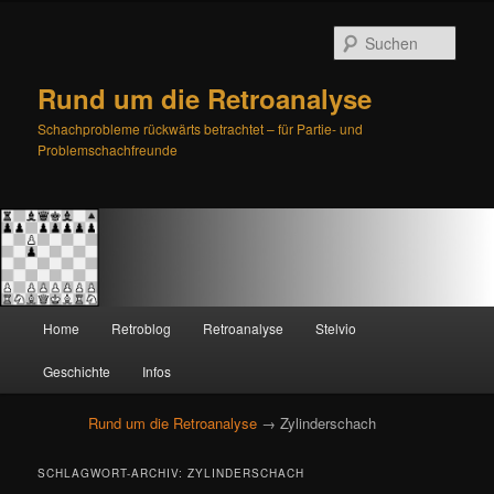
Such
Rund um die Retroanalyse
Schachprobleme rückwärts betrachtet – für Partie- und
Problemschachfreunde
H
Home
Retroblog
Retroanalyse
Stelvio
Zum
Zum
a
u
Geschichte
Infos
primären
sekundären
p
t
Rund um die Retroanalyse
→ Zylinderschach
Inhalt
Inhalt
m
e
springen
springen
SCHLAGWORT-ARCHIV:
ZYLINDERSCHACH
n