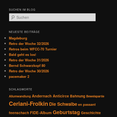
SUCHEN IM BLOG
S
u
c
h
NEUESTE BEITRÄGE
e
Magdeburg
n
Retro der Woche 32/2026
Retros beim WFCC-70 Turnier
Bald geht es los!
Retro der Woche 31/2026
Bernd Schwarzkopf 80
Retro der Woche 30/2026
pacemaker 2
SCHLAGWORTE
Andernach
Anticirce
Bahnung
Allumwandlung
Beweispartie
Ceriani-Frolkin
Die Schwalbe
en passant
Geburtstag
FIDE-Album
feenschach
Geschichte