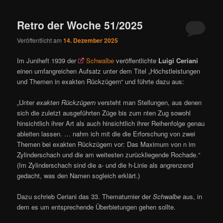
ü
Retro der Woche 51/2025
Veröffentlicht am
14. Dezember 2025
Im Juniheft 1939 der
Schwalbe
veröffentlichte
Luigi Ceriani
einen umfangreichen Aufsatz unter dem Titel „Höchstleistungen
und Themen in exakten Rückzügern“ und führte dazu aus:
„Unter
exakten Rückzügern
versteht man Stellungen, aus denen
sich die zuletzt ausgeführten Züge bis zum nten Zug sowohl
hinsichtlich ihrer Art als auch hinsichtlich ihrer Reihenfolge genau
ableiten lassen. … nahm ich mit die die Erforschung von zwei
Themen bei exakten Rückzügern vor: Das Maximum von n im
Zylinderschach und die am weitesten zurückliegende Rochade.“
(Im Zylinderschach sind die a- und die h-Linie als angrenzend
gedacht, was den Namen sogleich erklärt.)
Dazu schrieb Ceriani das 33. Thematurnier der
Schwalbe
aus, in
dem es um entsprechende Überbietungen gehen sollte.