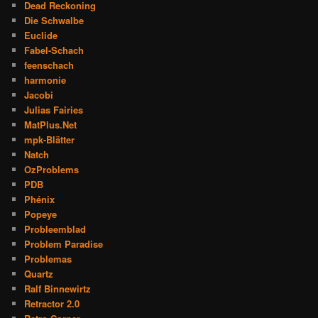
Dead Reckoning
Die Schwalbe
Euclide
Fabel-Schach
feenschach
harmonie
Jacobi
Julias Fairies
MatPlus.Net
mpk-Blätter
Natch
OzProblems
PDB
Phénix
Popeye
Probleemblad
Problem Paradise
Problemas
Quartz
Ralf Binnewirtz
Retractor 2.0