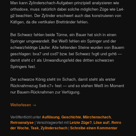
Man kann Zylinderschach-Aufgaben prinzipiell analysieren wie
orthodoxe, muss natürlich dabei solche möglichen Züge wie La4-
g2 beachten. Der Zylinder erschwert auch das konstruieren von
Käfigen, da die vertikalen Brettränder fehlen.
Bei Schwarz fehlen beide Türme, ein Bauer hat sich in einen
Springer umgewandelt. Bei Weiß fehlen ein Springer und der
schwarzfeldrige Läufer. Alle fehlenden Steine wurden von Bauern
geschlagen: bxa7 und cxd7 bzw. bei Schwarz fxg6 und gxh6 —
damit steht c1 als Umwandlungsfeld des dritten schwarzen
Springers fest.
Der schwarze König steht im Schach, damit steht als erster
Rücknahmezug Se8-c7+ fest — und so stehen Weiß im Moment
nur Bauern-Rücknahmen zur Verfügung.
Weiterlesen
→
Veröffentlicht unter
Auflösung
,
Geschichte
,
Märchenschach
,
Retroanalyse
|
Verschlagwortet mit
Letzte Züge?
,
Löse auf!
,
Retro
der Woche
,
Task
,
Zylinderschach
|
Schreibe einen Kommentar