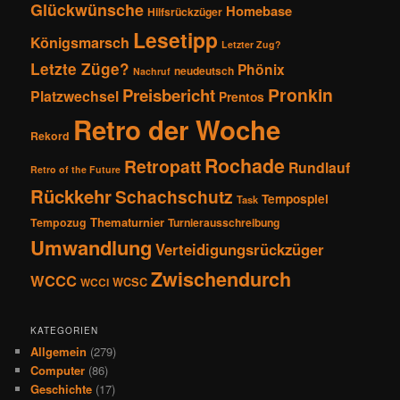
Glückwünsche
Homebase
Hilfsrückzüger
Lesetipp
Königsmarsch
Letzter Zug?
Letzte Züge?
Phönix
neudeutsch
Nachruf
Pronkin
Preisbericht
Platzwechsel
Prentos
Retro der Woche
Rekord
Rochade
Retropatt
Rundlauf
Retro of the Future
Rückkehr
Schachschutz
Tempospiel
Task
Thematurnier
Tempozug
Turnierausschreibung
Umwandlung
Verteidigungsrückzüger
Zwischendurch
WCCC
WCSC
WCCI
KATEGORIEN
Allgemein
(279)
Computer
(86)
Geschichte
(17)