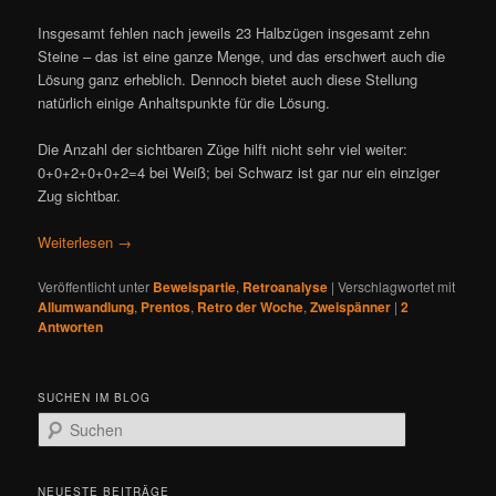
Insgesamt fehlen nach jeweils 23 Halbzügen insgesamt zehn
Steine – das ist eine ganze Menge, und das erschwert auch die
Lösung ganz erheblich. Dennoch bietet auch diese Stellung
natürlich einige Anhaltspunkte für die Lösung.
Die Anzahl der sichtbaren Züge hilft nicht sehr viel weiter:
0+0+2+0+0+2=4 bei Weiß; bei Schwarz ist gar nur ein einziger
Zug sichtbar.
Weiterlesen
→
Veröffentlicht unter
Beweispartie
,
Retroanalyse
|
Verschlagwortet mit
Allumwandlung
,
Prentos
,
Retro der Woche
,
Zweispänner
|
2
Antworten
SUCHEN IM BLOG
S
u
c
h
NEUESTE BEITRÄGE