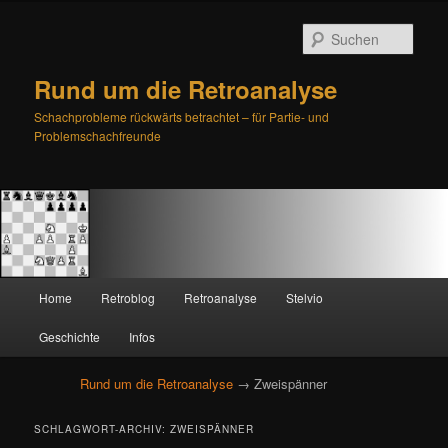
Such
Rund um die Retroanalyse
Schachprobleme rückwärts betrachtet – für Partie- und
Problemschachfreunde
H
Home
Retroblog
Retroanalyse
Stelvio
Zum
Zum
a
u
Geschichte
Infos
primären
sekundären
p
t
Rund um die Retroanalyse
→ Zweispänner
Inhalt
Inhalt
m
e
springen
springen
SCHLAGWORT-ARCHIV:
ZWEISPÄNNER
n