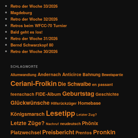
e
Retro der Woche 33/2026
n
Magdeburg
Retro der Woche 32/2026
Retros beim WFCC-70 Turnier
Bald geht es los!
Retro der Woche 31/2026
Bernd Schwarzkopf 80
Retro der Woche 30/2026
SCHLAGWORTE
Andernach
Anticirce
Bahnung
Allumwandlung
Beweispartie
Ceriani-Frolkin
Die Schwalbe
en passant
Geburtstag
FIDE-Album
feenschach
Geschichte
Glückwünsche
Homebase
Hilfsrückzüger
Lesetipp
Königsmarsch
Letzter Zug?
Letzte Züge?
Phönix
neudeutsch
Nachruf
Pronkin
Preisbericht
Platzwechsel
Prentos