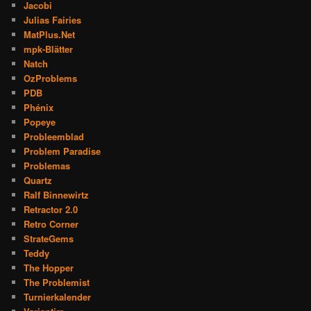
Jacobi
Julias Fairies
MatPlus.Net
mpk-Blätter
Natch
OzProblems
PDB
Phénix
Popeye
Probleemblad
Problem Paradise
Problemas
Quartz
Ralf Binnewirtz
Retractor 2.0
Retro Corner
StrateGems
Teddy
The Hopper
The Problemist
Turnierkalender