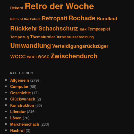
Retro der Woche
Rekord
Rochade
Retropatt
Rundlauf
Retro of the Future
Rückkehr
Schachschutz
Tempospiel
Task
Thematurnier
Tempozug
Turnierausschreibung
Umwandlung
Verteidigungsrückzüger
Zwischendurch
WCCC
WCSC
WCCI
KATEGORIEN
Allgemein
(279)
Computer
(86)
Geschichte
(17)
Glückwunsch
(2)
Konstruktion
(60)
Literatur
(246)
Lösen
(76)
Märchenschach
(233)
Nachruf
(3)