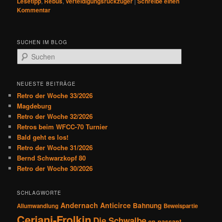
Lesetipp
,
Rebus
,
Verteidigungsrückzüger
|
Schreibe einen
Kommentar
SUCHEN IM BLOG
S
u
c
h
NEUESTE BEITRÄGE
e
Retro der Woche 33/2026
n
Magdeburg
Retro der Woche 32/2026
Retros beim WFCC-70 Turnier
Bald geht es los!
Retro der Woche 31/2026
Bernd Schwarzkopf 80
Retro der Woche 30/2026
SCHLAGWORTE
Andernach
Anticirce
Bahnung
Allumwandlung
Beweispartie
Ceriani-Frolkin
Die Schwalbe
en passant