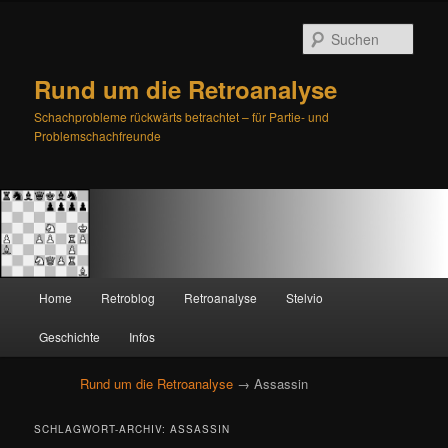
Such
Rund um die Retroanalyse
Schachprobleme rückwärts betrachtet – für Partie- und
Problemschachfreunde
H
Home
Retroblog
Retroanalyse
Stelvio
Zum
Zum
a
u
Geschichte
Infos
primären
sekundären
p
t
Rund um die Retroanalyse
→ Assassin
Inhalt
Inhalt
m
e
springen
springen
SCHLAGWORT-ARCHIV:
ASSASSIN
n