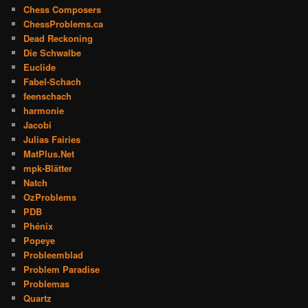
Chess Composers
ChessProblems.ca
Dead Reckoning
Die Schwalbe
Euclide
Fabel-Schach
feenschach
harmonie
Jacobi
Julias Fairies
MatPlus.Net
mpk-Blätter
Natch
OzProblems
PDB
Phénix
Popeye
Probleemblad
Problem Paradise
Problemas
Quartz