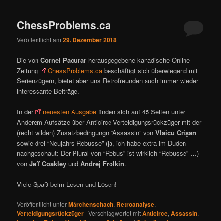
ü
ChessProblems.ca
Veröffentlicht am
29. Dezember 2018
Die von
Cornel Pacurar
herausgegebene kanadische Online-
Zeitung
ChessProblems.ca
beschäftigt sich überwiegend mit
Serienzügern, bietet aber uns Retrofreunden auch immer wieder
interessante Beiträge.
In der
neuesten Ausgabe
finden sich auf 45 Seiten unter
Anderem Aufsätze über Anticirce-Verteidigungsrückzüger mit der
(recht wilden) Zusatzbedingungn “Assassin” von
Vlaicu Crişan
sowie drei “Neujahrs-Rebusse” (ja, ich habe extra im Duden
nachgeschaut: Der Plural von “Rebus” ist wirklich “Rebusse” …)
von
Jeff Coakley
und
Andrej Frolkin
.
Viele Spaß beim Lesen und Lösen!
Veröffentlicht unter
Märchenschach
,
Retroanalyse
,
Verteidigungsrückzüger
|
Verschlagwortet mit
Anticirce
,
Assassin
,