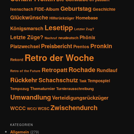
Geburtstag
FIDE-Album
feenschach
Geschichte
Glückwünsche
Homebase
Hilfsrückzüger
Lesetipp
Königsmarsch
Letzter Zug?
Letzte Züge?
Phönix
neudeutsch
Nachruf
Pronkin
Preisbericht
Platzwechsel
Prentos
Retro der Woche
Rekord
Rochade
Retropatt
Rundlauf
Retro of the Future
Rückkehr
Schachschutz
Tempospiel
Task
Thematurnier
Tempozug
Turnierausschreibung
Umwandlung
Verteidigungsrückzüger
Zwischendurch
WCCC
WCSC
WCCI
KATEGORIEN
Allgemein
(279)