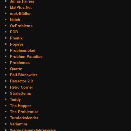
Julias Fairies
MatPlus.Net
mpk-Blätter
Natch
OzProblems
PDB
Phénix
Popeye
Probleemblad
Problem Paradise
Problemas
Quartz
Ralf Binnewirtz
Retractor 2.0
Retro Corner
StrateGems
Teddy
The Hopper
The Problemist
Turnierkalender
Variantim
Wenigsteiner-Jahrespreis