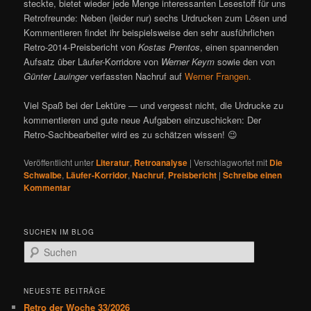
steckte, bietet wieder jede Menge interessanten Lesestoff für uns
Retrofreunde: Neben (leider nur) sechs Urdrucken zum Lösen und
Kommentieren findet ihr beispielsweise den sehr ausführlichen
Retro-2014-Preisbericht von
Kostas Prentos
, einen spannenden
Aufsatz über Läufer-Korridore von
Werner Keym
sowie den von
Günter Lauinger
verfassten Nachruf auf
Werner Frangen
.
Viel Spaß bei der Lektüre — und vergesst nicht, die Urdrucke zu
kommentieren und gute neue Aufgaben einzuschicken: Der
Retro-Sachbearbeiter wird es zu schätzen wissen! 😉
Veröffentlicht unter
Literatur
,
Retroanalyse
|
Verschlagwortet mit
Die
Schwalbe
,
Läufer-Korridor
,
Nachruf
,
Preisbericht
|
Schreibe einen
Kommentar
SUCHEN IM BLOG
S
u
c
h
NEUESTE BEITRÄGE
e
Retro der Woche 33/2026