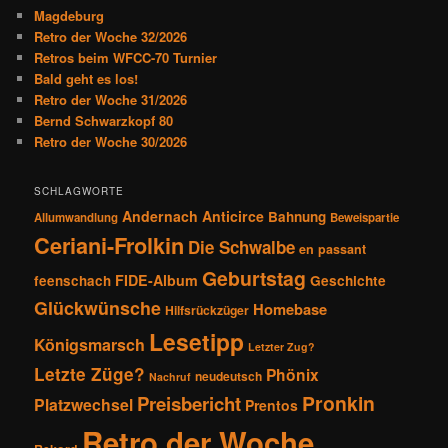
n
Magdeburg
Retro der Woche 32/2026
Retros beim WFCC-70 Turnier
Bald geht es los!
Retro der Woche 31/2026
Bernd Schwarzkopf 80
Retro der Woche 30/2026
SCHLAGWORTE
Andernach
Anticirce
Bahnung
Allumwandlung
Beweispartie
Ceriani-Frolkin
Die Schwalbe
en passant
Geburtstag
FIDE-Album
feenschach
Geschichte
Glückwünsche
Homebase
Hilfsrückzüger
Lesetipp
Königsmarsch
Letzter Zug?
Letzte Züge?
Phönix
neudeutsch
Nachruf
Pronkin
Preisbericht
Platzwechsel
Prentos
Retro der Woche