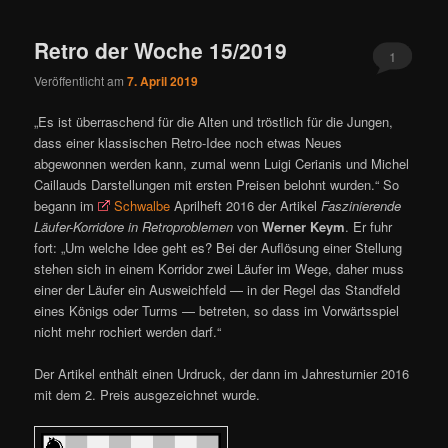
ü
Retro der Woche 15/2019
1
Veröffentlicht am
7. April 2019
„Es ist überraschend für die Alten und tröstlich für die Jungen,
dass einer klassischen Retro-Idee noch etwas Neues
abgewonnen werden kann, zumal wenn Luigi Cerianis und Michel
Caillauds Darstellungen mit ersten Preisen belohnt wurden.“ So
begann im
Schwalbe
Aprilheft 2016 der Artikel
Faszinierende
Läufer-Korridore in Retroproblemen
von
Werner Keym
. Er fuhr
fort: „Um welche Idee geht es? Bei der Auflösung einer Stellung
stehen sich in einem Korridor zwei Läufer im Wege, daher muss
einer der Läufer ein Ausweichfeld — in der Regel das Standfeld
eines Königs oder Turms — betreten, so dass im Vorwärtsspiel
nicht mehr rochiert werden darf.“
Der Artikel enthält einen Urdruck, der dann im Jahresturnier 2016
mit dem 2. Preis ausgezeichnet wurde.