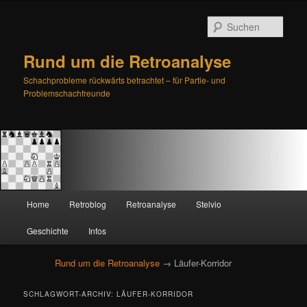
Such
Rund um die Retroanalyse
Schachprobleme rückwärts betrachtet – für Partie- und
Problemschachfreunde
H
Home
Retroblog
Retroanalyse
Stelvio
Zum
Zum
a
u
Geschichte
Infos
primären
sekundären
p
t
Rund um die Retroanalyse
→ Läufer-Korridor
Inhalt
Inhalt
m
e
springen
springen
SCHLAGWORT-ARCHIV:
LÄUFER-KORRIDOR
n