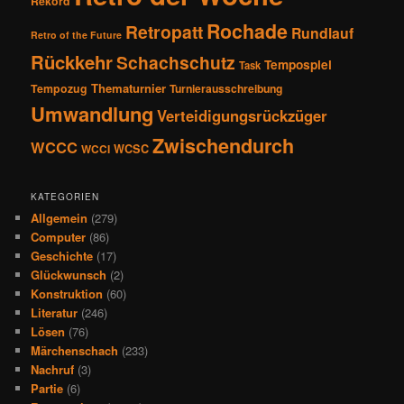
Rekord
Rochade
Retropatt
Rundlauf
Retro of the Future
Rückkehr
Schachschutz
Tempospiel
Task
Thematurnier
Tempozug
Turnierausschreibung
Umwandlung
Verteidigungsrückzüger
Zwischendurch
WCCC
WCSC
WCCI
KATEGORIEN
Allgemein
(279)
Computer
(86)
Geschichte
(17)
Glückwunsch
(2)
Konstruktion
(60)
Literatur
(246)
Lösen
(76)
Märchenschach
(233)
Nachruf
(3)
Partie
(6)