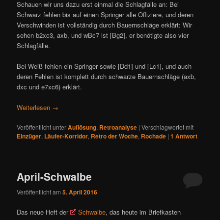
Schauen wir uns dazu erst einmal die Schlagfälle an: Bei
Schwarz fehlen bis auf einen Springer alle Offiziere, und deren
Verschwinden ist vollständig durch Bauernschläge erklärt: Wir
sehen b2xc3, axb, und wBc7 ist [Bg2], er benötigte also vier
Schlagfälle.
Bei Weiß fehlen ein Springer sowie [Dd1] und [Lc1], und auch
deren Fehlen ist komplett durch schwarze Bauernschläge (axb,
dxc und e7xc6) erklärt.
Weiterlesen
→
Veröffentlicht unter
Auflösung
,
Retroanalyse
|
Verschlagwortet mit
Einzüger
,
Läufer-Korridor
,
Retro der Woche
,
Rochade
|
1
Antwort
April-Schwalbe
Veröffentlicht am
5. April 2016
Das neue Heft der
Schwalbe
, das heute im Briefkasten