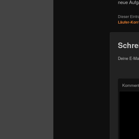
o
neue Aufg
n
Dieser Eint
Läufer-Korr
Schre
Deine E-Mai
Komment