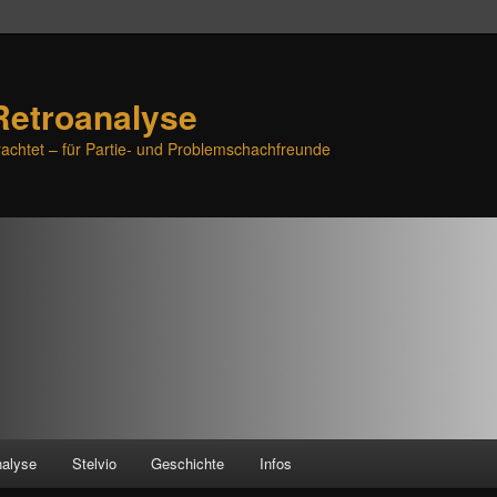
Retroanalyse
achtet – für Partie- und Problemschachfreunde
nalyse
Stelvio
Geschichte
Infos