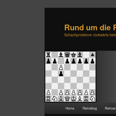
Rund um die 
Schachprobleme rückwärts betr
H
Home
Retroblog
Retroa
Zum
Zum
a