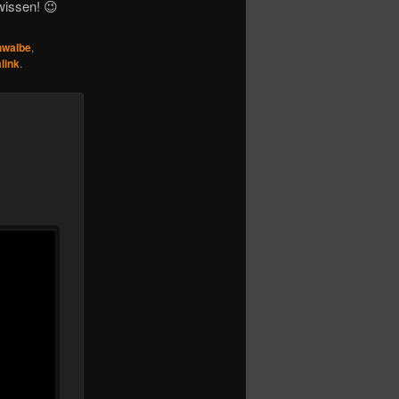
wissen! 😉
hwalbe
,
link
.