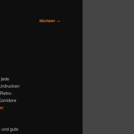
Nächster
→
 jede
 Urdrucken
 Retro-
Korridore
er
 und gute