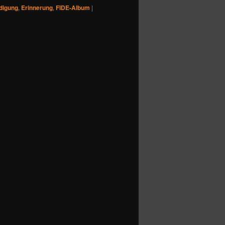
digung
,
Erinnerung
,
FIDE-Album
|