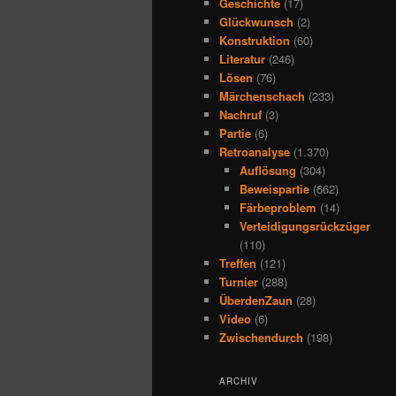
Geschichte
(17)
Glückwunsch
(2)
Konstruktion
(60)
Literatur
(246)
Lösen
(76)
Märchenschach
(233)
Nachruf
(3)
Partie
(6)
Retroanalyse
(1.370)
Auflösung
(304)
Beweispartie
(662)
Färbeproblem
(14)
Verteidigungsrückzüger
(110)
Treffen
(121)
Turnier
(288)
ÜberdenZaun
(28)
Video
(6)
Zwischendurch
(198)
ARCHIV