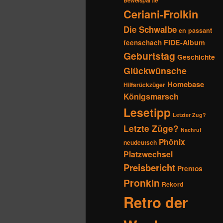
Beweispartie
Ceriani-Frolkin
Die Schwalbe
en passant
FIDE-Album
feenschach
Geburtstag
Geschichte
Glückwünsche
Homebase
Hilfsrückzüger
Königsmarsch
Lesetipp
Letzter Zug?
Letzte Züge?
Nachruf
Phönix
neudeutsch
Platzwechsel
Preisbericht
Prentos
Pronkin
Rekord
Retro der