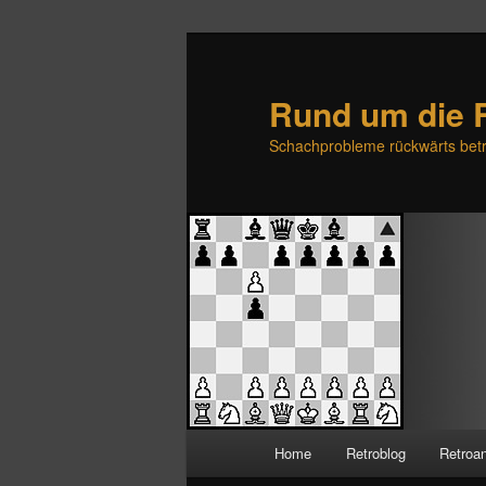
Rund um die 
Schachprobleme rückwärts betr
H
Home
Retroblog
Retroa
Zum
Zum
a