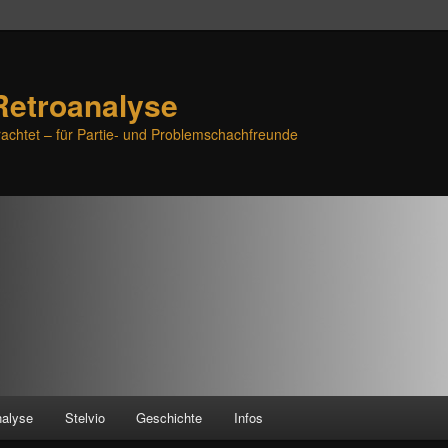
Retroanalyse
achtet – für Partie- und Problemschachfreunde
nalyse
Stelvio
Geschichte
Infos