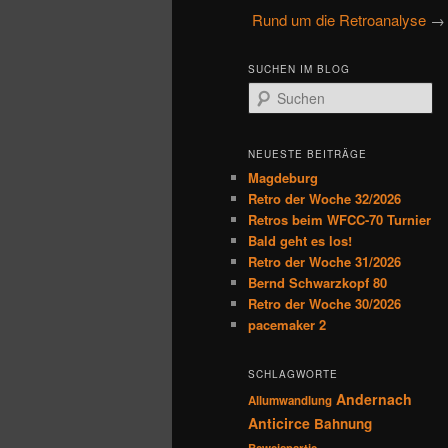
u
Rund um die Retroanalyse
→ 
primären
sekundären
p
t
Inhalt
Inhalt
SUCHEN IM BLOG
m
S
e
u
springen
springen
n
c
h
ü
NEUESTE BEITRÄGE
e
Magdeburg
n
Retro der Woche 32/2026
Retros beim WFCC-70 Turnier
Bald geht es los!
Retro der Woche 31/2026
Bernd Schwarzkopf 80
Retro der Woche 30/2026
pacemaker 2
SCHLAGWORTE
Andernach
Allumwandlung
Anticirce
Bahnung