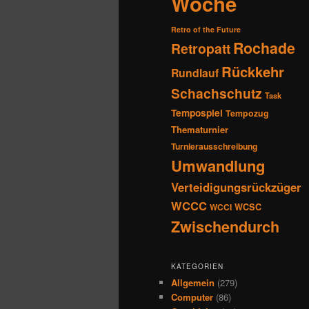
Woche
Retro of the Future
Rochade
Retropatt
Rückkehr
Rundlauf
Schachschutz
Task
Tempospiel
Tempozug
Thematurnier
Turnierausschreibung
Umwandlung
Verteidigungsrückzüger
WCCC
WCSC
WCCI
Zwischendurch
KATEGORIEN
Allgemein
(279)
Computer
(86)