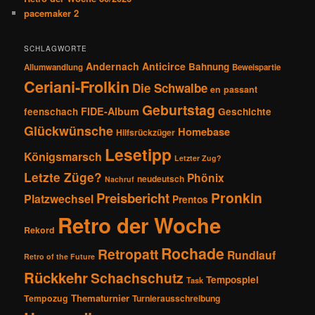
pacemaker 2
SCHLAGWORTE
Andernach
Anticirce
Bahnung
Allumwandlung
Beweispartie
Ceriani-Frolkin
Die Schwalbe
en passant
Geburtstag
FIDE-Album
feenschach
Geschichte
Glückwünsche
Homebase
Hilfsrückzüger
Lesetipp
Königsmarsch
Letzter Zug?
Letzte Züge?
Phönix
neudeutsch
Nachruf
Pronkin
Preisbericht
Platzwechsel
Prentos
Retro der Woche
Rekord
Rochade
Retropatt
Rundlauf
Retro of the Future
Rückkehr
Schachschutz
Tempospiel
Task
Thematurnier
Tempozug
Turnierausschreibung