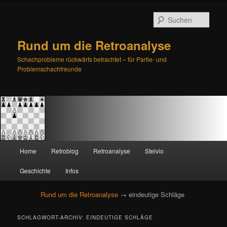
Such
Rund um die Retroanalyse
Schachprobleme rückwärts betrachtet – für Partie- und
Problemschachfreunde
H
Home
Retroblog
Retroanalyse
Stelvio
Zum
Zum
a
u
Geschichte
Infos
primären
sekundären
p
t
Rund um die Retroanalyse
→ eindeutige Schläge
Inhalt
Inhalt
m
e
springen
springen
SCHLAGWORT-ARCHIV:
EINDEUTIGE SCHLÄGE
n