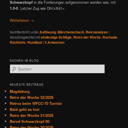
Schwarzkopf
in die Forderungen aufgenommen worden war, mit
1.0-0
. Letzter Zug war Db1xXd1+.
Weiterlesen
→
Veröffentlicht unter
Auflösung
,
Märchenschach
,
Retroanalyse
|
Verschlagwortet mit
eindeutige Schläge
,
Retro der Woche
,
Rochade
,
Rückkehr
,
Rundlauf
|
3
Antworten
SUCHEN IM BLOG
S
u
c
h
NEUESTE BEITRÄGE
e
Magdeburg
n
Retro der Woche 32/2026
Retros beim WFCC-70 Turnier
Bald geht es los!
Retro der Woche 31/2026
Bernd Schwarzkopf 80
Retro der Woche 30/2026