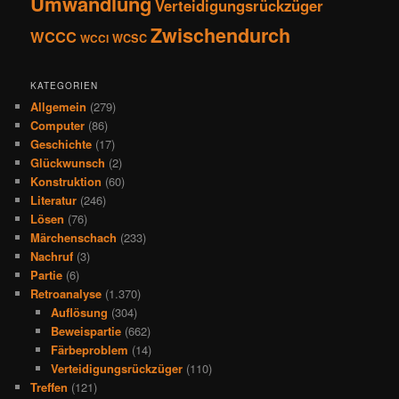
Umwandlung
Verteidigungsrückzüger
Zwischendurch
WCCC
WCSC
WCCI
KATEGORIEN
Allgemein
(279)
Computer
(86)
Geschichte
(17)
Glückwunsch
(2)
Konstruktion
(60)
Literatur
(246)
Lösen
(76)
Märchenschach
(233)
Nachruf
(3)
Partie
(6)
Retroanalyse
(1.370)
Auflösung
(304)
Beweispartie
(662)
Färbeproblem
(14)
Verteidigungsrückzüger
(110)
Treffen
(121)