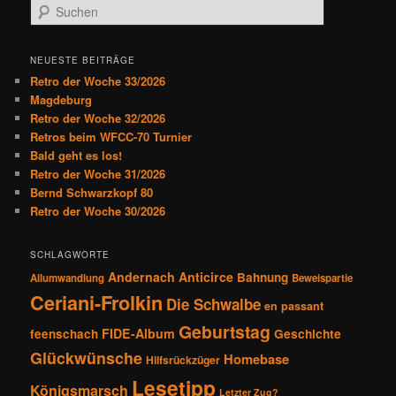
S
u
c
h
NEUESTE BEITRÄGE
e
Retro der Woche 33/2026
n
Magdeburg
Retro der Woche 32/2026
Retros beim WFCC-70 Turnier
Bald geht es los!
Retro der Woche 31/2026
Bernd Schwarzkopf 80
Retro der Woche 30/2026
SCHLAGWORTE
Andernach
Anticirce
Bahnung
Allumwandlung
Beweispartie
Ceriani-Frolkin
Die Schwalbe
en passant
Geburtstag
FIDE-Album
feenschach
Geschichte
Glückwünsche
Homebase
Hilfsrückzüger
Lesetipp
Königsmarsch
Letzter Zug?