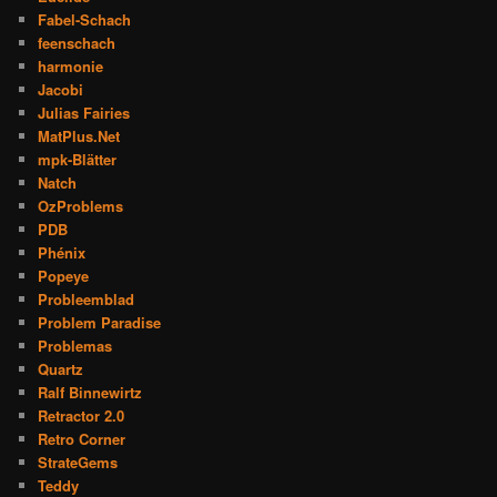
Fabel-Schach
feenschach
harmonie
Jacobi
Julias Fairies
MatPlus.Net
mpk-Blätter
Natch
OzProblems
PDB
Phénix
Popeye
Probleemblad
Problem Paradise
Problemas
Quartz
Ralf Binnewirtz
Retractor 2.0
Retro Corner
StrateGems
Teddy