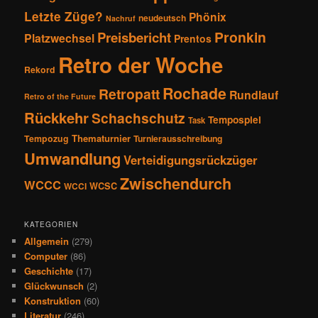
Letzte Züge?
Phönix
neudeutsch
Nachruf
Pronkin
Preisbericht
Platzwechsel
Prentos
Retro der Woche
Rekord
Rochade
Retropatt
Rundlauf
Retro of the Future
Rückkehr
Schachschutz
Tempospiel
Task
Thematurnier
Tempozug
Turnierausschreibung
Umwandlung
Verteidigungsrückzüger
Zwischendurch
WCCC
WCSC
WCCI
KATEGORIEN
Allgemein
(279)
Computer
(86)
Geschichte
(17)
Glückwunsch
(2)
Konstruktion
(60)
Literatur
(246)