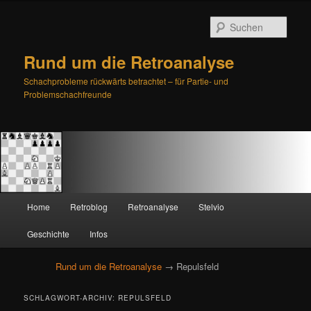
Such
Rund um die Retroanalyse
Schachprobleme rückwärts betrachtet – für Partie- und
Problemschachfreunde
H
Home
Retroblog
Retroanalyse
Stelvio
Zum
Zum
a
u
Geschichte
Infos
primären
sekundären
p
t
Rund um die Retroanalyse
→ Repulsfeld
Inhalt
Inhalt
m
e
springen
springen
SCHLAGWORT-ARCHIV:
REPULSFELD
n