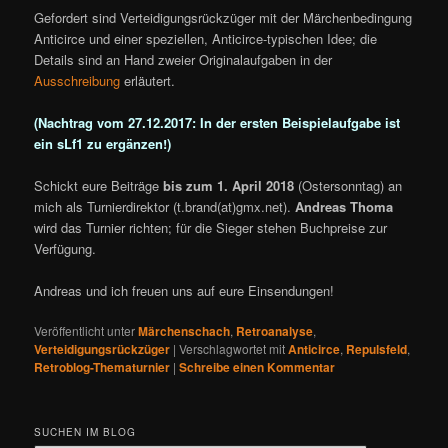
Gefordert sind Verteidigungsrückzüger mit der Märchenbedingung
Anticirce und einer speziellen, Anticirce-typischen Idee; die
Details sind an Hand zweier Originalaufgaben in der
Ausschreibung
erläutert.
(Nachtrag vom 27.12.2017: In der ersten Beispielaufgabe ist
ein sLf1 zu ergänzen!)
Schickt eure Beiträge
bis zum 1. April 2018
(Ostersonntag) an
mich als Turnierdirektor (t.brand(at)gmx.net).
Andreas Thoma
wird das Turnier richten; für die Sieger stehen Buchpreise zur
Verfügung.
Andreas und ich freuen uns auf eure Einsendungen!
Veröffentlicht unter
Märchenschach
,
Retroanalyse
,
Verteidigungsrückzüger
|
Verschlagwortet mit
Anticirce
,
Repulsfeld
,
Retroblog-Thematurnier
|
Schreibe einen Kommentar
SUCHEN IM BLOG