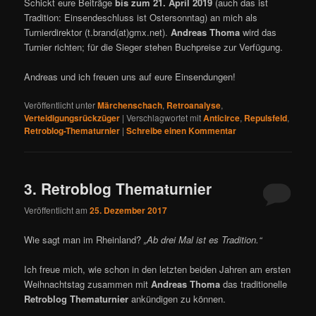
Schickt eure Beiträge
bis zum 21. April 2019
(auch das ist
Tradition: Einsendeschluss ist Ostersonntag) an mich als
Turnierdirektor (t.brand(at)gmx.net).
Andreas Thoma
wird das
Turnier richten; für die Sieger stehen Buchpreise zur Verfügung.
Andreas und ich freuen uns auf eure Einsendungen!
Veröffentlicht unter
Märchenschach
,
Retroanalyse
,
Verteidigungsrückzüger
|
Verschlagwortet mit
Anticirce
,
Repulsfeld
,
Retroblog-Thematurnier
|
Schreibe einen Kommentar
3. Retroblog Thematurnier
Veröffentlicht am
25. Dezember 2017
Wie sagt man im Rheinland?
„Ab drei Mal ist es Tradition.“
Ich freue mich, wie schon in den letzten beiden Jahren am ersten
Weihnachtstag zusammen mit
Andreas Thoma
das traditionelle
Retroblog Thematurnier
ankündigen zu können.