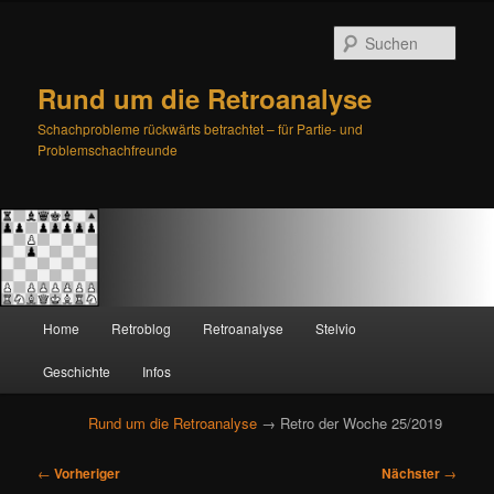
Such
Rund um die Retroanalyse
Schachprobleme rückwärts betrachtet – für Partie- und
Problemschachfreunde
H
Home
Retroblog
Retroanalyse
Stelvio
Zum
Zum
a
u
Geschichte
Infos
primären
sekundären
p
t
Rund um die Retroanalyse
→ Retro der Woche 25/2019
Inhalt
Inhalt
m
e
B
springen
springen
←
Vorheriger
Nächster
→
n
e