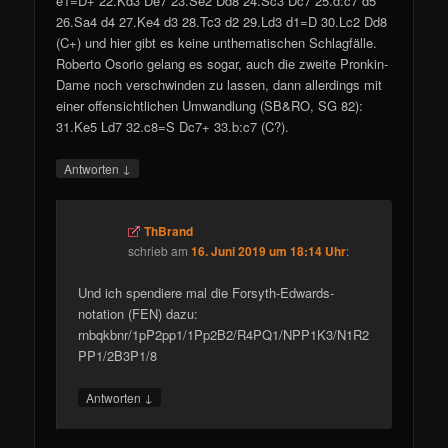
e1=D+ 22.Kd3 De7 23.Se2 Dd8 24.Sc3 Dc7 25.d:c7 d5
26.Sa4 d4 27.Ke4 d3 28.Tc3 d2 29.Ld3 d1=D 30.Lc2 Dd8
(C+) und hier gibt es keine unthematischen Schlagfälle.
Roberto Osorio gelang es sogar, auch die zweite Pronkin-
Dame noch verschwinden zu lassen, dann allerdings mit
einer offensichtlichen Umwandlung (SB&RO, SG 82):
31.Ke5 Ld7 32.c8=S Dc7+ 33.b:c7 (C?).
↓
Antworten
ThBrand
schrieb
am
16. Juni 2019 um 18:14 Uhr
:
Und ich spendiere mal die Forsyth-Edwards-
notation (FEN) dazu:
rnbqkbnr/1pP2pp1/1Pp2B2/R4PQ1/NPP1K3/N1R2
PP1/2B3P1/8
↓
Antworten