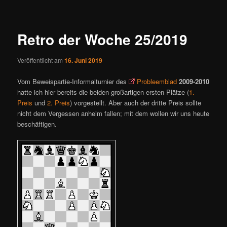
ü
i
t
r
Retro der Woche 25/2019
a
g
Veröffentlicht am
16. Juni 2019
s
n
Vom Beweispartie-Informalturnier des
Probleemblad
2009-2010
a
hatte ich hier bereits die beiden großartigen ersten Plätze (
1.
v
Preis
und
2. Preis
) vorgestellt. Aber auch der dritte Preis sollte
i
nicht dem Vergessen anheim fallen; mit dem wollen wir uns heute
g
beschäftigen.
a
t
i
o
n