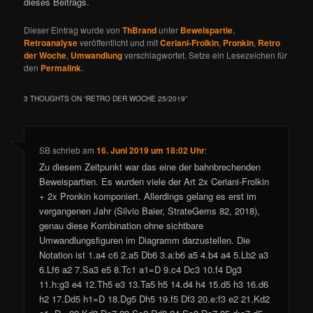
dieses Beitrags.
Dieser Eintrag wurde von
ThBrand
unter
Beweispartie
,
Retroanalyse
veröffentlicht und mit
Ceriani-Frolkin
,
Pronkin
,
Retro
der Woche
,
Umwandlung
verschlagwortet. Setze ein Lesezeichen für
den
Permalink
.
3 THOUGHTS ON “
RETRO DER WOCHE 25/2019
”
SB
schrieb
am
16. Juni 2019 um 18:02 Uhr
:
Zu diesem Zeitpunkt war das eine der bahnbrechenden
Beweispartien. Es wurden viele der Art 2x Ceriani-Frolkin
+ 2x Pronkin komponiert. Allerdings gelang es erst im
vergangenen Jahr (Silvio Baier, StrateGems 82, 2018),
genau diese Kombination ohne sichtbare
Umwandlungsfiguren im Diagramm darzustellen. Die
Notation ist 1.a4 c6 2.a5 Db6 3.a:b6 a5 4.b4 a4 5.Lb2 a3
6.Lf6 a2 7.Sa3 e5 8.Tc1 a1=D 9.c4 Dc3 10.f4 Dg3
11.h:g3 e4 12.Th5 e3 13.Ta5 h5 14.d4 h4 15.d5 h3 16.d6
h2 17.Dd5 h1=D 18.Dg5 Dh5 19.f5 Df3 20.e:f3 e2 21.Kd2