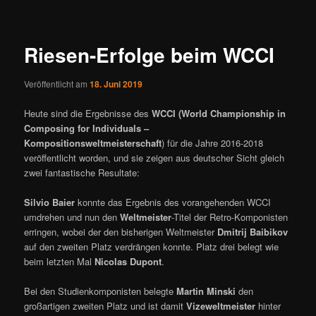
ü
i
t
r
Riesen-Erfolge beim WCCI
a
g
Veröffentlicht am
18. Juni 2019
s
n
Heute sind die Ergebnisse des
WCCI
(World Championship in
a
Composing for Individuals –
v
Kompositionsweltmeisterschaft
) für die Jahre 2016-2018
i
veröffentlicht worden, und sie zeigen aus deutscher Sicht gleich
g
zwei fantastische Resultate:
a
t
Silvio Baier
konnte das Ergebnis des vorangehenden WCCI
i
umdrehen und nun den
Weltmeister
-Titel der Retro-Komponisten
o
erringen, wobei der den bisherigen Weltmeister
Dmitrij Baibikov
n
auf den zweiten Platz verdrängen konnte. Platz drei belegt wie
beim letzten Mal
Nicolas Dupont
.
Bei den Studienkomponisten belegte
Martin Minski
den
großartigen zweiten Platz und ist damit
Vizeweltmeister
hinter