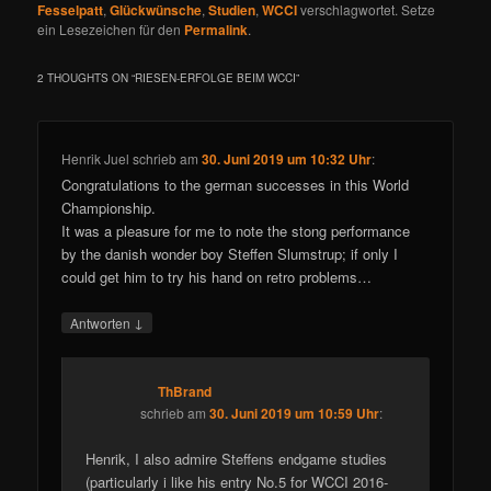
Fesselpatt
,
Glückwünsche
,
Studien
,
WCCI
verschlagwortet. Setze
ein Lesezeichen für den
Permalink
.
2 THOUGHTS ON “
RIESEN-ERFOLGE BEIM WCCI
”
Henrik Juel
schrieb
am
30. Juni 2019 um 10:32 Uhr
:
Congratulations to the german successes in this World
Championship.
It was a pleasure for me to note the stong performance
by the danish wonder boy Steffen Slumstrup; if only I
could get him to try his hand on retro problems…
↓
Antworten
ThBrand
schrieb
am
30. Juni 2019 um 10:59 Uhr
:
Henrik, I also admire Steffens endgame studies
(particularly i like his entry No.5 for WCCI 2016-