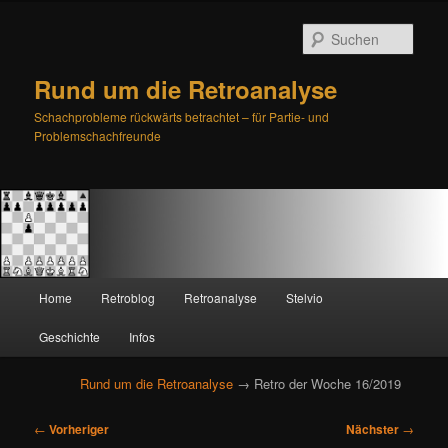
Such
Rund um die Retroanalyse
Schachprobleme rückwärts betrachtet – für Partie- und
Problemschachfreunde
H
Home
Retroblog
Retroanalyse
Stelvio
Zum
Zum
a
u
Geschichte
Infos
primären
sekundären
p
t
Rund um die Retroanalyse
→ Retro der Woche 16/2019
Inhalt
Inhalt
m
e
B
springen
springen
←
Vorheriger
Nächster
→
n
e