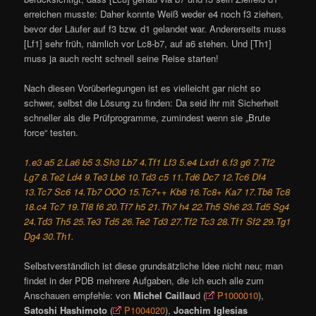
erreichen musste: Daher konnte Weiß weder e4 noch f3 ziehen,
bevor der Läufer auf f3 bzw. d1 gelandet war. Andererseits muss
[Lf1] sehr früh, nämlich vor Lc8-b7, auf a6 stehen. Und [Th1]
muss ja auch recht schnell seine Reise starten!
Nach diesen Vorüberlegungen ist es vielleicht gar nicht so
schwer, selbst die Lösung zu finden: Da seid ihr mit Sicherheit
schneller als die Prüfprogramme, zumindest wenn sie „Brute
force“ testen.
1.e3 a5 2.La6 b5 3.Sh3 Lb7 4.Tf1 Lf3 5.e4 Lxd1 6.f3 g6 7.Tf2
Lg7 8.Te2 Ld4 9.Te3 Lb6 10.Td3 c5 11.Td6 Dc7 12.Tc6 Df4
13.Tc7 Sc6 14.Tb7 OOO 15.Tc7++ Kb8 16.Tc8+ Ka7 17.Tb8 Tc8
18.c4 Tc7 19.Tf8 f6 20.Tf7 h5 21.Th7 h4 22.Th5 Sh6 23.Td5 Sg4
24.Td3 Th5 25.Te3 Td5 26.Te2 Td3 27.Tf2 Tc3 28.Tf1 Sf2 29.Tg1
Dg4 30.Th1.
Selbstverständlich ist diese grundsätzliche Idee nicht neu; man
findet in der PDB mehrere Aufgaben, die ich euch alle zum
Anschauen empfehle: von
Michel Caillau
d (
P1000010
),
Satoshi Hashimoto
(
P1004020
),
Joachim Iglesias