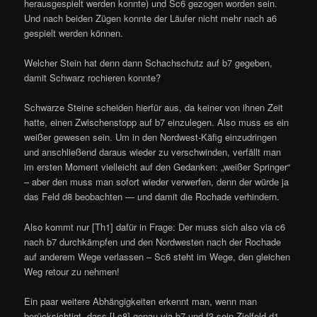
herausgespielt werden konnte) und Sc6 gezogen worden sein.
Und nach beiden Zügen konnte der Läufer nicht mehr nach a6
gespielt werden können.
Welcher Stein hat denn dann Schachschutz auf b7 gegeben,
damit Schwarz rochieren konnte?
Schwarze Steine scheiden hierfür aus, da keiner von ihnen Zeit
hatte, einen Zwischenstopp auf b7 einzulegen. Also muss es ein
weißer gewesen sein. Um in den Nordwest-Käfig einzudringen
und anschließend daraus wieder zu verschwinden, verfällt man
im ersten Moment vielleicht auf den Gedanken: „weißer Springer“
– aber den muss man sofort wieder verwerfen, denn der würde ja
das Feld d8 beobachten — und damit die Rochade verhindern.
Also kommt nur [Th1] dafür in Frage: Der muss sich also via c6
nach b7 durchkämpfen und den Nordwesten nach der Rochade
auf anderem Wege verlassen – Sc6 steht im Wege, den gleichen
Weg retour zu nehmen!
Ein paar weitere Abhängigkeiten erkennt man, wenn man
berücksichtigt, dass [Lc8] genau via b7 und f3 sein Zielfeld d1