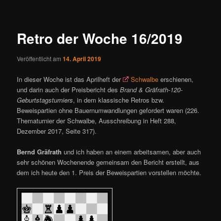
ü
i
t
r
Retro der Woche 16/2019
a
g
Veröffentlicht am
14. April 2019
s
n
In dieser Woche ist das Aprilheft der
Schwalbe
erschienen,
a
und darin auch der Preisbericht des
Brand & Gräfrath-120-
v
Geburtstagsturniers
, in dem klassische Retros bzw.
i
Beweispartien ohne Bauernumwandlungen gefordert waren (226.
g
Thematurnier der Schwalbe, Ausschreibung in Heft 288,
a
Dezember 2017, Seite 317).
t
i
Bernd Gräfrath
und ich haben an einem arbeitsamen, aber auch
o
sehr schönen Wochenende gemeinsam den Bericht erstellt, aus
n
dem ich heute den 1. Preis der Beweispartien vorstellen möchte.