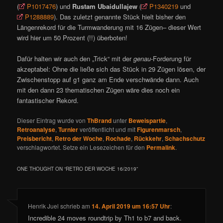
(
P1017476
) und
Rustam Ubaidullajew
(
P1340219
und
P1288889
). Das zuletzt genannte Stück hielt bisher den
Längenrekord für die Turmwanderung mit 16 Zügen– dieser Wert
wird hier um 50 Prozent (!!) überboten!
Dafür halten wir auch den „Trick“ mit der
genau
-Forderung für
akzeptabel: Ohne die ließe sich das Stück in 29 Zügen lösen, der
Zwischenstopp auf g1 ganz am Ende verschwände dann. Auch
mit den dann 23 thematischen Zügen wäre dies noch ein
fantastischer Rekord.
Dieser Eintrag wurde von
ThBrand
unter
Beweispartie
,
Retroanalyse
,
Turnier
veröffentlicht und mit
Figurenmarsch
,
Preisbericht
,
Retro der Woche
,
Rochade
,
Rückkehr
,
Schachschutz
verschlagwortet. Setze ein Lesezeichen für den
Permalink
.
ONE THOUGHT ON “
RETRO DER WOCHE 16/2019
”
Henrik Juel
schrieb
am
14. April 2019 um 16:57 Uhr
:
Incredible 24 moves roundtrip by Th1 to b7 and back.