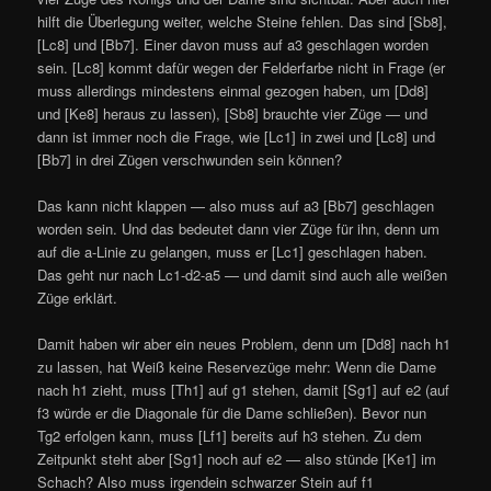
hilft die Überlegung weiter, welche Steine fehlen. Das sind [Sb8],
[Lc8] und [Bb7]. Einer davon muss auf a3 geschlagen worden
sein. [Lc8] kommt dafür wegen der Felderfarbe nicht in Frage (er
muss allerdings mindestens einmal gezogen haben, um [Dd8]
und [Ke8] heraus zu lassen), [Sb8] brauchte vier Züge — und
dann ist immer noch die Frage, wie [Lc1] in zwei und [Lc8] und
[Bb7] in drei Zügen verschwunden sein können?
Das kann nicht klappen — also muss auf a3 [Bb7] geschlagen
worden sein. Und das bedeutet dann vier Züge für ihn, denn um
auf die a-Linie zu gelangen, muss er [Lc1] geschlagen haben.
Das geht nur nach Lc1-d2-a5 — und damit sind auch alle weißen
Züge erklärt.
Damit haben wir aber ein neues Problem, denn um [Dd8] nach h1
zu lassen, hat Weiß keine Reservezüge mehr: Wenn die Dame
nach h1 zieht, muss [Th1] auf g1 stehen, damit [Sg1] auf e2 (auf
f3 würde er die Diagonale für die Dame schließen). Bevor nun
Tg2 erfolgen kann, muss [Lf1] bereits auf h3 stehen. Zu dem
Zeitpunkt steht aber [Sg1] noch auf e2 — also stünde [Ke1] im
Schach? Also muss irgendein schwarzer Stein auf f1