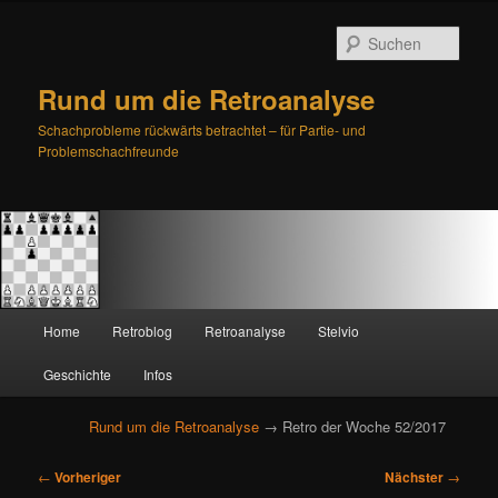
Such
Rund um die Retroanalyse
Schachprobleme rückwärts betrachtet – für Partie- und
Problemschachfreunde
H
Home
Retroblog
Retroanalyse
Stelvio
Zum
Zum
a
u
Geschichte
Infos
primären
sekundären
p
t
Rund um die Retroanalyse
→ Retro der Woche 52/2017
Inhalt
Inhalt
m
e
B
springen
springen
←
Vorheriger
Nächster
→
n
e