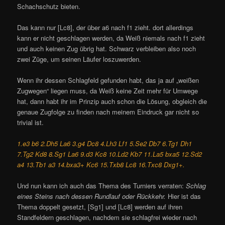
Schachschutz bieten.
Das kann nur [Lc8], der über a6 nach f1 zieht. dort allerdings
kann er nicht geschlagen werden, da Weiß niemals nach f1 zieht
und auch keinen Zug übrig hat. Schwarz verbleiben also noch
zwei Züge, um seinen Läufer loszuwerden.
Wenn ihr dessen Schlagfeld gefunden habt, das ja auf „weißen
Zugwegen“ liegen muss, da Weiß keine Zeit mehr für Umwege
hat, dann habt ihr im Prinzip auch schon die Lösung, obgleich die
genaue Zugfolge zu finden nach meinem Eindruck gar nicht so
trivial ist.
1.e3 b6 2.Dh5 La6 3.g4 Dc8 4.Lh3 Lf1 5.Se2 Db7 6.Tg1 Dh1
7.Tg2 Kd8 8.Sg1 La6 9.d3 Kc8 10.Ld2 Kb7 11.La5 bxa5 12.Sd2
a4 13.Tb1 a3 14.bxa3+ Kc6 15.Txb8 Lc8 16.Txc8 Dxg1+.
Und nun kann ich auch das Thema des Turniers verraten:
Schlag
eines Steins nach dessen Rundlauf oder Rückkehr.
Hier ist das
Thema doppelt gesetzt, [Sg1] und [Lc8] werden auf ihren
Standfeldern geschlagen, nachdem sie schlagfrei wieder nach