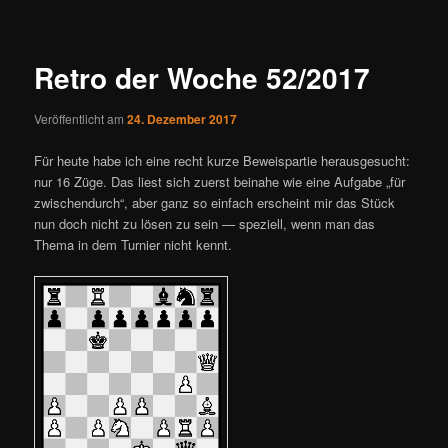
ü
i
t
r
Retro der Woche 52/2017
a
g
Veröffentlicht am
24. Dezember 2017
s
n
Für heute habe ich eine recht kurze Beweispartie herausgesucht:
a
nur 16 Züge. Das liest sich zuerst beinahe wie eine Aufgabe „für
v
zwischendurch“, aber ganz so einfach erscheint mir das Stück
i
nun doch nicht zu lösen zu sein — speziell, wenn man das
g
Thema in dem Turnier nicht kennt.
a
t
i
o
n