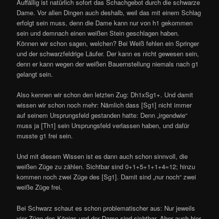
Auffällig ist natürlich sofort das Schachgebot durch die schwarze
Dame. Vor allen Dingen auch deshalb, weil das mit einem Schlag
erfolgt sein muss, denn die Dame kann nur von h1 gekommen
sein und demnach einen weißen Stein geschlagen haben.
Können wir schon sagen, welchen? Bei Weiß fehlen ein Springer
und der schwarzfeldrige Läufer. Der kann es nicht gewesen sein,
denn er kann wegen der weißen Bauernstellung niemals nach g1
gelangt sein.
Also kennen wir schon den letzten Zug: Dh1xSg1+. Und damit
wissen wir schon noch mehr: Nämlich dass [Sg1] nicht immer
auf seinem Ursprungsfeld gestanden hatte: Denn „irgendwie“
muss ja [Th1] sein Ursprungsfeld verlassen haben, und dafür
musste g1 frei sein.
Und mit diesem Wissen ist es dann auch schon sinnvoll, die
weißen Züge zu zählen. Sichtbar sind 0+1+5+1+1+4=12; hinzu
kommen noch zwei Züge des [Sg1]. Damit sind „nur noch“ zwei
weiße Züge frei.
Bei Schwarz schaut es schon problematischer aus: Nur jeweils
vier Züge des Königs und der Dame sind sichtbar. Aber auch hier