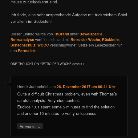
Hause zurückgekehrt sind.
Ich finde, eine sehr ansprechende Aufgabe mit trickreichem Spiel
vor allem im Südosten!
Dieser Eintrag wurde von
ThBrand
unter
Beweispartie
,
Retroanalyse
veröffentlicht und mit
Retro der Woche
,
Rückkehr
,
Schachschutz
,
WCCC
verschlagwortet. Setze ein Lesezeichen für
den
Permalink
.
ONE THOUGHT ON “
RETRO DER WOCHE 52/2017
”
Henrik Juel
schrieb
am
26. Dezember 2017 um 00:41 Uhr
:
Quite a difficult Christmas problem, even with Thomas’s
careful analysis. Very nice content.
Euclide 1.01 spent some 5 minutes to find the solution
and another 10 minutes to verify uniqueness.
↓
Antworten