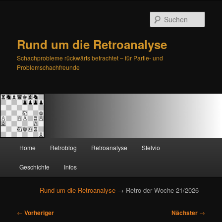
Such
Rund um die Retroanalyse
Schachprobleme rückwärts betrachtet – für Partie- und
Problemschachfreunde
H
Home
Retroblog
Retroanalyse
Stelvio
Zum
Zum
a
u
Geschichte
Infos
primären
sekundären
p
t
Rund um die Retroanalyse
→ Retro der Woche 21/2026
Inhalt
Inhalt
m
e
B
springen
springen
←
Vorheriger
Nächster
→
n
e