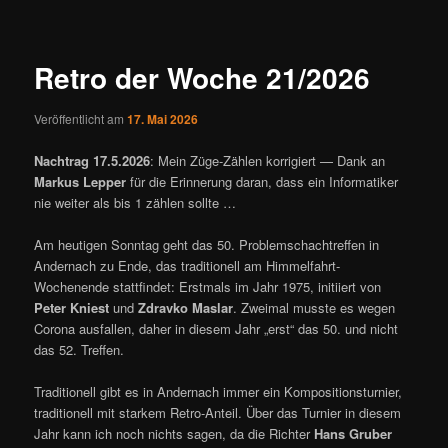
ü
i
t
r
Retro der Woche 21/2026
a
g
Veröffentlicht am
17. Mai 2026
s
n
Nachtrag 17.5.2026
: Mein Züge-Zählen korrigiert — Dank an
a
Markus Lepper
für die Erinnerung daran, dass ein Informatiker
v
nie weiter als bis 1 zählen sollte …
i
g
Am heutigen Sonntag geht das 50. Problemschachtreffen in
a
Andernach zu Ende, das traditionell am Himmelfahrt-
t
Wochenende stattfindet: Erstmals im Jahr 1975, initiiert von
i
Peter Kniest
und
Zdravko Maslar
. Zweimal musste es wegen
o
Corona ausfallen, daher in diesem Jahr „erst“ das 50. und nicht
n
das 52. Treffen.
Traditionell gibt es in Andernach immer ein Kompositionsturnier,
traditionell mit starkem Retro-Anteil. Über das Turnier in diesem
Jahr kann ich noch nichts sagen, da die Richter
Hans Gruber