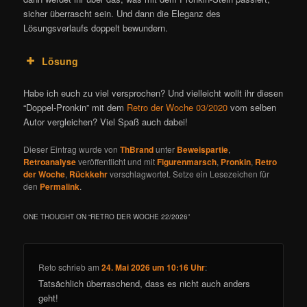
sicher überrascht sein. Und dann die Eleganz des
Lösungsverlaufs doppelt bewundern.
Lösung
Habe ich euch zu viel versprochen? Und vielleicht wollt ihr diesen
“Doppel-Pronkin” mit dem
Retro der Woche 03/2020
vom selben
Autor vergleichen? Viel Spaß auch dabei!
Dieser Eintrag wurde von
ThBrand
unter
Beweispartie
,
Retroanalyse
veröffentlicht und mit
Figurenmarsch
,
Pronkin
,
Retro
der Woche
,
Rückkehr
verschlagwortet. Setze ein Lesezeichen für
den
Permalink
.
ONE THOUGHT ON “
RETRO DER WOCHE 22/2026
”
Reto
schrieb
am
24. Mai 2026 um 10:16 Uhr
:
Tatsächlich überraschend, dass es nicht auch anders
geht!