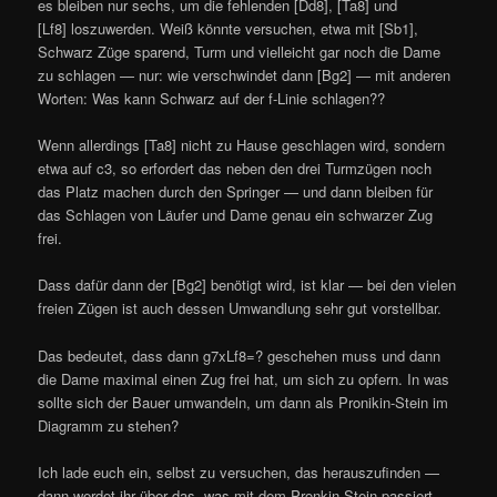
es bleiben nur sechs, um die fehlenden [Dd8], [Ta8] und
[Lf8] loszuwerden. Weiß könnte versuchen, etwa mit [Sb1],
Schwarz Züge sparend, Turm und vielleicht gar noch die Dame
zu schlagen — nur: wie verschwindet dann [Bg2] — mit anderen
Worten: Was kann Schwarz auf der f-Linie schlagen??
Wenn allerdings [Ta8] nicht zu Hause geschlagen wird, sondern
etwa auf c3, so erfordert das neben den drei Turmzügen noch
das Platz machen durch den Springer — und dann bleiben für
das Schlagen von Läufer und Dame genau ein schwarzer Zug
frei.
Dass dafür dann der [Bg2] benötigt wird, ist klar — bei den vielen
freien Zügen ist auch dessen Umwandlung sehr gut vorstellbar.
Das bedeutet, dass dann g7xLf8=? geschehen muss und dann
die Dame maximal einen Zug frei hat, um sich zu opfern. In was
sollte sich der Bauer umwandeln, um dann als Pronikin-Stein im
Diagramm zu stehen?
Ich lade euch ein, selbst zu versuchen, das herauszufinden —
dann werdet ihr über das, was mit dem Pronkin-Stein passiert,