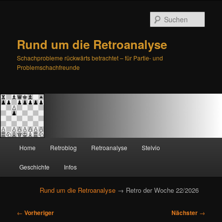
Such
Rund um die Retroanalyse
Schachprobleme rückwärts betrachtet – für Partie- und
Problemschachfreunde
H
Home
Retroblog
Retroanalyse
Stelvio
Zum
Zum
a
u
Geschichte
Infos
primären
sekundären
p
t
Rund um die Retroanalyse
→ Retro der Woche 22/2026
Inhalt
Inhalt
m
e
B
springen
springen
←
Vorheriger
Nächster
→
n
e