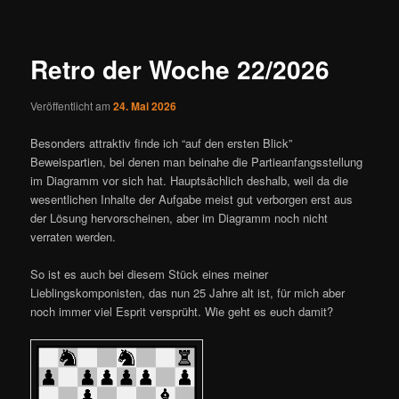
ü
i
t
r
Retro der Woche 22/2026
a
g
Veröffentlicht am
24. Mai 2026
s
n
Besonders attraktiv finde ich “auf den ersten Blick”
a
Beweispartien, bei denen man beinahe die Partieanfangsstellung
v
im Diagramm vor sich hat. Hauptsächlich deshalb, weil da die
i
wesentlichen Inhalte der Aufgabe meist gut verborgen erst aus
g
der Lösung hervorscheinen, aber im Diagramm noch nicht
a
verraten werden.
t
i
So ist es auch bei diesem Stück eines meiner
o
Lieblingskomponisten, das nun 25 Jahre alt ist, für mich aber
n
noch immer viel Esprit versprüht. Wie geht es euch damit?