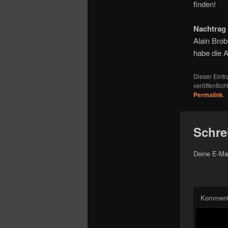
o
finden!
n
Nachtrag 
Alain Brob
habe die 
Dieser Eint
veröffentlich
Permalink
.
Schre
Deine E-Mai
Komment