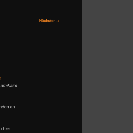
Nächster
→
n
Kamikaze
enden an
h hier