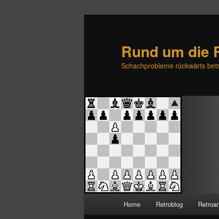
Rund um die 
Schachprobleme rückwärts betr
H
Home
Retroblog
Retroa
Zum
Zum
a