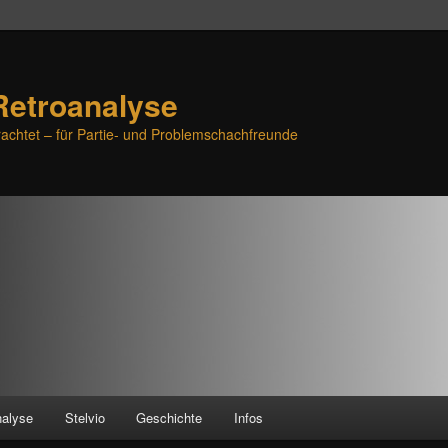
Retroanalyse
achtet – für Partie- und Problemschachfreunde
nalyse
Stelvio
Geschichte
Infos