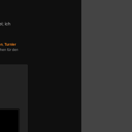
i; ich
en
,
Turnier
hen für den