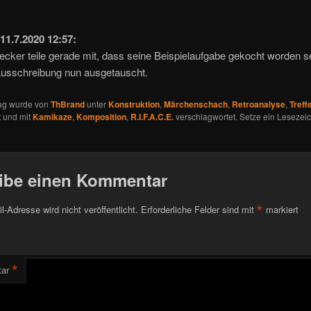
11.7.2020 12:57:
ecker teile gerade mit, dass seine Beispielaufgabe gekocht worden se
Ausschreibung nun ausgetauscht.
rag wurde von
ThBrand
unter
Konstruktion
,
Märchenschach
,
Retroanalyse
,
Treff
t und mit
Kamikaze
,
Komposition
,
R.I.F.A.C.E.
verschlagwortet. Setze ein Lesezeic
ibe einen Kommentar
*
l-Adresse wird nicht veröffentlicht.
Erforderliche Felder sind mit
markiert
*
ar