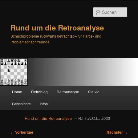
Such
Rund um die Retroanalyse
Schachprobleme rückwärts betrachtet – für Partie- und
Problemschachfreunde
H
Home
Retroblog
Retroanalyse
Stelvio
Zum
Zum
a
u
Geschichte
Infos
primären
sekundären
p
t
Rund um die Retroanalyse
→ R.I.F.A.C.E. 2020
Inhalt
Inhalt
m
e
B
springen
springen
←
Vorheriger
Nächster
→
n
e