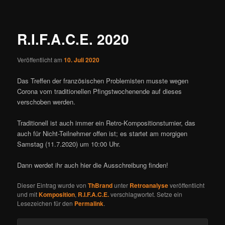
ü
i
t
r
R.I.F.A.C.E. 2020
a
g
Veröffentlicht am
10. Juli 2020
s
n
Das Treffen der französischen Problemisten musste wegen
a
Corona vom traditionellen Pfingstwochenende auf dieses
v
verschoben werden.
i
g
Traditionell ist auch immer ein Retro-Kompositionsturnier, das
a
auch für Nicht-Teilnehmer offen ist; es startet am morgigen
t
Samstag (11.7.2020) um 10:00 Uhr.
i
o
Dann werdet ihr auch hier die Ausschreibung finden!
n
Dieser Eintrag wurde von
ThBrand
unter
Retroanalyse
veröffentlicht
und mit
Komposition
,
R.I.F.A.C.E.
verschlagwortet. Setze ein
Lesezeichen für den
Permalink
.