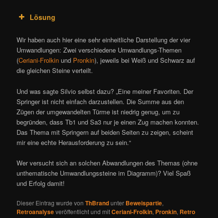
Lösung
Wir haben auch hier eine sehr einheitliche Darstellung der vier
Umwandlungen: Zwei verschiedene Umwandlungs-Themen
(
Ceriani-Frolkin
und
Pronkin
), jeweils bei Weiß und Schwarz auf
die gleichen Steine verteilt.
Und was sagte Silvio selbst dazu? „Eine meiner Favoriten. Der
Springer ist nicht einfach darzustellen. Die Summe aus den
Zügen der umgewandelten Türme ist niedrig genug, um zu
begründen, dass Tb1 und Sa3 nur je einen Zug machen konnten.
Das Thema mit Springern auf beiden Seiten zu zeigen, scheint
mir eine echte Herausforderung zu sein.“
Wer versucht sich an solchen Abwandlungen des Themas (ohne
unthematische Umwandlungssteine im Diagramm)? Viel Spaß
und Erfolg damit!
Dieser Eintrag wurde von
ThBrand
unter
Beweispartie
,
Retroanalyse
veröffentlicht und mit
Ceriani-Frolkin
,
Pronkin
,
Retro