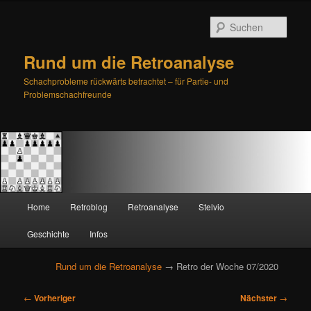
Such
Rund um die Retroanalyse
Schachprobleme rückwärts betrachtet – für Partie- und
Problemschachfreunde
H
Home
Retroblog
Retroanalyse
Stelvio
Zum
Zum
a
u
Geschichte
Infos
primären
sekundären
p
t
Rund um die Retroanalyse
→ Retro der Woche 07/2020
Inhalt
Inhalt
m
e
B
springen
springen
←
Vorheriger
Nächster
→
n
e