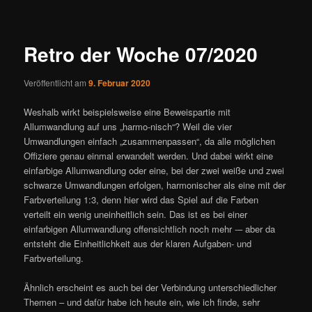
ü
i
t
r
Retro der Woche 07/2020
a
g
Veröffentlicht am
9. Februar 2020
s
n
Weshalb wirkt beispielsweise eine Beweispartie mit
a
Allumwandlung auf uns „harmo-nisch“? Weil die vier
v
Umwandlungen einfach „zusammenpassen“, da alle möglichen
i
Offiziere genau einmal erwandelt werden. Und dabei wirkt eine
g
einfarbige Allumwandlung oder eine, bei der zwei weiße und zwei
a
schwarze Umwandlungen erfolgen, harmonischer als eine mit der
t
Farbverteilung 1:3, denn hier wird das Spiel auf die Farben
i
verteilt ein wenig uneinheitlich sein. Das ist es bei einer
o
einfarbigen Allumwandlung offensichtlich noch mehr -– aber da
n
entsteht die Einheitlichkeit aus der klaren Aufgaben- und
Farbverteilung.
Ähnlich erscheint es auch bei der Verbindung unterschiedlicher
Themen – und dafür habe ich heute ein, wie ich finde, sehr