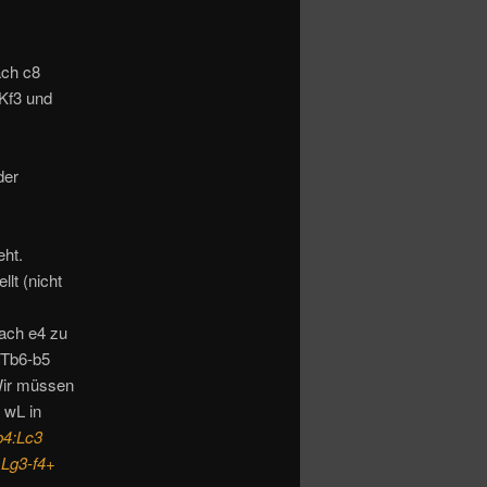
ach c8
Kf3 und
der
eht.
lt (nicht
ach e4 zu
2.Tb6-b5
Wir müssen
 wL in
b4:Lc3
.Lg3-f4+