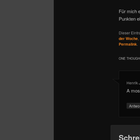
Für mich e
Punkten e
Dieser Eint
der Woche
,
Permalink
.
ONE THOUGHT
Henrik 
A most
Antwo
Schre