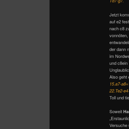
Td7-g7.
Jetzt kom
auf e2 fes
nach c8 zu
vonnöten, 
entwandel
der dann 
im Nordwes
und c8ein 
Unglaubli
Also geht 
15.a7-a8=T
22.Te2-e4
Toll und tie
Soweit
Ha
„Erstaunli
Versuche ü