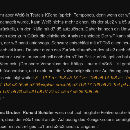
mt aber Weiß in Teufels Küche (sprich: Temponot), denn wenn der wT
tgenagelt wurde, kann Weiß nichts mehr ziehen, bis der sLe2 via b5 
rückeilt, um den Käfig mit d7-d5 aufzulösen. Daher ist noch ein Um
den aber zum Glück die einleitende Analyse anbietet: Der wT kann si
n, der wB parkt unterwegs, Schwarz entschlägt mit a7:Tb6 einen ne
nach e4 kann. Da aber durch das Zurückeilmanöver des sLe2 nach c8
ten zu wäre, muss schnell noch der sT ins Eck zurück, gottlob hat 
Versteck. (Der obere Verschluss des Käfigs – nur mit sSd8 – ist geni
ch ökonomisch, und exakt auf die Notwendigkeiten der Auflösung abg
es wie folgt weiter:
8.– 12.T-a∼ Ta8-a5 13.T-a∼ Tb8-a8 14.Ta8-a∼ T
 Tb8-c8 16.a6-a7 (Parkplatz erreicht) a7:Tb6 17.Td6-b6 21.Te4-g4 
+ Ld7-b5 23.a5-a6 Lc8-d7 24.a4-a5 d7-d5 25.Kd5-e5.
f.“
ns Gruber
.
Ronald Schäfer
wies noch auf mögliche Fehlversuche h
ch, dass der wSa1 nicht an der Auflösung des Königsknotens beteiligt i
ber ein vorzeitiges Lc1 und b2-b3 sind zu langsam.“