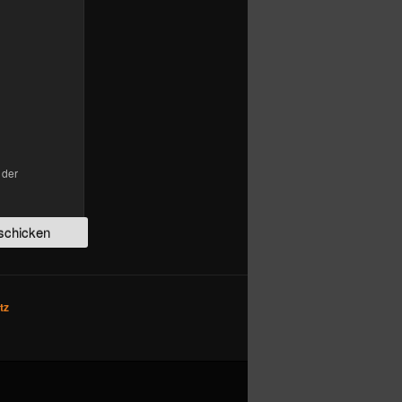
 der
tz