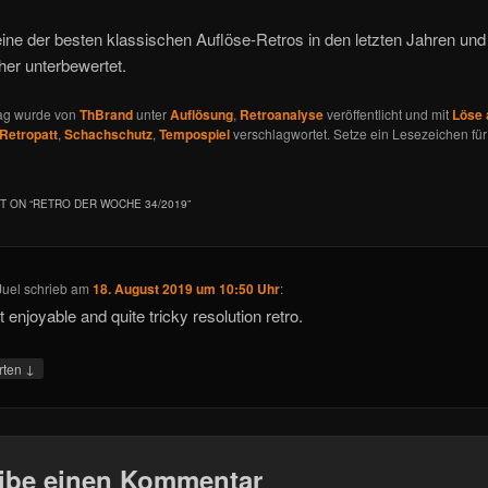
ine der besten klassischen Auflöse-Retros in den letzten Jahren und
her unterbewertet.
rag wurde von
ThBrand
unter
Auflösung
,
Retroanalyse
veröffentlicht und mit
Löse 
Retropatt
,
Schachschutz
,
Tempospiel
verschlagwortet. Setze ein Lesezeichen fü
 ON “
RETRO DER WOCHE 34/2019
”
Juel
schrieb
am
18. August 2019 um 10:50 Uhr
:
 enjoyable and quite tricky resolution retro.
↓
rten
ibe einen Kommentar