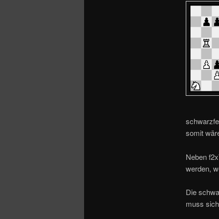
o
n
schwarzfel
somit wär
Neben f2x
werden, w
Die schwar
muss sich 