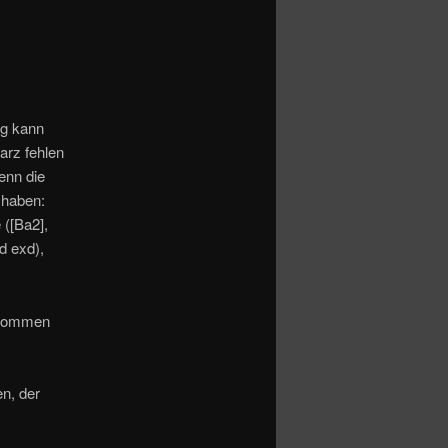
g kann
arz fehlen
enn die
 haben:
 ([Ba2],
d exd),
enommen
en, der