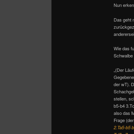
Nun erkenn
Das geht 
zurückgez
anderersei
Wie das f
Schwalbe au
„(Der Läuf
Gegebenenf
der wT). D
Schachgeb
stellen, s
b5-b4 3.T
also das M
Frage (der
2.Ta5-b5 b