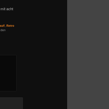
 mit acht
auf!
,
Retro
r den