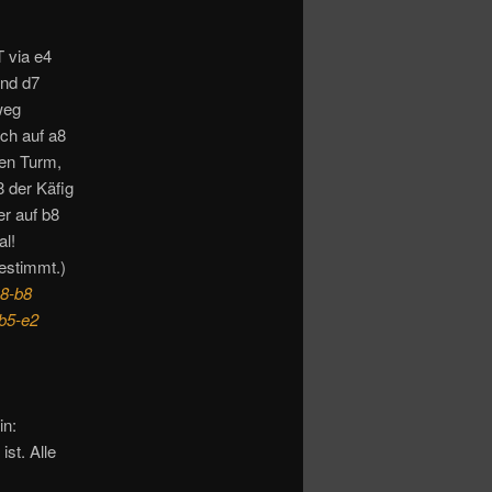
 via e4
und d7
weg
ch auf a8
uen Turm,
 der Käfig
er auf b8
al!
estimmt.)
c8-b8
Lb5-e2
in:
st. Alle