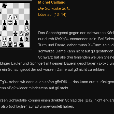
Michel Caillaud
Die Schwalbe 2015
Löse auf!(13+14)
Das Schachgebot gegen den schwarzen Köni
nur durch f2xXg3+ entstanden sein. Bei Schw
Turm und Dame, daher muss X=Turm sein, d
schwarze Dame kann nicht auf g3 gestanden
Schwarz hat alle drei fehlenden weißen Steine
driger Läufer und Springer) mit seinen Bauern geschlagen (axbxc un
e ein Schachgebot der schwarzen Dame auf g3 nicht zu erklären.
Tg3+ sehen wir dann auch sofort g5xDf6 — das kann erst zurückg
enn sBg2 wieder mindestens auf g6 steht.
zen Schlagfälle können einen direkten Schlag des [Ba2] nicht erklär
also (schlagfrei) auf a8 umgewandelt haben.