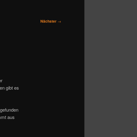
Nächster
→
er
en gibt es
 gefunden
mmt aus