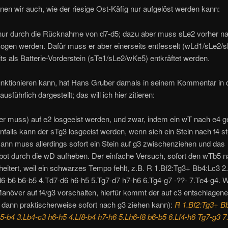
en wir auch, wie der riesige Ost-Käfig nur aufgelöst werden kann:
nur durch die Rücknahme von d7-d5; dazu aber muss sLe2 vorher n
ogen werden. Dafür muss er aber einerseits entfesselt (wLd1/sLe2/s
ts als Batterie-Vorderstein (sTe1/sLe2/wKe5) entkräftet werden.
unktionieren kann, hat Hans Gruber damals in seinem Kommentar in 
sführlich dargestellt; das will ich hier zitieren:
er muss) auf e2 losgeeist werden, und zwar, indem ein wT nach e4 g
alls kann der sTg3 losgeeist werden, wenn sich ein Stein nach f4 stel
ann muss allerdings sofort ein Stein auf g3 zwischenziehen und das
ot durch die wD aufheben. Der einfache Versuch, sofort den wTb5 n
cheitert, weil ein schwarzes Tempo fehlt, z.B. R 1.Bf2:Tg3+ Bb4:Lc3 
d6-b6 b6-b5 4.Td7-d6 h6-h5 5.Tg7-d7 h7-h6 6.Tg4-g7 -??- 7.Te4-g4. 
anöver auf f4/g3 vorschalten, hierfür kommt der auf c3 entschlagene
 dann praktischerweise sofort nach g3 ziehen kann):
R 1.Bf2:Tg3+ B
5-b4 3.Lb4-c3 h6-h5 4.Lf8-b4 h7-h6 5.Lh6-f8 b6-b5 6.Lf4-h6 Tg7-g3 7