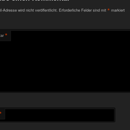
*
l-Adresse wird nicht veröffentlicht.
Erforderliche Felder sind mit
markiert
*
ar
*