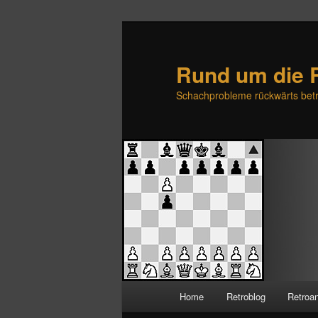
Rund um die 
Schachprobleme rückwärts betr
H
Home
Retroblog
Retroa
Zum
Zum
a