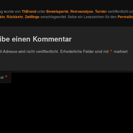
rag wurde von
ThBrand
unter
Beweispartie
,
Retroanalyse
,
Turnier
veröffentlicht u
kin
,
Rückkehr
,
Zwillinge
verschlagwortet. Setze ein Lesezeichen für den
Permalin
ibe einen Kommentar
*
l-Adresse wird nicht veröffentlicht.
Erforderliche Felder sind mit
markiert
*
ar