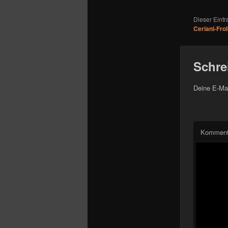
Dieser Eint
Ceriani-Frol
Schre
Deine E-Mai
Komment