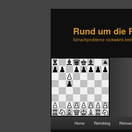
Rund um die 
Schachprobleme rückwärts betr
H
Home
Retroblog
Retroa
Zum
Zum
a