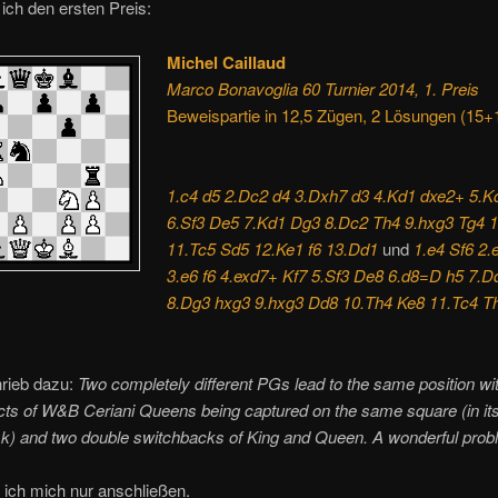
 ich den ersten Preis:
Michel Caillaud
Marco Bonavoglia 60 Turnier 2014, 1. Preis
Beweispartie in 12,5 Zügen, 2 Lösungen (15+
1.c4 d5 2.Dc2 d4 3.Dxh7 d3 4.Kd1 dxe2+ 5.
6.Sf3 De5 7.Kd1 Dg3 8.Dc2 Th4 9.hxg3 Tg4 1
11.Tc5 Sd5 12.Ke1 f6 13.Dd1
und
1.e4 Sf6 2.
3.e6 f6 4.exd7+ Kf7 5.Sf3 De8 6.d8=D h5 7.D
8.Dg3 hxg3 9.hxg3 Dd8 10.Th4 Ke8 11.Tc4 T
rieb dazu:
Two completely different PGs lead to the same position wi
ts of W&B Ceriani Queens being captured on the same square (in its
task) and two double switchbacks of King and Queen. A wonderful prob
ich mich nur anschließen.