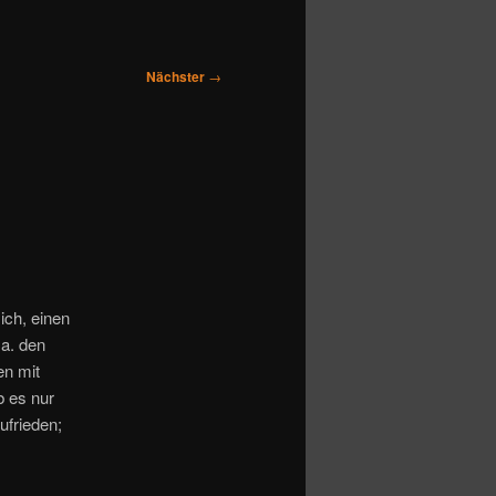
Nächster
→
ch, einen
.a. den
en mit
b es nur
ufrieden;