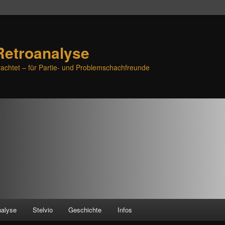
Retroanalyse
achtet – für Partie- und Problemschachfreunde
nalyse
Stelvio
Geschichte
Infos