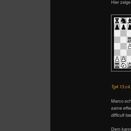
o
Hier zeige
n
Tg4 13.c4.
Marco sch
same effec
difficult 
Dem kann 