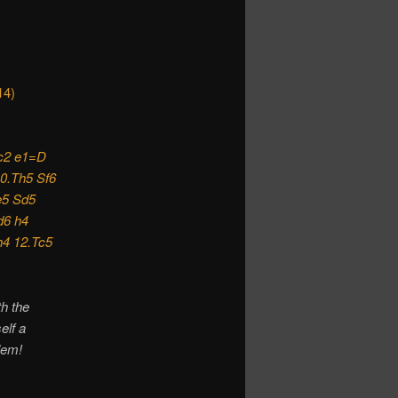
14)
Kc2 e1=D
0.Th5 Sf6
e5 Sd5
d6 h4
h4 12.Tc5
th the
elf a
lem!