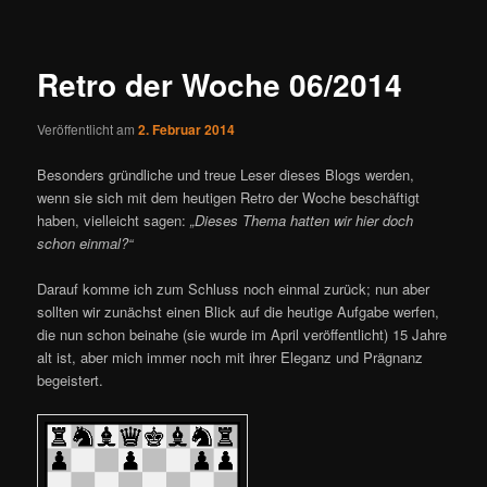
ü
i
t
r
Retro der Woche 06/2014
a
g
Veröffentlicht am
2. Februar 2014
s
n
Besonders gründliche und treue Leser dieses Blogs werden,
a
wenn sie sich mit dem heutigen Retro der Woche beschäftigt
v
haben, vielleicht sagen:
„Dieses Thema hatten wir hier doch
i
schon einmal?“
g
a
Darauf komme ich zum Schluss noch einmal zurück; nun aber
t
sollten wir zunächst einen Blick auf die heutige Aufgabe werfen,
i
die nun schon beinahe (sie wurde im April veröffentlicht) 15 Jahre
o
alt ist, aber mich immer noch mit ihrer Eleganz und Prägnanz
n
begeistert.