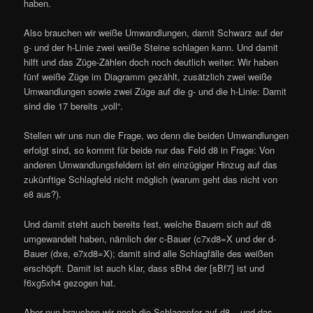
haben.
Also brauchen wir weiße Umwandlungen, damit Schwarz auf der
g- und der h-Linie zwei weiße Steine schlagen kann. Und damit
hilft und das Züge-Zählen doch noch deutlich weiter: Wir haben
fünf weiße Züge im Diagramm gezählt, zusätzlich zwei weiße
Umwandlungen sowie zwei Züge auf die g- und die h-Linie: Damit
sind die 17 bereits „voll“.
Stellen wir uns nun die Frage, wo denn die beiden Umwandlungen
erfolgt sind, so kommt für beide nur das Feld d8 in Frage: Von
anderen Umwandlungsfeldern ist ein einzügiger Hinzug auf das
zukünftige Schlagfeld nicht möglich (warum geht das nicht von
e8 aus?).
Und damit steht auch bereits fest, welche Bauern sich auf d8
umgewandelt haben, nämlich der c-Bauer (c7xd8=X und der d-
Bauer (dxe, e7xd8=X); damit sind alle Schlagfälle des weißen
erschöpft. Damit ist auch klar, dass sBh4 der [sBf7] ist und
f6xg5xh4 gezogen hat.
Aber nun brauchen wir noch die Schlagopfer auf d8 – und das