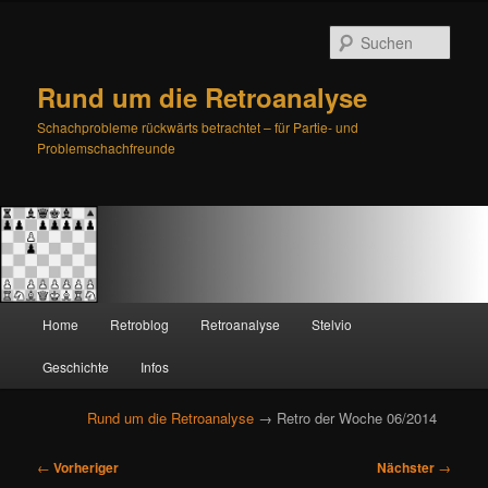
Such
Rund um die Retroanalyse
Schachprobleme rückwärts betrachtet – für Partie- und
Problemschachfreunde
H
Home
Retroblog
Retroanalyse
Stelvio
Zum
Zum
a
u
Geschichte
Infos
primären
sekundären
p
t
Rund um die Retroanalyse
→ Retro der Woche 06/2014
Inhalt
Inhalt
m
e
B
springen
springen
←
Vorheriger
Nächster
→
n
e