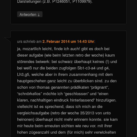
Darstellungen (z.B. P1246051, P1109979).
↓
Antworten
urs
schrieb
am
2. Februar 2014 um 14:43 Uhr
:
ja, mozartlich leicht, finde ich auch! gibt es doch bei
dieser aufgabe (wie beim letzten retro der woche) kaum
störendes beiwerk: bei schwarz überhaupt keines (!) und
bei weiß nur die beiden zugfolgen Sb1-c3-a4 und g4,
Lh3,g5, welche aber in ihrem zusammenhang mit dem
hauptgeschehen ganz leicht zu überblicken sind. zu den
schon von thomas genannten prädikaten “prägnant”,
“schnörkellos” möchte ich “geschlossen” und “einen
klaren, nachhaltigen eindruck hinterlassend” hinzufügen.
vielleicht ist es sprechend, dass ich mich an die
vergleichsaufgabe (retro der woche 35/2013 von unto
heinonen) überhaupt nicht mehr erinnern konnte. sie kam
mir heute beim erneuten sichten wie neu vor. mit ihrer
hohen zügeanzahl und dem (für mich) sehr verwickelten