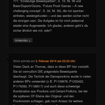
???, “Eindeutige Beweispartien”, S. 10, Nr. 36 und
Baier/Dupont/Osorio, “Future Proof Games – A new
challenging concept”, S. 33, Nr. 35), die mir spontan
einfielen, wiedergefunden – und das werden sicher nicht
die einzigen sein. Die Aufgabe ist für mich jedesmal
wieder eine Augenweide. Ich glaube, anderen geht’s da
sicher ähnlich wie mir, oder?
↓
Antworten
Silvio
schrieb
am
2. Februar 2014 um 22:23 Uhr
:
Vielen Dank an Thomas, dass er diese BP hier vorstellt.
Sie ist vermutlich DIE prägendste Beweispartie
überhaupt. Die Technik der Damepronkins wurde in vielen
anderen BPs verwendet (z.B. P1109978, P1232422,
P1176392, P1198517) und auch diese schwierige
Kombination aus Pronkins und Ceriani-Frolkins, bei der
die späteren CF-Steine den Original- und den
Pronkinstein schlagen, gab noch Anlass für weitere