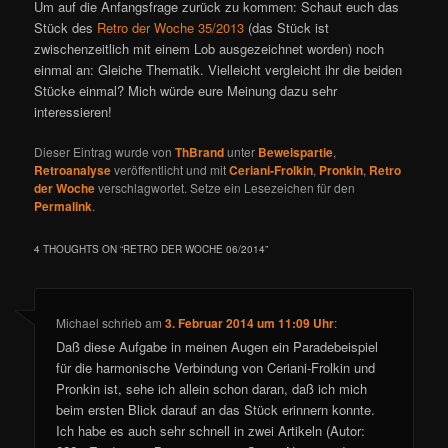
Um auf die Anfangsfrage zurück zu kommen: Schaut euch das
Stück des
Retro der Woche 35/2013
(das Stück ist
zwischenzeitlich mit einem Lob ausgezeichnet worden) noch
einmal an: Gleiche Thematik. Vielleicht vergleicht ihr die beiden
Stücke einmal? Mich würde eure Meinung dazu sehr
interessieren!
Dieser Eintrag wurde von
ThBrand
unter
Beweispartie
,
Retroanalyse
veröffentlicht und mit
Ceriani-Frolkin
,
Pronkin
,
Retro
der Woche
verschlagwortet. Setze ein Lesezeichen für den
Permalink
.
4 THOUGHTS ON “
RETRO DER WOCHE 06/2014
”
Michael
schrieb
am
3. Februar 2014 um 11:09 Uhr
:
Daß diese Aufgabe in meinen Augen ein Paradebeispiel
für die harmonische Verbindung von Ceriani-Frolkin und
Pronkin ist, sehe ich allein schon daran, daß ich mich
beim ersten Blick darauf an das Stück erinnern konnte.
Ich habe es auch sehr schnell in zwei Artikeln (Autor: