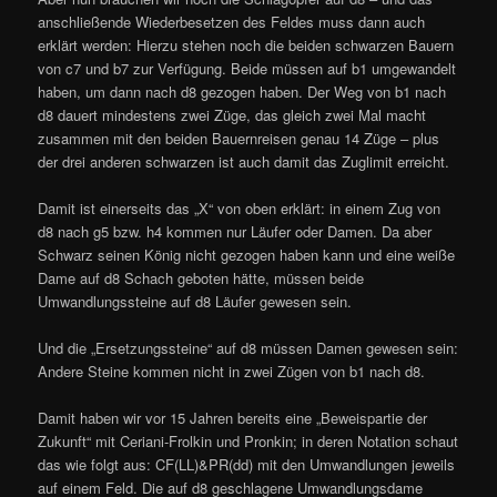
anschließende Wiederbesetzen des Feldes muss dann auch
erklärt werden: Hierzu stehen noch die beiden schwarzen Bauern
von c7 und b7 zur Verfügung. Beide müssen auf b1 umgewandelt
haben, um dann nach d8 gezogen haben. Der Weg von b1 nach
d8 dauert mindestens zwei Züge, das gleich zwei Mal macht
zusammen mit den beiden Bauernreisen genau 14 Züge – plus
der drei anderen schwarzen ist auch damit das Zuglimit erreicht.
Damit ist einerseits das „X“ von oben erklärt: in einem Zug von
d8 nach g5 bzw. h4 kommen nur Läufer oder Damen. Da aber
Schwarz seinen König nicht gezogen haben kann und eine weiße
Dame auf d8 Schach geboten hätte, müssen beide
Umwandlungssteine auf d8 Läufer gewesen sein.
Und die „Ersetzungssteine“ auf d8 müssen Damen gewesen sein:
Andere Steine kommen nicht in zwei Zügen von b1 nach d8.
Damit haben wir vor 15 Jahren bereits eine „Beweispartie der
Zukunft“ mit Ceriani-Frolkin und Pronkin; in deren Notation schaut
das wie folgt aus: CF(LL)&PR(dd) mit den Umwandlungen jeweils
auf einem Feld. Die auf d8 geschlagene Umwandlungsdame