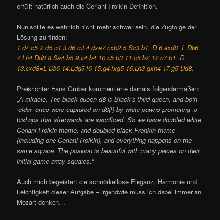
erfüllt natürlich auch die Ceriani-Frolkin-Definition.
Nun sollte es wahrlich nicht mehr schwer sein, die Zugfolge der
Lösung zu finden:
1.d4 c5 2.d5 c4 3.d6 c3 4.dxe7 cxb2 5.Sc3 b1=D 6.exd8=L Db6
7.Lh4 Dd8 8.Sa4 b5 9.c4 b4 10.c5 b3 11.c6 b2 12.c7 b1=D
13.cxd8=L Db6 14.Ldg5 f6 15.g4 fxg5 16.Lh3 gxh4 17.g5 Dd8.
Preisrichter Hans Gruber kommentierte damals folgendermaßen:
„
A miracle. The black queen d8 is Black’s third queen, and both
‘elder’ ones were captured on d8(!) by white pawns promoting to
bishops that afterwards are sacrificed. So we have doubled white
Ceriani-Frolkin theme, and doubled black Pronkin theme
(including one Ceriani-Frolkin), and everything happens on the
same square. The position is beautiful with many pieces on their
initial game array squares.
“
Auch mich begeistert die schnörkellose Eleganz, Harmonie und
Leichtigkeit dieser Aufgabe – irgendwie muss ich dabei immer an
Mozart denken…