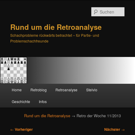
Such
Rund um die Retroanalyse
Schachprobleme rückwärts betrachtet – für Partie- und
Problemschachfreunde
H
Home
Retroblog
Retroanalyse
Stelvio
Zum
Zum
a
u
Geschichte
Infos
primären
sekundären
p
t
Rund um die Retroanalyse
→ Retro der Woche 11/2013
Inhalt
Inhalt
m
e
B
springen
springen
←
Vorheriger
Nächster
→
n
e