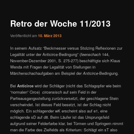
ü
i
t
r
Retro der Woche 11/2013
a
g
Veröffentlicht am
10. März 2013
s
n
In seinem Aufsatz “Beckmesser versus Stolzing Reflexionen zur
a
Legalität unter der Anticirce-Bedingung” (
feenschach
144,
v
November-Dezember 2001, S. 275-277) beschäftigte sich Klaus
i
Wenda mit Fragen der Legalität von Stellungen in
g
Märchenschachaufgaben am Beispiel der
Anticirce
-Bedingung.
a
t
Bei
Anticirce
wird der Schläger (nicht das Schlagopfer wie beim
i
“normalen” Circe)
circensisch
auf sein Feld in der
o
Partieausgangsstellung zurückversetzt, der geschlagene Stein
n
verschwindet. Ist dieses Feld besetzt, ist der Schlag nicht
möglich. Ein schlagender wK erscheint also auf e1, eine
schlagende sD auf d8. Beim Läufer ist das Ursprungsfeld
aufgrund seiner Felderfarbe klar, bei Türmen und Springern nimmt
man die Farbe des Zielfelds als Kriterium: Schlägt ein sT also