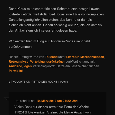
Dass Klaus mit diesem “kleinen Schema” eine riesige Lawine
lostreten würde, weil Acticirce-Procas eine Fülle von komplexen
Darstellungsmöglichkeiten bieten, das konnte er damals
sicherlich nicht ahnen. Genau so wenig wie ich, als ich damals
den Artikel ziemlich interessiert gelesen habe.
Wir werden hier im Blog auf Anticirce-Procas sehr bald
zurückkommen.
Dieser Eintrag wurde von
ThBrand
unter
Literatur
,
Märchenschach
,
Retroanalyse
,
Verteidigungsrückzüger
veröffentlicht und mit
Anticirce
,
legal?
verschlagwortet. Setze ein Lesezeichen für den
Permalink
.
3 THOUGHTS ON “
RETRO DER WOCHE 11/2013
”
Urs
schrieb
am
10. März 2013 um 21:22 Uhr
:
Vielen Dank für dieses attraktive Retro der Woche
11/2013! Die wenigen Steine, die kleine Anzahl von