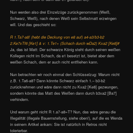
Nun werden also drei Einzelzüge zurückgenommen (Weiß,
Schwarz, Weiß), nach denen Weiß sein Selbstmatt erzwingen
will. Und das geschieht so:
R 1.Ta7-a8! (hebt die Deckung von e8 auf) a4-a3/b3-b2
2.Ke7xTf6 [Ke1] & v: 1.Te1+ (Schach durch wDa2) Kxa2 [Ke8]#
Ja, das ist Matt: Der schwarze König steht durch seinen weißen
Kollegen nicht im Schach, da e1 besetzt ist, bietet aber dem
weißen Schach, dem er auch nicht entfliehen kann.
Nun betrachten wir noch einmal den Schlüsselzug: Warum nicht
z.B. 1.Ta6-a8? Dann könnte Schwarz einfach 1.– b3-b2
zurücknehmen und wäre dann nicht zu Kxa2 [Ke8] gezwungen,
sondern könnte das Matt des Weißen dann durch b3xa2 [Ba7]
verhindern.
Und warum geht nicht R 1.a7-a8=T? Nun, das wäre genau die
Illegalität (illegale Bauernstellung, siehe oben!), auf die es Wenda
in seinem Artikel ankam: Sie ist natürlich in Retros nicht
tolerierbar.