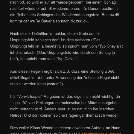
nach b3, so wird er auf a8 “wiedergeboren”, bei einem Schlag
nach b4 würde er auf h8 wiedererstehen. Für Bauern bestimmt
die Reihe ihres Schlages das Wiedererstehungsfeld: Bei e4xd5
kommt der weiße Bauer also nach d2 zurück.
Nach dieser Definition ist unklar, ob ein Stein auf ihr
Ursprungsfeld schlagen darf: Ist dies verboten (“Das
Ursprungsfeld ist ja besetzt”), so spricht man vom “Typ Cheylan”;
ist dies erlaubt (“Das Ursprungsfeld wird durch den Schlag ja
frei”), so spricht man vom “Typ Calvet”.
Aus diesen Regeln ergibt sich z.B. dass eine Stellung wBe6,
sBe4 illegal ist, d.h. unter Anwendung der Anticirce-Regel nicht
erspielt werden kann (warum?).
Für “Vorwärtsspiel”-Aufgaben ist das eigentlich nicht wichtig, da
“Legalität” von Stellungen normalerweise bei Märchenaufgaben
nicht betracht wird. Anders aber ist es natürlich bei Märchen-
Retros! Und dort können solche Fragen gar thematisch werden.
Dies wollte Klaus Wenda in seinem erwähnten Aufsatz an Hand
eines “kleinen Schemas” in Form eines
Verteidigungsrückzügers