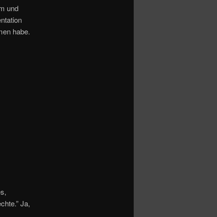
mm und
ntation
men habe.
s,
chte.” Ja,