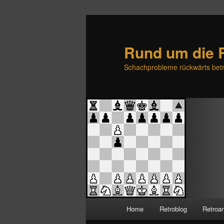
Rund um die 
Schachprobleme rückwärts betr
H
Home
Retroblog
Retroa
Zum
Zum
a