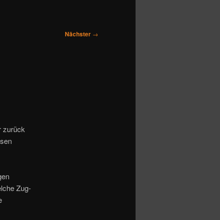
Nächster
→
r zurück
esen
gen
elche Zug-
e