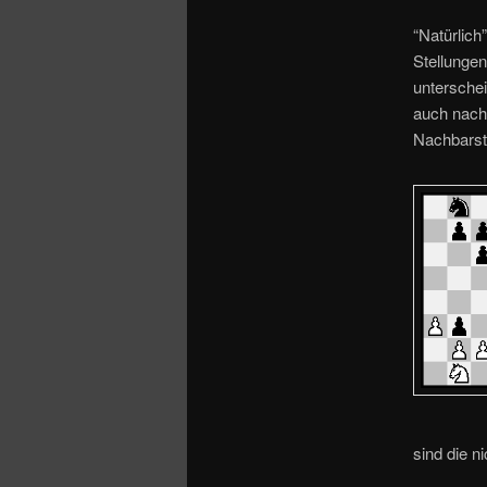
o
n
“Natürlich
Stellungen
unterschei
auch nach 
Nachbarste
sind die ni