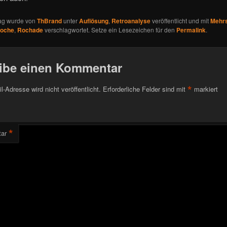
rag wurde von
ThBrand
unter
Auflösung
,
Retroanalyse
veröffentlicht und mit
Mehr
Woche
,
Rochade
verschlagwortet. Setze ein Lesezeichen für den
Permalink
.
ibe einen Kommentar
*
l-Adresse wird nicht veröffentlicht.
Erforderliche Felder sind mit
markiert
*
ar