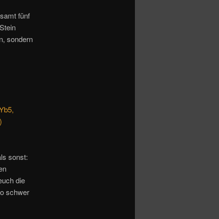
esamt fünf
Stein
n, sondern
Yb5,
)
ls sonst:
nen
euch die
oo schwer