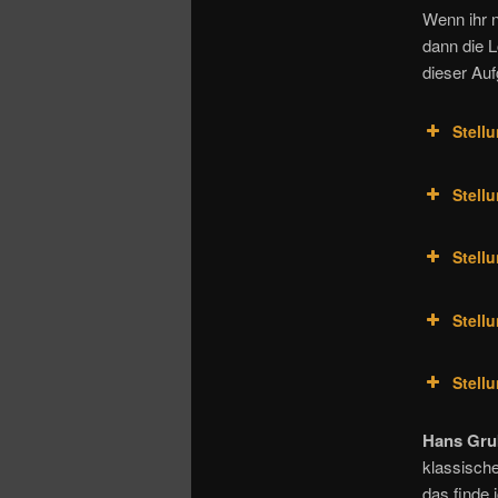
Wenn ihr n
dann die 
dieser Au
Stellu
Stellu
Stellu
Stellu
Stellu
Hans Gru
klassische
das finde 