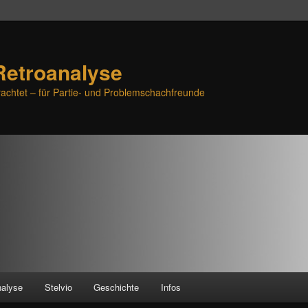
Retroanalyse
achtet – für Partie- und Problemschachfreunde
nalyse
Stelvio
Geschichte
Infos