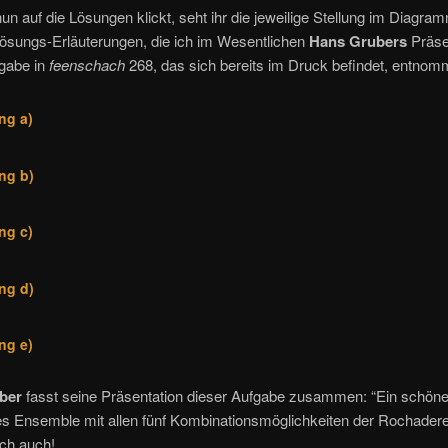
un auf die Lösungen klickt, seht ihr die jeweilige Stellung im Diagra
Lösungs-Erläuterungen, die ich im Wesentlichen
Hans Grubers
Präse
fgabe in
feenschach
268, das sich bereits im Druck befindet, entnom
ng a)
ng b)
Yoav Ben-Zvi
Phénix 2020, 2. Preis
ng c)
Yoav Ben-Zvi
Phénix 2020, 2. Preis
ng d)
Yoav Ben-Zvi
Phénix 2020, 2. Preis
ng e)
Yoav Ben-Zvi
Phénix 2020, 2. Preis
ber
fasst seine Präsentation dieser Aufgabe zusammen: “Ein schöne
s Ensemble mit allen fünf Kombinationsmöglichkeiten der Rochadere
Yoav Ben-Zvi
ich auch!
Phénix 2020, 2. Preis