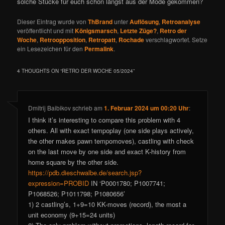
solche Stücke für euch schon längst aus der Mode gekommen?
Dieser Eintrag wurde von
ThBrand
unter
Auflösung
,
Retroanalyse
veröffentlicht und mit
Königsmarsch
,
Letzte Züge?
,
Retro der
Woche
,
Retroopposition
,
Retropatt
,
Rochade
verschlagwortet. Setze
ein Lesezeichen für den
Permalink
.
4 THOUGHTS ON “
RETRO DER WOCHE 05/2024
”
Dmitrij Baibikov
schrieb
am
1. Februar 2024 um 00:20 Uhr
:
I think it’s interesting to compare this problem with 4
others. All with exact tempoplay (one side plays actively,
the other makes pawn tempomoves), castling with check
on the last move by one side and exact K-history from
home square by the other side.
https://pdb.dieschwalbe.de/search.jsp?
expression=PROBID
IN ‘P0001780; P1007741;
P1068526; P1011798; P1080656’
1) 2 castling’s, 1+9=10 KK-moves (record), the most a
unit economy (9+15=24 units)