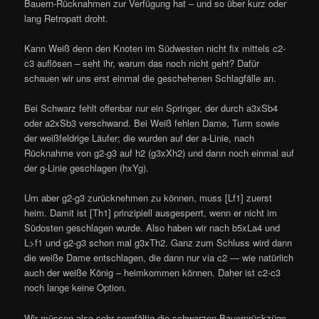
Bauern-Rücknahmen zur Verfügung hat – und so über kurz oder
lang Retropatt droht.
Kann Weiß denn den Knoten im Südwesten nicht fix mittels c2-
c3 auflösen – seht ihr, warum das noch nicht geht? Dafür
schauen wir uns erst einmal die geschehenen Schlagfälle an.
Bei Schwarz fehlt offenbar nur ein Springer, der durch a3xSb4
oder a2xSb3 verschwand. Bei Weiß fehlen Dame, Turm sowie
der weißfeldrige Läufer; die wurden auf der a-Linie, nach
Rücknahme von g2-g3 auf h2 (g3xXh2) und dann noch einmal auf
der g-Linie geschlagen (hxYg).
Um aber g2-g3 zurücknehmen zu können, muss [Lf1] zuerst
heim. Damit ist [Th1] prinzipiell ausgesperrt, wenn er nicht im
Südosten geschlagen wurde. Also haben wir nach b5xLa4 und
L>f1 und g2-g3 schon mal g3xTh2. Ganz zum Schluss wird dann
die weiße Dame entschlagen, die dann nur via c2 — wie natürlich
auch der weiße König – heimkommen können. Daher ist c2-c3
noch lange keine Option.
Wir müssen also sehr sorgfältig die schwarzen Bauernrückzüge