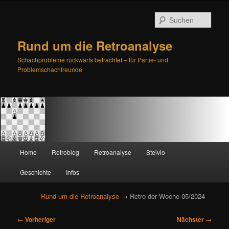
Such
Rund um die Retroanalyse
Schachprobleme rückwärts betrachtet – für Partie- und
Problemschachfreunde
H
Home
Retroblog
Retroanalyse
Stelvio
Zum
Zum
a
u
Geschichte
Infos
primären
sekundären
p
t
Rund um die Retroanalyse
→ Retro der Woche 05/2024
Inhalt
Inhalt
m
e
B
springen
springen
←
Vorheriger
Nächster
→
n
e