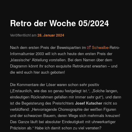
ü
i
t
r
Retro der Woche 05/2024
a
g
Veröffentlicht am
28. Januar 2024
s
n
Nach dem ersten Preis der Beweispartien im
Schwalbe
-Retro-
a
Informalturnier 2003 will ich euch heute den ersten Preis der
v
„klassische“ Abteilung vorstellen. Bei dem Namen über dem
i
Diagramm könnt ihr schon exquisite Retrokunst erwarten – und
g
die wird euch hier auch geboten!
a
t
Die Kommentare der Löser waren schon sehr positiv
i
(„Erstaunlich, wie das so genau festgelegt ist.“, „Solche langen,
o
eindeutigen Rücknahmen gefallen mir immer sehr gut“), und dann
n
ist die Begeisterung des Preisrichters
Josef Kutscher
nicht so
verblüffend: „Hervorragende Choreographie der weißen Figuren
und der schwarzen Bauern, deren Wege sich mehrmals kreuzen!
Das Ganze läuft bei absoluter Eindeutigkeit mit uhrwerkartiger
Präzision ab.“ Habe ich damit schon zu viel verraten?