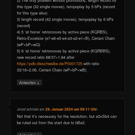
2) The only problem without promotions, length record for
this type (32 single moves), tempoplay by 5 bPs (record
for this type also)
3) length record (42 single moves), tempoplay by 6 bPs
(record)
4) 5 ‘at home’ retromoves by active piece (KQRBS),
Retro-Excelsior (e7-e6-e5-e4-e3-e2-e1=B), Ceriani Chain
(wP×bP×wQ)
5) 6 ‘at home’ retromoves by active piece (KQRBBS),
new record ratio 68/37=1.84 after
https://pdb.dieschwalbe.de/P0001725
with ratio
33/16=2.06, Ceriani Chain (wP×bP×wB).
↓
Antworten
Joost
schrieb
am
29. Januar 2024 um 09:11 Uhr
:
Not that it’s necessary for the resolution, but a3xSb4 can
be ruled out from the start due to bBa3.
↓