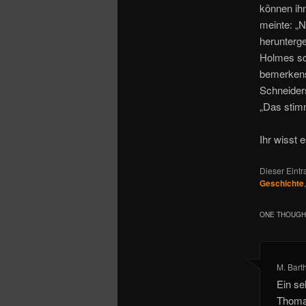
können ih
meinte: „N
heruntergef
Holmes sch
bemerkensw
Schneiders
„Das stim
Ihr wisst e
Dieser Eint
Geschichte
ONE THOUGHT
M. Bart
Ein se
Thomas