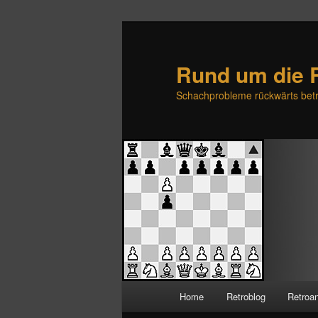
Rund um die 
Schachprobleme rückwärts betr
H
Home
Retroblog
Retroa
Zum
Zum
a