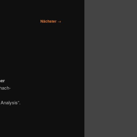
Nächster
→
er
chach-
Analysis“.