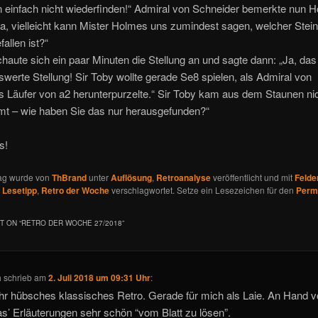
n einfach nicht wiederfinden!“ Admiral von Schneider bemerkte nun 
a, vielleicht kann Mister Holmes uns zumindest sagen, welcher Stein
allen ist?“
aute sich ein paar Minuten die Stellung an und sagte dann: „Ja, das 
erte Stellung! Sir Toby wollte gerade Se8 spielen, als Admiral von
 Läufer von a2 herunterpurzelte.“ Sir Toby kam aus dem Staunen nic
mt – wie haben Sie das nur herausgefunden?“
s!
rag wurde von
ThBrand
unter
Auflösung
,
Retroanalyse
veröffentlicht und mit
Felde
,
Lesetipp
,
Retro der Woche
verschlagwortet. Setze ein Lesezeichen für den
Perm
 ON “
RETRO DER WOCHE 27/2018
”
h
schrieb
am
2. Juli 2018 um 09:31 Uhr
:
hr hübsches klassisches Retro. Gerade für mich als Laie. An Hand 
’ Erläuterungen sehr schön “vom Blatt zu lösen”.