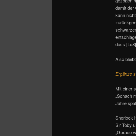
gezogen ha
damit der
kann nich
zurückgen
schwarzen 
entschlage
dass [Lc8]
Also bleibt
Ergänze s
Mit einer 
„Schach m
Jahre spät
Sherlock 
Sir Toby 
„Gerade wo