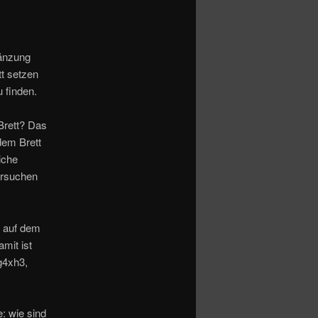
gänzung
t setzen
 finden.
Brett? Das
dem Brett
iche
ersuchen
n auf dem
mit ist
g4xh3,
e: wie sind