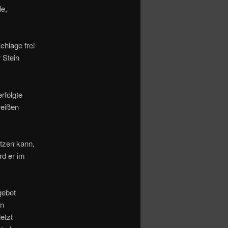
le,
chlage frei
 Stein
rfolgte
weißen
tzen kann,
rd er im
gebot
ön
etzt