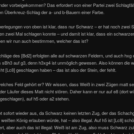
nder vorbeigekommen? Das erfordert von einer Partei zwei Schlagfäl
en Überkreuz-Schlag der a- und b-Bauern einer Farbe.
erlegungen von oben ist klar, dass nur Schwarz – er hat noch zwei S
n zwei Mal schlagen konnte – und damit ist klar, dass ein schwarzer
nen wir nun auch bestimmen, welcher das ist?
chläge des [Bd2] erfolgten alle auf schwarzen Feldern, und auch hxg e
 sBh3 auf g3, denn h3xg4 ist unmöglich gewesen. Also können die 
ht [Lc8] geschlagen haben – das ist also der Stein, der fehlt.
elches Feld gehört er? Wir wissen, dass Weiß in zwei Zügen matt se
der Läufer dieses Matt nicht stören. Daher kann er nur auf e8 (dort wi
geschlagen), auf h5 oder a2 stehen.
t sofort wieder aus, da Schwarz keinen letzten Zug, der das Schach
weißen König erlauben würde, hat – also illegal. Auf h5 ist [Lc8] sch
t, aber auch das ist illegal: Weiß ist am Zug, also muss Schwarz zul