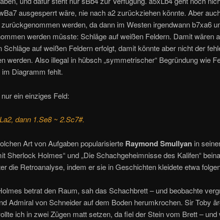
ben, und dafür steht nur sBb4 zur Verfügung. a5xLb4 geht noch nich
 wBa7 ausgesperrt wäre, nie nach a2 zurückziehen könnte. Aber auc
t zurückgenommen werden, da dann im Westen irgendwann b7xa6 u
ommen werden müsste: Schläge auf weißen Feldern. Damit wären al
Schläge auf weißen Feldern erfolgt, damit könnte aber nicht der fehl
n werden. Also illegal in hübsch „symmetrischer“ Begründung wie Fe
 im Diagramm fehlt.
 nur ein einziges Feld:
La2, dann 1.Se8 ~ 2.Sc7#.
solchen Art von Aufgaben popularisierte
Raymond Smullyan
in seine
it Sherlock Holmes“ und „Die Schachgeheimnisse des Kalifen“ bein
er die Retroanalyse, indem er sie in Geschichten kleidete etwa folgen
Holmes betrat den Raum, sah das Schachbrett – und beobachte verg
und Admiral von Schneider auf dem Boden herumkrochen. Sir Toby ärg
llte ich in zwei Zügen matt setzen, da fiel der Stein vom Brett – und 