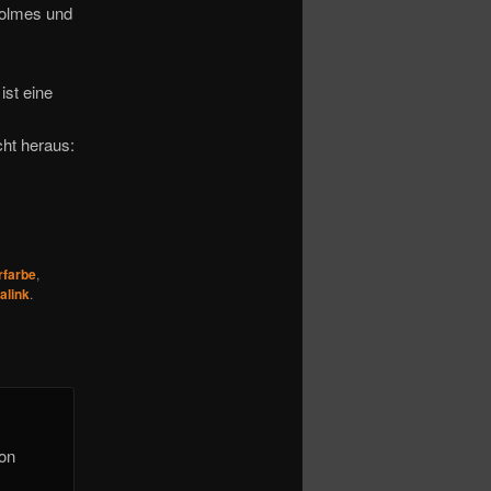
Holmes und
ist eine
ht heraus:
rfarbe
,
alink
.
von