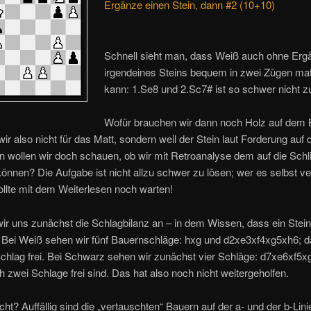
Ergänze einen Stein, dann #2 (10+10)
Schnell sieht man, dass Weiß auch ohne Er
irgendeines Steins bequem in zwei Zügen mat
kann: 1.Se8 und 2.Sc7# ist so schwer nicht zu
Wofür brauchen wir dann noch Holz auf dem 
ir also nicht für das Matt, sondern weil der Stein laut Forderung auf 
nn wollen wir doch schauen, ob wir mit Retroanalyse dem auf die Schl
nnen? Die Aufgabe ist nicht allzu schwer zu lösen; wer es selbst v
llte mit dem Weiterlesen noch warten!
ir uns zunächst die Schlagbilanz an – in dem Wissen, dass ein Stei
t. Bei Weiß sehen wir fünf Bauernschläge: hxg und d2xe3xf4xg5xh6; da
chlag frei. Bei Schwarz sehen wir zunächst vier Schläge: d7xe6xf5x
 zwei Schlage frei sind. Das hat also noch nicht weitergeholfen.
icht? Auffällig sind die „vertauschten“ Bauern auf der a- und der b-Lini