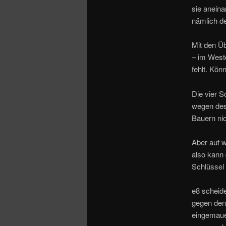
sie aneina
nämlich d
Mit den Üb
– im Weste
fehlt. Kön
Die vier S
wegen des
Bauern nic
Aber auf w
also kann 
Schlüssel 
e8 scheide
gegen den 
eingemauer