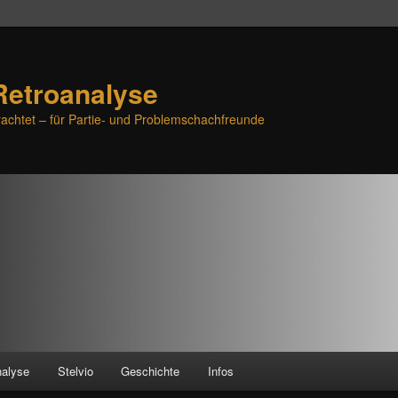
Retroanalyse
achtet – für Partie- und Problemschachfreunde
nalyse
Stelvio
Geschichte
Infos