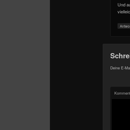
Und au
vielle
Antwo
Schre
Deine E-Mai
Komment