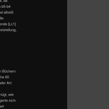
t, da
h b5-b4
nd a6xb5
le
ende [Lc1]
ststellung,
n Büchern
ahe 60
der Art:
nügt, wie
erte sich:
wir