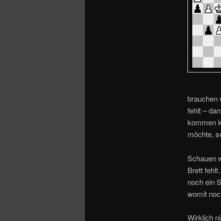
o
n
brauchen w
fehlt – da
kommen kö
möchte, so
Schauen w
Brett fehl
noch ein S
womit noch
Wirklich n