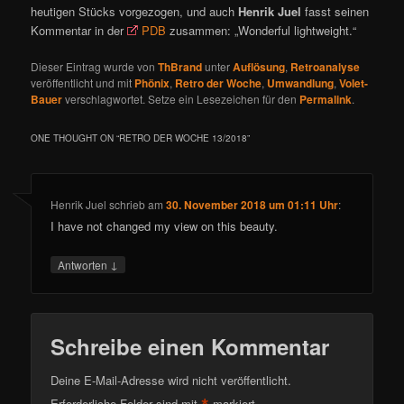
heutigen Stücks vorgezogen, und auch
Henrik Juel
fasst seinen
Kommentar in der
PDB
zusammen: „Wonderful lightweight.“
Dieser Eintrag wurde von
ThBrand
unter
Auflösung
,
Retroanalyse
veröffentlicht und mit
Phönix
,
Retro der Woche
,
Umwandlung
,
Volet-
Bauer
verschlagwortet. Setze ein Lesezeichen für den
Permalink
.
ONE THOUGHT ON “
RETRO DER WOCHE 13/2018
”
Henrik Juel
schrieb
am
30. November 2018 um 01:11 Uhr
:
I have not changed my view on this beauty.
↓
Antworten
Schreibe einen Kommentar
Deine E-Mail-Adresse wird nicht veröffentlicht.
Erforderliche Felder sind mit
markiert