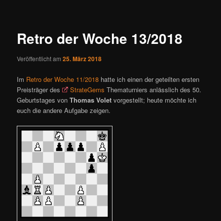
ü
i
t
r
Retro der Woche 13/2018
a
g
Veröffentlicht am
25. März 2018
s
n
Im
Retro der Woche 11/2018
hatte ich einen der geteilten ersten
a
Preisträger des
StrateGems
Thematurniers anlässlich des 50.
v
Geburtstages von
Thomas Volet
vorgestellt; heute möchte ich
i
euch die andere Aufgabe zeigen.
g
a
t
i
o
n