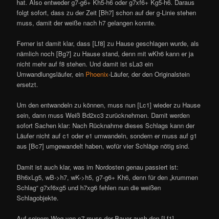
hat. Also entweder g7-g6+ Kh5-h6 oder g7xf6+ Kg5-h6. Daraus
folgt sofort, dass zu der Zeit [Bh7] schon auf der g-Linie stehen
muss, damit der weiße nach h7 gelangen konnte.
Ferner ist damit klar, dass [Lf8] zu Hause geschlagen wurde, als
nämlich noch [Bg7] zu Hause stand, denn mit wKh6 kann er ja
nicht mehr auf f8 stehen. Und damit ist sLa3 ein
Umwandlungsläufer, ein
Phoenix
-Läufer, der den Originalstein
ersetzt.
Um den entwandeln zu können, muss nun [Lc1] wieder zu Hause
sein, dann muss Weiß Bd2xc3 zurücknehmen. Damit werden
sofort Sachen klar: Nach Rücknahme dieses Schlags kann der
Läufer nicht auf c1 oder e1 umwandeln, sondern er muss auf g1
aus [Bc7] umgewandelt haben, wofür vier Schläge nötig sind.
Damit ist auch klar, was im Nordosten genau passiert ist:
Bh6xLg5, wB->h7, wK->h5, g7-g6+ Kh6, denn für den „krummen
Schlag“ g7xf6xg5 und h7xg6 fehlen nun die weißen
Schlagobjekte.
Auf seinem Weg von c7 muss der Bauer auch den [Lf1]