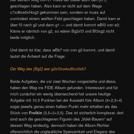
geschlagen haben. Also kann er nicht auf dem Wege
c7xd6xe5xf4xg3 gekommen sein, sondern er muss auf
zumindest einem weißen Feld geschlagen haben. Damit kam er
über f3 nach g2 und dann g1 — und damit kommt wBf3 von e2:
Käme er nämlich von g2, so wären Bg2xf3 und Bf3xg2 nicht
beide möglich.
Und damit ist klar, dass wBb7 von von g2 kommt, und damit
lautet die Antwort auf die Frage:
Der Weg des [Bg2] war g2xf3xe4xd5xc6xb7.
Beide Aufgaben, die vor zwei Wochen vorgestellte und diese,
haben den Weg ins FIDE-Album gefunden. Interessant und für
mich zunächst ein wenig überraschend hat unsere heutige
Aufgabe mit 10,5 Punkten bei der Auswahl fürs Album (4+2,5+4)
sogar jeweils genau einen halben Punkt mehr erhalten als das
Stück von
Frolkin
(3,5+2+3,5). Das ist sicherlich komplexer, dort
sind auch die geschlagenen Figuren des „Volet-Bauern“ auf
dessen Weg eindeutig, dennoch haben die Album-Richter
offensichtlich die unglaubliche Sparsamkeit und Eleganz des