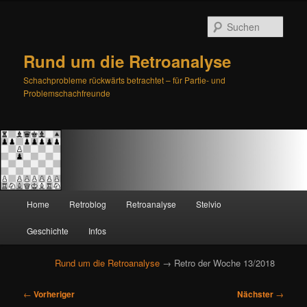
Such
Rund um die Retroanalyse
Schachprobleme rückwärts betrachtet – für Partie- und
Problemschachfreunde
H
Home
Retroblog
Retroanalyse
Stelvio
Zum
Zum
a
u
Geschichte
Infos
primären
sekundären
p
t
Rund um die Retroanalyse
→ Retro der Woche 13/2018
Inhalt
Inhalt
m
e
B
springen
springen
←
Vorheriger
Nächster
→
n
e