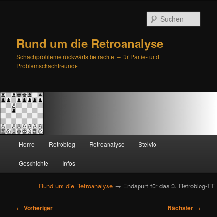
Such
Rund um die Retroanalyse
Schachprobleme rückwärts betrachtet – für Partie- und
Problemschachfreunde
H
Home
Retroblog
Retroanalyse
Stelvio
Zum
Zum
a
u
Geschichte
Infos
primären
sekundären
p
t
Rund um die Retroanalyse
→ Endspurt für das 3. Retroblog-TT
Inhalt
Inhalt
m
e
B
springen
springen
←
Vorheriger
Nächster
→
n
e