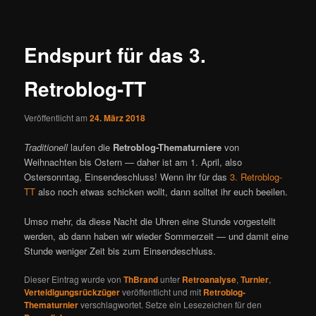
ü
i
t
r
Endspurt für das 3.
a
g
Retroblog-TT
s
n
a
Veröffentlicht am
24. März 2018
v
Traditionell
laufen die
Retroblog-Thematurniere
von
i
Weihnachten bis Ostern — daher ist am 1. April, also
g
Ostersonntag, Einsendeschluss! Wenn ihr für das
3. Retroblog-
a
TT
also noch etwas schicken wollt, dann solltet ihr euch beeilen.
t
i
Umso mehr, da diese Nacht die Uhren eine Stunde vorgestellt
o
werden, ab dann haben wir wieder Sommerzeit — und damit eine
n
Stunde weniger Zeit bis zum Einsendeschluss.
Dieser Eintrag wurde von
ThBrand
unter
Retroanalyse
,
Turnier
,
Verteidigungsrückzüger
veröffentlicht und mit
Retroblog-
Thematurnier
verschlagwortet. Setze ein Lesezeichen für den