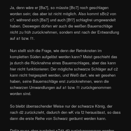
Ja, denn wäre er [Ba7], so müsste [Bc7] noch geschlagen
worden sein; das aber ist nicht möglich. Also kommt sBc2 von
c7, während sich [Ba7] und auch [Bf7] schlagfrei umgewandelt
haben. Deswegen dürfen wir auch die weißen Bauernschläge
nicht zu früh zurücknehmen, sondern erst nach der Entwandlung
auf a1 bzw. f1.
Nun stellt sich die Frage, wie denn der Retroknoten im
kompletten Süden aufgelöst werden kann? Meist geschieht das
ja durch die Rücknahme eines Bauernschlages, aber das kann
hier nicht funktionieren: Der mögliche schwarze Schläger auf c2
kann nicht freigespielt werden, und Weiß darf, wie wir gesehen
haben, seine Bauernschläge erst zurücknehmen, wenn die
schwarzen Umwandlungen auf a1 bzw. f1 zurückgenommen
worden sind.
So bleibt überraschender Weise nur der schwarze König, der
nach d2 zurückzieht, dadurch den wK via f2 herauslässt, so dass
dann die erste Reihe von Schwarz geräumt werden kann.
Dafür muss aber zunächst sTd1-d2 zurückgenommen werden.