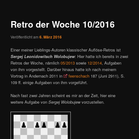
ü
i
t
r
Retro der Woche 10/2016
a
g
Veröffentlicht am
6. März 2016
s
n
Einer meiner Lieblings-Autoren klassischer Auflöse-Retros ist
a
Sergej Leonidowitsch Wolobujew
: Hier hatte ich bereits in zwei
v
Retros der Woche, nämlich
05/2013
sowie
12/2014
, Aufgaben
i
von ihm vorgestellt. Darüber hinaus hatte ich nach meinem
g
Vortrag in Andernach 2011 in
feenschach
187 (Juni 2911), S.
a
109 ff. einige Aufgaben von ihm vorgeführt.
t
i
Nach fast zwei Jahren scheint es mir an der Zeit, hier eine
o
weitere Aufgabe von
Sergej Wolobujew
vorzustellen.
n