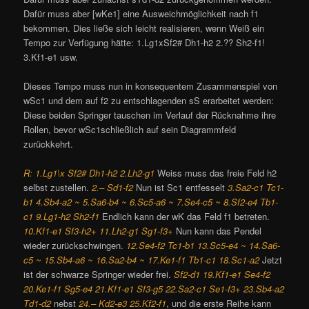
Dafür muss aber [wKe1] eine Ausweichmöglichkeit nach f1
bekommen. Dies ließe sich leicht realisieren, wenn Weiß ein
Tempo zur Verfügung hätte: 1.Lg1xSf2# Dh1-h2 2.?? Sh2-f1!
3.Kf1-e1 usw.
Dieses Tempo muss nun in konsequentem Zusammenspiel von
wSc1 und dem auf f2 zu entschlagenden sS erarbeitet werden:
Diese beiden Springer tauschen im Verlauf der Rücknahme ihre
Rollen, bevor wSc1schließlich auf sein Diagrammfeld
zurückkehrt.
R: 1.Lg1\x Sf2# Dh1-h2 2.Lh2-g1
Weiss muss das freie Feld h2
selbst zustellen.
2.– Sd1-f2
Nun ist Sc1 entfesselt
3.Sa2-c1 Tc1-
b1 4.Sb4-a2 ~ 5.Sa6-b4 ~ 6.Sc5-a6 ~ 7.Se4-c5 ~ 8.Sf2-e4 Tb1-
c1 9.Lg1-h2 Sh2-f1
Endlich kann der wK das Feld f1 betreten.
10.Kf1-e1 Sf3-h2+ 11.Lh2-g1 Sg1-f3+
Nun kann das Pendel
wieder zurückschwingen.
12.Se4-f2 Tc1-b1 13.Sc5-e4 ~ 14.Sa6-
c5 ~ 15.Sb4-a6 ~ 16.Sa2-b4 ~ 17.Ke1-f1 Tb1-c1 18.Sc1-a2
Jetzt
ist der schwarze Springer wieder frei.
Sf2-d1 19.Kf1-e1 Se4-f2
20.Ke1-f1 Sg5-e4 21.Kf1-e1 Sf3-g5 22.Sa2-c1 Se1-f3+ 23.Sb4-a2
Td1-d2
nebst
24.– Kd2-e3 25.Kf2-f1
, und die erste Reihe kann