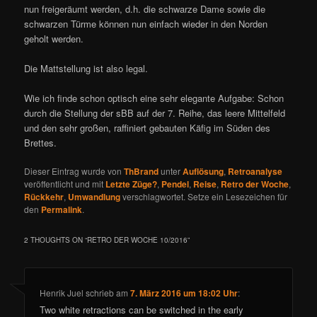
nun freigeräumt werden, d.h. die schwarze Dame sowie die
schwarzen Türme können nun einfach wieder in den Norden
geholt werden.
Die Mattstellung ist also legal.
Wie ich finde schon optisch eine sehr elegante Aufgabe: Schon
durch die Stellung der sBB auf der 7. Reihe, das leere Mittelfeld
und den sehr großen, raffiniert gebauten Käfig im Süden des
Brettes.
Dieser Eintrag wurde von
ThBrand
unter
Auflösung
,
Retroanalyse
veröffentlicht und mit
Letzte Züge?
,
Pendel
,
Reise
,
Retro der Woche
,
Rückkehr
,
Umwandlung
verschlagwortet. Setze ein Lesezeichen für
den
Permalink
.
2 THOUGHTS ON “
RETRO DER WOCHE 10/2016
”
Henrik Juel
schrieb
am
7. März 2016 um 18:02 Uhr
:
Two white retractions can be switched in the early