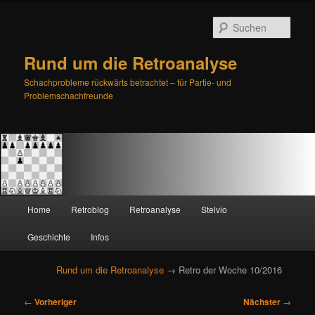
Such
Rund um die Retroanalyse
Schachprobleme rückwärts betrachtet – für Partie- und
Problemschachfreunde
H
Home
Retroblog
Retroanalyse
Stelvio
Zum
Zum
a
u
Geschichte
Infos
primären
sekundären
p
t
Rund um die Retroanalyse
→ Retro der Woche 10/2016
Inhalt
Inhalt
m
e
B
springen
springen
←
Vorheriger
Nächster
→
n
e