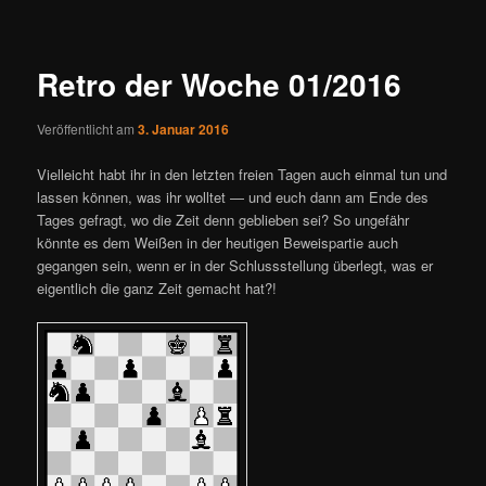
ü
i
t
r
Retro der Woche 01/2016
a
g
Veröffentlicht am
3. Januar 2016
s
n
Vielleicht habt ihr in den letzten freien Tagen auch einmal tun und
a
lassen können, was ihr wolltet — und euch dann am Ende des
v
Tages gefragt, wo die Zeit denn geblieben sei? So ungefähr
i
könnte es dem Weißen in der heutigen Beweispartie auch
g
gegangen sein, wenn er in der Schlussstellung überlegt, was er
a
eigentlich die ganz Zeit gemacht hat?!
t
i
o
n