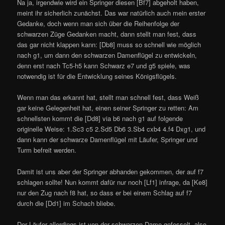
Na ja, irgendwie wird ein Springer diesen [Bf7] abgeholt haben,
meint ihr sicherlich zunächst. Das war natürlich auch mein erster
Gedanke, doch wenn man sich über die Reihenfolge der
schwarzen Züge Gedanken macht, dann stellt man fest, dass
das gar nicht klappen kann: [Db8] muss so schnell wie möglich
nach g1, um dann den schwarzen Damenflügel zu entwickeln,
denn erst nach Tc5-h5 kann Schwarz e7 und g5 spiele, was
notwendig ist für die Entwicklung seines Königsflügels.
Wenn man das erkannt hat, stellt man schnell fest, dass Weiß
gar keine Gelegenheit hat, einen seiner Springer zu retten: Am
schnellsten kommt die [Dd8] via b6 nach g1 auf folgende
originelle Weise: 1.Sc3 c5 2.Sd5 Db6 3.Sb4 cxb4 4.f4 Dxg1, und
dann kann der schwarze Damenflügel mit Läufer, Springer und
Turm befreit werden.
Damit ist uns aber der Springer abhanden gekommen, der auf f7
schlagen sollte! Nun kommt dafür nur noch [Lf1] infrage, da [Ke8]
nur den Zug nach f8 hat, so dass er bei einem Schlag auf f7
durch die [Dd1] im Schach bliebe.
Der Läufer allerdings ist von der schwarzen Dame gefesselt, also