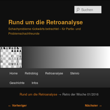
Such
Rund um die Retroanalyse
Schachprobleme rückwärts betrachtet – für Partie- und
Problemschachfreunde
H
Home
Retroblog
Retroanalyse
Stelvio
Zum
Zum
a
u
Geschichte
Infos
primären
sekundären
p
t
Rund um die Retroanalyse
→ Retro der Woche 01/2016
Inhalt
Inhalt
m
e
B
springen
springen
←
Vorheriger
Nächster
→
n
e