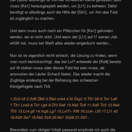
muss [Ke1] herausgespielt werden, um [Lf1] zu befreien. Dafür
benötigt er allerdings auch die Hilfe der [Dd1], um ihm das Feld
e2 zugänglich zu machen.
Und dann muss auch noch ein Plätzchen für [Ke1] gefunden
werden, wo er nicht stört. Und wenn der [Lf1] auf f7 seinen Job
erfüllt hat, muss bei Weiß alles wieder eingeräumt werden…
Nun ist es eigentlich recht einfach, die Lösung zu finden, wenn
man noch berücksichtigt, das bei Lxf7 entweder der [Ke8] bereits
auf f8 stehen muss oder dieses Feld frei sein muss, da
ansonsten der Läufer Schach bietet. Das wieder macht die
Zugfolge eindeutig bei der Befreiung des schwarzen
Königsflügels nach Th5.
1.Sc3 c5 2.Sd5 Db6 3.Sb4 cxb4 4.f4 Dxg1 5.Tb1 b6 6.Ta1 La6
7.Tb1 Lxe2 8.Ta1 Lg4 9.Df3 Sa6 10.Ke2 Tc8 11.Kd3 Tc5 12.Ke4
Th5 13.Lc4 g5 14.fxg5 Lg7 15.Lxf7+ Kf8 16.Lc4+ Lf6 17.Lf1 e5
18.Kd3 Se7 19.Ke2 Sc6 20.Ke1 Scb8 21.Dd1.
.
Besonders zum übrigen Inhalt passend empfinde ich auch die