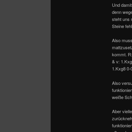
Und damit
denn wege
steht uns 
Steine fe
Also muss
mattzusetz
kommt. R: 
& v: 1.Kxg
1.Kxg8 0-0
Also vers
funktioni
weiße Schl
Aber viell
zurückneh
funktionie