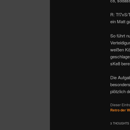
c8, sodass
R: Tf7xS/T
ein Matt g
So führt n
Verteidigu
weißen Kön
geschlagen
sKe8 bere
Die Aufgab
besonders
plötzlich 
Dieser Eint
Retro der 
3 THOUGHTS 