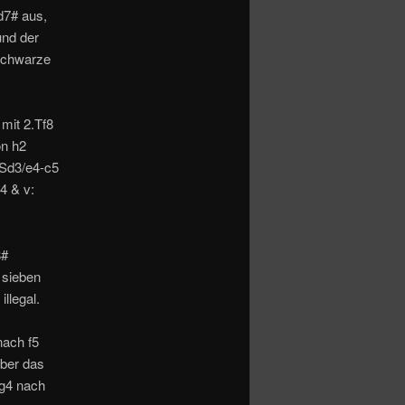
d7# aus,
und der
 schwarze
mit 2.Tf8
on h2
.Sd3/e4-c5
4 & v:
8#
 sieben
llegal.
nach f5
aber das
Lg4 nach