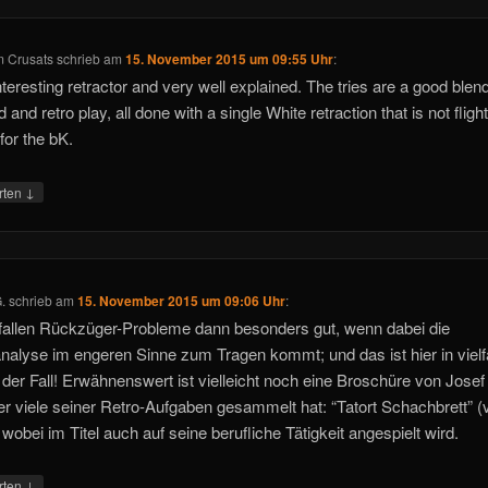
m Crusats
schrieb
am
15. November 2015 um 09:55 Uhr
:
nteresting retractor and very well explained. The tries are a good blend
 and retro play, all done with a single White retraction that is not flight
 for the bK.
↓
rten
.
schrieb
am
15. November 2015 um 09:06 Uhr
:
fallen Rückzüger-Probleme dann besonders gut, wenn dabei die
nalyse im engeren Sinne zum Tragen kommt; und das ist hier in vielfä
der Fall! Erwähnenswert ist vielleicht noch eine Broschüre von Jose
 er viele seiner Retro-Aufgaben gesammelt hat: “Tatort Schachbrett” (
 wobei im Titel auch auf seine berufliche Tätigkeit angespielt wird.
↓
rten