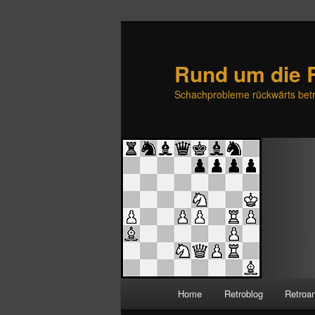
Rund um die 
Schachprobleme rückwärts betr
H
Home
Retroblog
Retroa
Zum
Zum
a