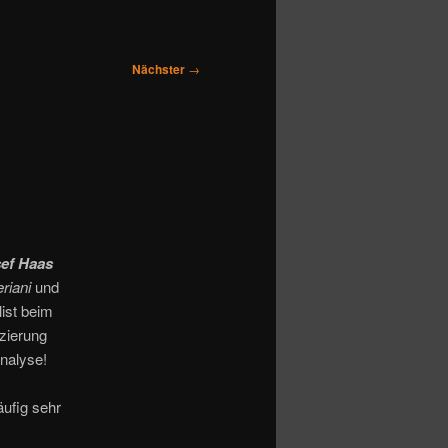
Nächster
→
ef Haas
eriani
und
ist beim
izierung
nalyse!
ufig sehr