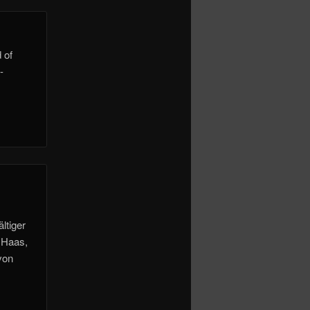
 of
-
ltiger
f Haas,
von