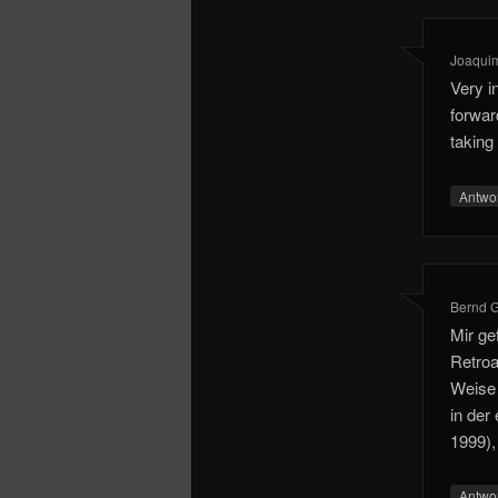
Joaqui
Very i
forward
taking
Antwo
Bernd G
Mir ge
Retroa
Weise 
in der
1999),
Antwo