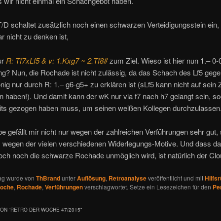
 wir nicht einmal ein Schachgebot haben.
/D schaltet zusätzlich noch einen schwarzen Verteidigungsstein ein
ar nicht zu denken ist,
ur
R: Tf7xLf5 & v: 1.Kxg7 ~ 2.Tf8#
zum Ziel. Wieso ist hier nun 1.– 0-
ng? Nun, die Rochade ist nicht zulässig, da das Schach des Lf5 geg
ig nur durch R: 1.– g6-g5+ zu erklären ist (sLf5 kann nicht auf sein Z
 haben!). Und damit kann der wK nur via f7 nach h7 gelangt sein, s
its gezogen haben muss, um seinen weißen Kollegen durchzulassen
e gefällt mir nicht nur wegen der zahlreichen Verführungen sehr gut,
 wegen der vielen verschiedenen Widerlegungs-Motive. Und dass d
doch noch die schwarze Rochade unmöglich wird, ist natürlich der Clo
rag wurde von
ThBrand
unter
Auflösung
,
Retroanalyse
veröffentlicht und mit
Hilfs
Woche
,
Rochade
,
Verführungen
verschlagwortet. Setze ein Lesezeichen für den
Pe
ON “
RETRO DER WOCHE 47/2015
”