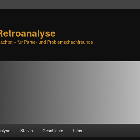
Retroanalyse
achtet – für Partie- und Problemschachfreunde
nalyse
Stelvio
Geschichte
Infos