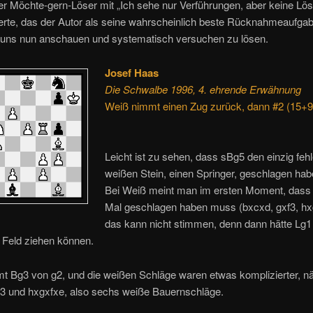
r Möchte-gern-Löser mit „Ich sehe nur Verführungen, aber keine Lö
rte, das der Autor als seine wahrscheinlich beste Rücknahmeaufga
r uns nun anschauen und systematisch versuchen zu lösen.
Josef Haas
Die Schwalbe 1996, 4. ehrende Erwähnung
Weiß nimmt einen Zug zurück, dann #2 (15+9
Leicht ist zu sehen, dass sBg5 den einzig feh
weißen Stein, einen Springer, geschlagen ha
Bei Weiß meint man im ersten Moment, dass 
Mal geschlagen haben muss (bxcxd, gxf3, hx
das kann nicht stimmen, denn dann hätte Lg1
 Feld ziehen können.
t Bg3 von g2, und die weißen Schläge waren etwas komplizierter, n
f3 und hxgxfxe, also sechs weiße Bauernschläge.