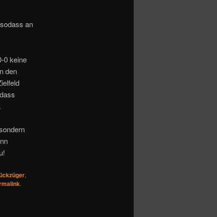
, sodass an
0-0 keine
en den
ielfeld
odass
.
 sondern
ann
u!
rückzüger
,
rmalink
.