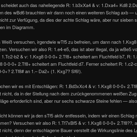
 scheidet auch das naheliegende R: 1.b3xXa4 & v: 1.Dxa4+ Kd8 2.D
n des wBd6 brauchten wir dann noch einen weiteren Schlag axb — 
nicht zur Verfügung, da dies der achte Schlag wäre, aber nur sieben
hlen im Diagramm.
 Weiß versuchen, irgendwie wTf5 zu befreien, um dann nach 1.Kxg8 
en. Versuchen wir also R: 1.e4-e5, das ist aber illegal, da ja wBe5 v
1.Tc2-b2 & v: 1.Kxg8 0-0-0+ 2.Tf8+ scheitert am Fluchtfeld b7, R: 1
8 0-0-0+ 2.Tf8+ scheitert am Fluchtfeld d7. Ferner scheitert R: 1.c2-c
-0+? 2.Tf8# an 1.– Da2+ (1. Kxg7? Sf6!).
uchen wir es mit Entschlägen: R: 1.Bd3xXc4 & v: 1.Kxg8 0-0-0+ 2.Tf
ert nicht, da in der Stellung nach dem zurückgenommenen weißen Zug
äge erforderlich sind, aber nur sechs schwarze Steine fehlen — also i
eicht können wir ja den sTf5 aktiv entfesseln, indem wir einen Schlag 
men? Versuchen wir also R: 1.Tf7xBf5 & v: 1.Kxg8 0-0-0+ 2.Tf8??, 
rt nicht, denn der entschlagene Bauer verstellt die Wirkungslinie des 