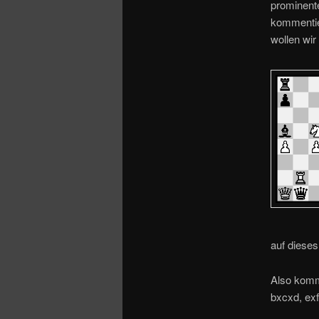
o
prominente
n
kommentie
wollen wi
auf dieses
Also komm
bxcxd, ex