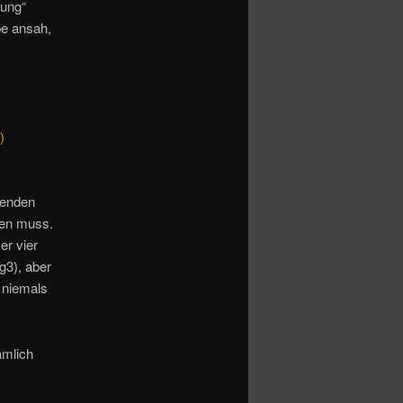
sung“
be ansah,
)
lenden
ben muss.
er vier
g3), aber
 niemals
ämlich