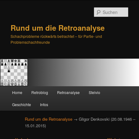
Such
Rund um die Retroanalyse
Schachprobleme rückwärts betrachtet – für Partie- und
Problemschachfreunde
H
Home
Retroblog
Retroanalyse
Stelvio
Zum
Zum
a
u
Geschichte
Infos
primären
sekundären
p
t
Rund um die Retroanalyse
→ Gligor Denkovski (20.08.1946 –
Inhalt
Inhalt
m
15.01.2015)
e
springen
springen
n
B