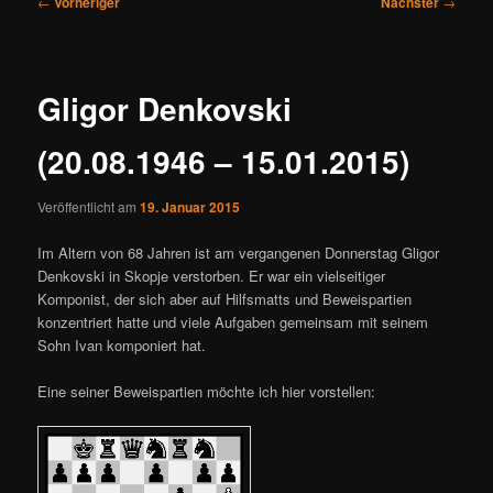
←
Vorheriger
Nächster
→
ü
e
i
t
r
Gligor Denkovski
a
g
(20.08.1946 – 15.01.2015)
s
n
a
Veröffentlicht am
19. Januar 2015
v
Im Altern von 68 Jahren ist am vergangenen Donnerstag Gligor
i
Denkovski in Skopje verstorben. Er war ein vielseitiger
g
Komponist, der sich aber auf Hilfsmatts und Beweispartien
a
konzentriert hatte und viele Aufgaben gemeinsam mit seinem
t
Sohn Ivan komponiert hat.
i
o
Eine seiner Beweispartien möchte ich hier vorstellen:
n