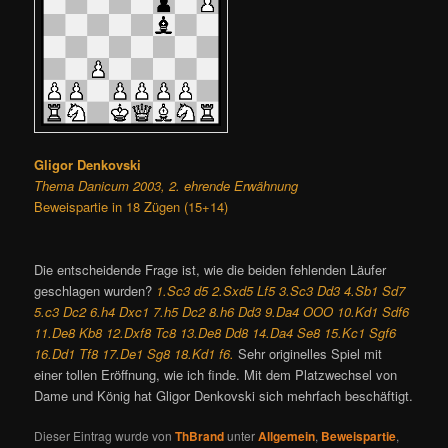
Gligor Denkovski
Thema Danicum 2003, 2. ehrende Erwähnung
Beweispartie in 18 Zügen (15+14)
Die entscheidende Frage ist, wie die beiden fehlenden Läufer
geschlagen wurden?
1.Sc3 d5 2.Sxd5 Lf5 3.Sc3 Dd3 4.Sb1 Sd7
5.c3 Dc2 6.h4 Dxc1 7.h5 Dc2 8.h6 Dd3 9.Da4 OOO 10.Kd1 Sdf6
11.De8 Kb8 12.Dxf8 Tc8 13.De8 Dd8 14.Da4 Se8 15.Kc1 Sgf6
16.Dd1 Tf8 17.De1 Sg8 18.Kd1 f6.
Sehr originelles Spiel mit
einer tollen Eröffnung, wie ich finde. Mit dem Platzwechsel von
Dame und König hat Gligor Denkovski sich mehrfach beschäftigt.
Dieser Eintrag wurde von
ThBrand
unter
Allgemein
,
Beweispartie
,