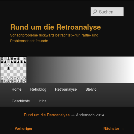
Such
Rund um die Retroanalyse
Schachprobleme rückwärts betrachtet – für Partie- und
Problemschachfreunde
H
Home
Retroblog
Retroanalyse
Stelvio
Zum
Zum
a
u
Geschichte
Infos
primären
sekundären
p
t
Rund um die Retroanalyse
→ Andernach 2014
Inhalt
Inhalt
m
e
B
springen
springen
←
Vorheriger
Nächster
→
n
e