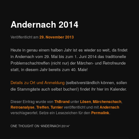
ü
i
t
r
Andernach 2014
a
g
Veröffentlicht am
29. November 2013
s
n
Heute in genau einem halben Jahr ist es wieder so weit, da findet
a
in Andernach vom 29. Mai bis zum 1. Juni 2014 das traditionelle
v
Problemschachtreffen (nicht nur) der Märchen- und Retrofreunde
i
statt, in diesem Jahr bereits zum 40. Male!
g
a
Details zu Ort und Anmeldung
(selbstverständlich können, sollen
t
die Stammgäste auch selbst buchen!) findet ihr hier im Kalender.
i
o
Dieser Eintrag wurde von
ThBrand
unter
Lösen
,
Märchenschach
,
n
Retroanalyse
,
Treffen
,
Turnier
veröffentlicht und mit
Andernach
verschlagwortet. Setze ein Lesezeichen für den
Permalink
.
ONE THOUGHT ON “
ANDERNACH 2014
”