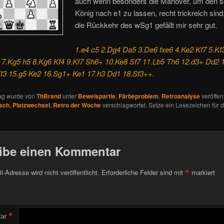
auch wenn besonders die Manöver, um den 
König nach e1 zu lassen, recht trickreich sind;
die Rückkehr des wSg1 gefällt mir sehr gut.
1.e4 c5 2.Dg4 Da5 3.De6 fxe6 4.Ke2 Kf7 5.Kf
 7.Kg5 h5 8.Kg6 Kf4 9.Kf7 Sh6+ 10.Ke8 Sf7 11.Lb5 Th6 12.d3+ Dd2 
f3 15.g5 Ke2 16.Sg1+ Ke1 17.h3 Dd1 18.Sf3++.
rag wurde von
ThBrand
unter
Beweispartie
,
Färbeproblem
,
Retroanalyse
veröffent
sch
,
Platzwechsel
,
Retro der Woche
verschlagwortet. Setze ein Lesezeichen für 
ibe einen Kommentar
*
l-Adresse wird nicht veröffentlicht.
Erforderliche Felder sind mit
markiert
*
ar