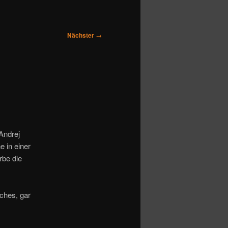
Nächster
→
Andrej
e in einer
rbe die
ches, gar