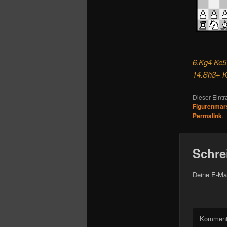
6.Kg4 Ke5
14.Sh3+ K
Dieser Eint
Figurenmar
Permalink
.
Schre
Deine E-Mai
Komment