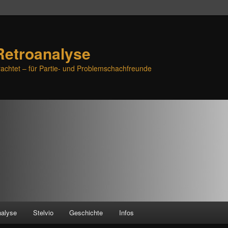
Retroanalyse
achtet – für Partie- und Problemschachfreunde
nalyse
Stelvio
Geschichte
Infos