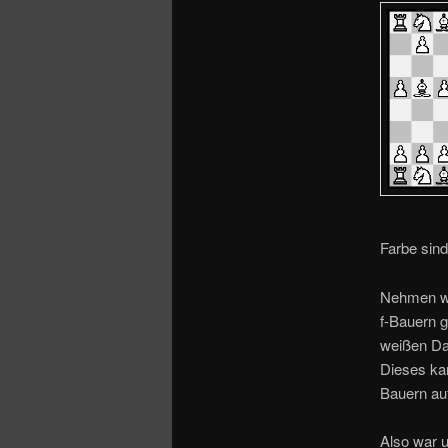
o
n
Farbe sind
Nehmen wi
f-Bauern 
weißen Da
Dieses ka
Bauern auf
Also war u