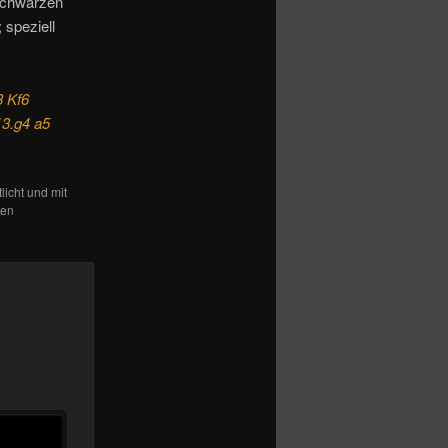
schwarzen
 speziell
3 Kf6
13.g4 a5
licht und mit
den