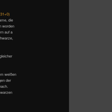
(31+0)
Dame, die
en worden
rn auf a
schwarze,
leicher
vom weißen
gen der
hach.
hwarzen