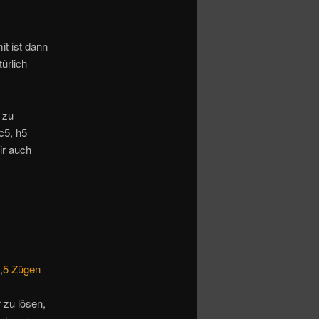
t ist dann
ürlich
 zu
c5, h5
ir auch
7,5 Zügen
 zu lösen,