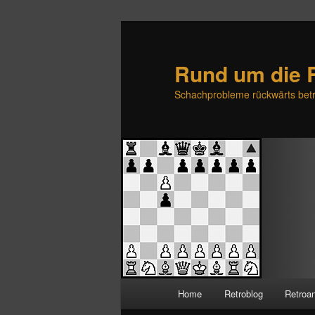
Rund um die 
Schachprobleme rückwärts betr
H
Home
Retroblog
Retroa
Zum
Zum
a