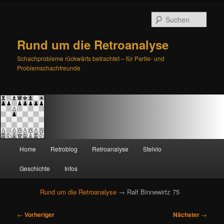
Such
Rund um die Retroanalyse
Schachprobleme rückwärts betrachtet – für Partie- und
Problemschachfreunde
H
Home
Retroblog
Retroanalyse
Stelvio
Zum
Zum
a
u
Geschichte
Infos
primären
sekundären
p
t
Rund um die Retroanalyse
→ Ralf Binnewirtz 75
Inhalt
Inhalt
m
e
B
springen
springen
←
Vorheriger
Nächster
→
n
e