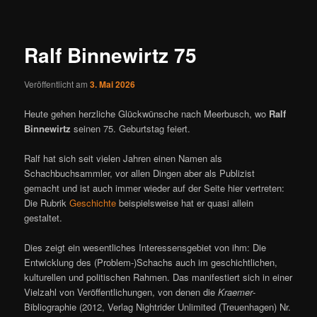
ü
i
t
r
Ralf Binnewirtz 75
a
g
Veröffentlicht am
3. Mai 2026
s
n
Heute gehen herzliche Glückwünsche nach Meerbusch, wo
Ralf
a
Binnewirtz
seinen 75. Geburtstag feiert.
v
i
Ralf hat sich seit vielen Jahren einen Namen als
g
Schachbuchsammler, vor allen Dingen aber als Publizist
a
gemacht und ist auch immer wieder auf der Seite hier vertreten:
t
Die Rubrik
Geschichte
beispielsweise hat er quasi allein
i
gestaltet.
o
n
Dies zeigt ein wesentliches Interessensgebiet von ihm: Die
Entwicklung des (Problem-)Schachs auch im geschichtlichen,
kulturellen und politischen Rahmen. Das manifestiert sich in einer
Vielzahl von Veröffentlichungen, von denen die
Kraemer
-
Bibliographie (2012, Verlag Nightrider Unlimited (Treuenhagen) Nr.