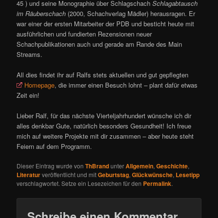
45 ) und seine Monographie über Schlagschach
Schlagabtausch
im Räuberschach
(2000, Schachverlag Mädler) herausragen. Er
war einer der ersten Mitarbeiter der PDB und besticht heute mit
ausführlichen und fundierten Rezensionen neuer
Schachpublikationen auch und gerade am Rande des Main
Streams.
All dies findet ihr auf Ralfs stets aktuellen und gut gepflegten
Homepage
, die immer einen Besuch lohnt – plant dafür etwas
Zeit ein!
Lieber Ralf, für das nächste Vierteljahrhundert wünsche ich dir
alles denkbar Gute, natürlich besonders Gesundheit! Ich freue
mich auf weitere Projekte mit dir zusammen – aber heute steht
Feiern auf dem Programm.
Dieser Eintrag wurde von
ThBrand
unter
Allgemein
,
Geschichte
,
Literatur
veröffentlicht und mit
Geburtstag
,
Glückwünsche
,
Lesetipp
verschlagwortet. Setze ein Lesezeichen für den
Permalink
.
Schreibe einen Kommentar