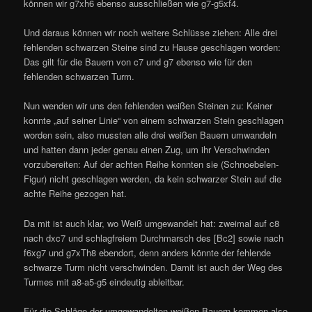
können wir g7xh6 ebenso ausschließen wie g7-g5xf4.
Und daraus können wir noch weitere Schlüsse ziehen: Alle drei
fehlenden schwarzen Steine sind zu Hause geschlagen worden:
Das gilt für die Bauern von c7 und g7 ebenso wie für den
fehlenden schwarzen Turm.
Nun wenden wir uns den fehlenden weißen Steinen zu: Keiner
konnte „auf seiner Linie“ von einem schwarzen Stein geschlagen
worden sein, also mussten alle drei weißen Bauern umwandeln
und hatten dann jeder genau einen Zug, um ihr Verschwinden
vorzubereiten: Auf der achten Reihe konnten sie (Schnoebelen-
Figur) nicht geschlagen werden, da kein schwarzer Stein auf die
achte Reihe gezogen hat.
Da mit ist auch klar, wo Weiß umgewandelt hat: zweimal auf c8
nach dxc7 und schlagfreiem Durchmarsch des [Bc2] sowie nach
f6xg7 und g7xTh8 ebendort, denn anders könnte der fehlende
schwarze Turm nicht verschwinden. Damit ist auch der Weg des
Turmes mit a8-a5-g5 eindeutig ableitbar.
Für die Schläge der umgewandelten weißen Bauern kommen also