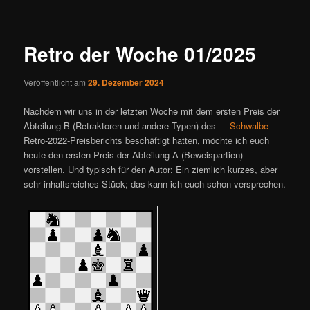
ü
i
t
r
Retro der Woche 01/2025
a
g
Veröffentlicht am
29. Dezember 2024
s
n
Nachdem wir uns in der letzten Woche mit dem ersten Preis der
a
Abteilung B (Retraktoren und andere Typen) des
Schwalbe
-
v
Retro-2022-Preisberichts beschäftigt hatten, möchte ich euch
i
heute den ersten Preis der Abteilung A (Beweispartien)
g
vorstellen. Und typisch für den Autor: Ein ziemlich kurzes, aber
a
sehr inhaltsreiches Stück; das kann ich euch schon versprechen.
t
i
o
n