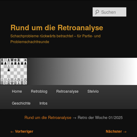
Such
Rund um die Retroanalyse
Schachprobleme rückwärts betrachtet – für Partie- und
Problemschachfreunde
H
Home
Retroblog
Retroanalyse
Stelvio
Zum
Zum
a
u
Geschichte
Infos
primären
sekundären
p
t
Rund um die Retroanalyse
→ Retro der Woche 01/2025
Inhalt
Inhalt
m
e
B
springen
springen
←
Vorheriger
Nächster
→
n
e