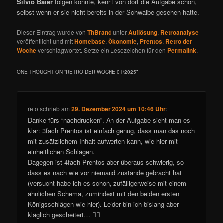
Silvio Baier
folgen konnte, kennt von dort die Aufgabe schon,
selbst wenn er sie nicht bereits in der Schwalbe gesehen hatte.
Dieser Eintrag wurde von
ThBrand
unter
Auflösung
,
Retroanalyse
veröffentlicht und mit
Homebase
,
Ökonomie
,
Prentos
,
Retro der
Woche
verschlagwortet. Setze ein Lesezeichen für den
Permalink
.
ONE THOUGHT ON “
RETRO DER WOCHE 01/2025
”
reto
schrieb
am
29. Dezember 2024 um 10:46 Uhr
:
Danke fürs “nachdrucken”. An der Aufgabe sieht man es
klar: 3fach Prentos ist einfach genug, dass man das noch
mit zusätzlichem Inhalt aufwerten kann, wie hier mit
einheitlichen Schlägen.
Dagegen ist 4fach Prentos aber überaus schwierig, so
dass es nach wie vor niemand zustande gebracht hat
(versucht habe ich es schon, zufälligerweise mit einem
ähnlichen Schema, zumindest mit den beiden ersten
Königsschlägen wie hier). Leider bin ich bislang aber
kläglich gescheitert… 🤷‍♂️