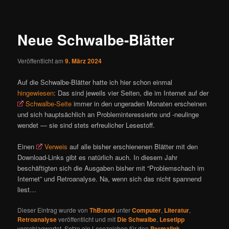
ü
i
t
r
Neue Schwalbe-Blätter
a
g
Veröffentlicht am
9. März 2024
s
n
Auf die Schwalbe-Blätter hatte ich hier schon einmal
a
hingewiesen
: Das sind jeweils vier Seiten, die im Internet auf der
v
Schwalbe-Seite
immer in den ungeraden Monaten erscheinen
i
und sich hauptsächlich an Probleminteressierte und -neulinge
g
wendet — sie sind stets erfreulicher Lesestoff.
a
t
Einen
Verweis
auf alle bisher erschienenen Blätter mit den
i
Download-Links gibt es natürlich auch. In diesem Jahr
o
beschäftigten sich die Ausgaben bisher mit “Problemschach im
n
Internet” und Retroanalyse. Na, wenn sich das nicht spannend
liest…
Dieser Eintrag wurde von
ThBrand
unter
Computer
,
Literatur
,
Retroanalyse
veröffentlicht und mit
Die Schwalbe
,
Lesetipp
verschlagwortet. Setze ein Lesezeichen für den
Permalink
.