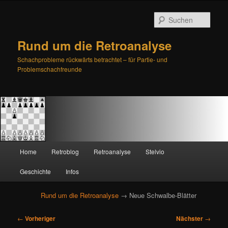
Such
Rund um die Retroanalyse
Schachprobleme rückwärts betrachtet – für Partie- und
Problemschachfreunde
H
Home
Retroblog
Retroanalyse
Stelvio
Zum
Zum
a
u
Geschichte
Infos
primären
sekundären
p
t
Rund um die Retroanalyse
→ Neue Schwalbe-Blätter
Inhalt
Inhalt
m
e
B
springen
springen
←
Vorheriger
Nächster
→
n
e