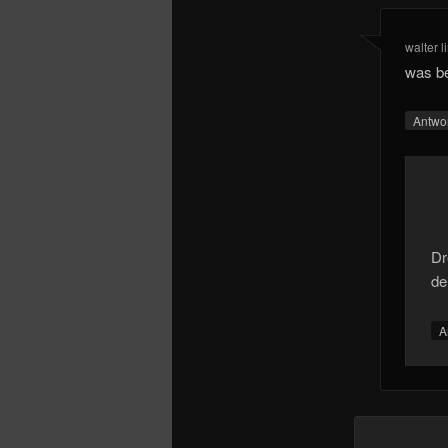
walter l
was be
Antwo
Dr
de
A