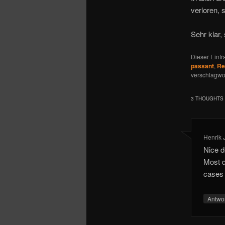
verloren, 
Sehr klar,
Dieser Eint
passant
,
Re
verschlagwor
3 THOUGHTS 
Henrik 
Nice d
Most d
cases 
Antwo