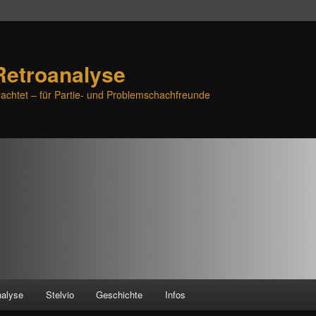
Retroanalyse
achtet – für Partie- und Problemschachfreunde
nalyse
Stelvio
Geschichte
Infos