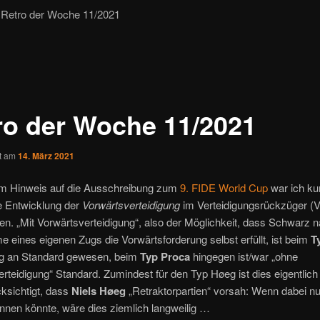
Retro der Woche 11/2021
ro der Woche 11/2021
ht am
14. März 2021
m Hinweis auf die Ausschreibung zum
9. FIDE World Cup
war ich kur
e Entwicklung der
Vorwärtsverteidigung
im Verteidigungsrückzüger (
n. „Mit Vorwärtsverteidigung“, also der Möglichkeit, dass Schwarz n
eines eigenen Zugs die Vorwärtsforderung selbst erfüllt, ist beim
T
g an Standard gewesen, beim
Typ Proca
hingegen ist/war „ohne
rteidigung“ Standard. Zumindest für den Typ Høeg ist dies eigentlich
ksichtigt, dass
Niels Høeg
„Retraktorpartien“ vorsah: Wenn dabei nu
nnen könnte, wäre dies ziemlich langweilig …