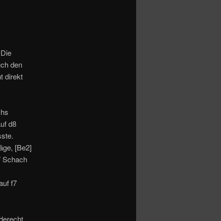
 Die
uch den
t direkt
chs
uf d8
ste.
äge, [Be2]
f7 Schach
auf f7
aderecht