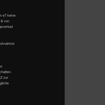
 e7 keine
 & vor:
sverlust
Rücknahme
ze
chalten.
RZ zur
gliche