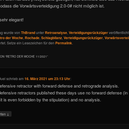
sodass die Vorwärtsverteidigung 2.0-0# nicht möglich ist.
 sehr elegant!
rag wurde von
ThBrand
unter
Retroanalyse
,
Verteidigungsrückzüger
veröffentlich
tro der Woche
,
Rochade
,
Schlagbilanz
,
Verteidigungsrückzüger
,
Vorwärtsverte
tet. Setze ein Lesezeichen für den
Permalink
.
ON “
RETRO DER WOCHE 11/2021
”
Juel
schrieb
am
16. März 2021 um 23:13 Uhr
:
efensive retractor with forward defense and retrograde analysis.
efensive retractors published these days use no forward defense (i
it is even forbidden by the stipulation) and no analysis.
↓
rten