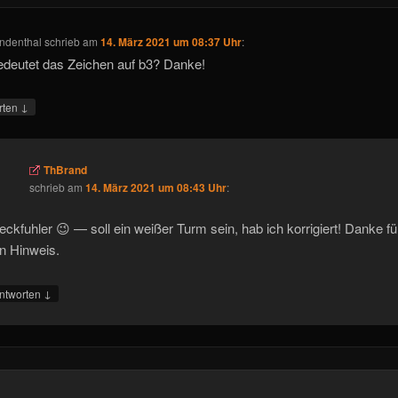
indenthal
schrieb
am
14. März 2021 um 08:37 Uhr
:
deutet das Zeichen auf b3? Danke!
↓
rten
ThBrand
schrieb
am
14. März 2021 um 08:43 Uhr
:
eckfuhler 😉 — soll ein weißer Turm sein, hab ich korrigiert! Danke fü
n Hinweis.
↓
ntworten