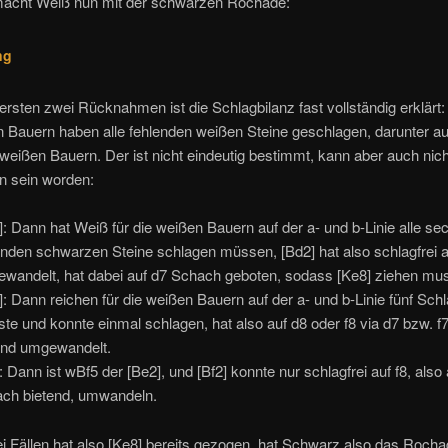
acht Weiß nun mit der schwarzen Rochade:
ng
rsten zwei Rücknahmen ist die Schlagbilanz fast vollständig erklärt:
 Bauern haben alle fehlenden weißen Steine geschlagen, darunter a
weißen Bauern. Der ist nicht eindeutig bestimmt, kann aber auch nich
n sein worden:
]: Dann hat Weiß für die weißen Bauern auf der a- und b-Linie alle se
enden schwarzen Steine schlagen müssen, [Bd2] hat also schlagfrei a
wandelt, hat dabei auf d7 Schach geboten, sodass [Ke8] ziehen mus
]: Dann reichen für die weißen Bauern auf der a- und b-Linie fünf Schl
te und konnte einmal schlagen, hat also auf d8 oder f8 via d7 bzw. 
end umgewandelt.
]: Dann ist wBf5 der [Be2], und [Bf2] konnte nur schlagfrei auf f8, also 
ch bietend, umwandeln.
rei Fällen hat also [Ke8] bereits gezogen, hat Schwarz also das Roch