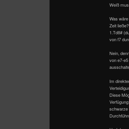
Weiß muss
Was wäre 
Zeit ließ
1.Td8# (d
von f7 dur
Nein, den
von e7-e5 
ausschalt
Im direkte
Verteidig
Diese Mögl
Verfügung;
schwarze 
Durchführu