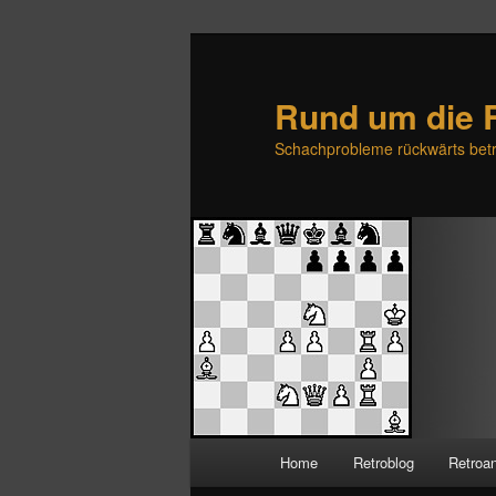
Rund um die 
Schachprobleme rückwärts betr
H
Home
Retroblog
Retroa
Zum
Zum
a