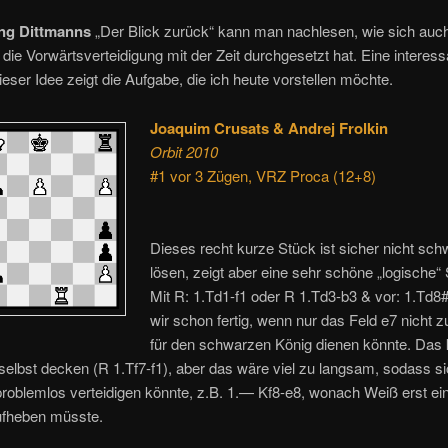
ng Dittmanns
„Der Blick zurück“ kann man nachlesen, wie sich auch
die Vorwärtsverteidigung mit der Zeit durchgesetzt hat. Eine interess
eser Idee zeigt die Aufgabe, die ich heute vorstellen möchte.
Joaquim Crusats & Andrej Frolkin
Orbit 2010
#1 vor 3 Zügen, VRZ Proca (12+8)
Dieses recht kurze Stück ist sicher nicht sch
lösen, zeigt aber eine sehr schöne „logische“ 
Mit R: 1.Td1-f1 oder R 1.Td3-b3 & vor: 1.Td8
wir schon fertig, wenn nur das Feld e7 nicht z
für den schwarzen König dienen könnte. Das
elbst decken (R 1.Tf7-f1), aber das wäre viel zu langsam, sodass s
roblemlos verteidigen könnte, z.B. 1.— Kf8-e8, wonach Weiß erst ei
fheben müsste.