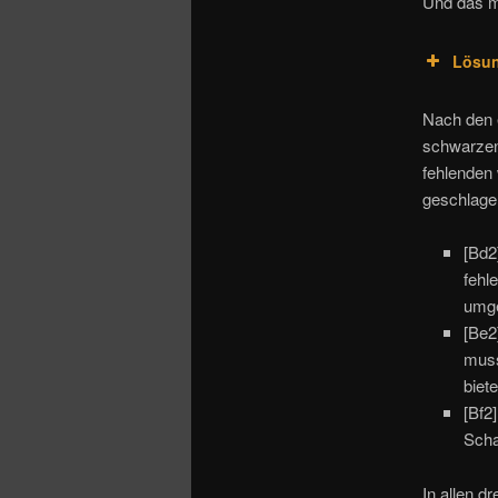
Und das m
Lösu
Nach den e
schwarzen
fehlenden 
geschlage
[Bd2
fehl
umge
[Be2
muss
biet
[Bf2
Scha
In allen d