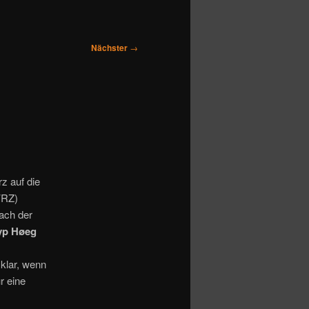
Nächster
→
z auf die
VRZ)
ach der
yp Høeg
 klar, wenn
r eine