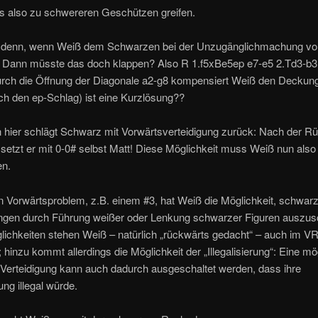
 also zu schwereren Geschützen greifen.
denn, wenn Weiß dem Schwarzen bei der Unzugänglichmachung von
e? Dann müsste das doch klappen? Also R 1.f5xBe5ep e7-e5 2.Td3-b3
urch die Öffnung der Diagonale a2-g8 kompensiert Weiß den Deckung
ch den ep-Schlag) ist eine Kurzlösung??
n hier schlägt Schwarz mit Vorwärtsverteidigung zurück: Nach der 
setzt er mit 0-0# selbst Matt! Diese Möglichkeit muss Weiß nun also
en.
n Vorwärtsproblem, z.B. einem #3, hat Weiß die Möglichkeit, schwar
ungen durch Führung weißer oder Lenkung schwarzer Figuren auszus
ichkeiten stehen Weiß – natürlich „rückwärts gedacht“ – auch im V
 hinzu kommt allerdings die Möglichkeit der „Illegalisierung“: Eine mö
Verteidigung kann auch dadurch ausgeschaltet werden, dass ihre
ng illegal würde.