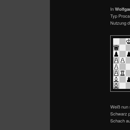
o
n
In
Wolfga
Typ Proca 
Nutzung di
Weiß nun s
Schwarz p
Schach au