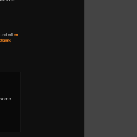
t und mit
en
idigung
n some