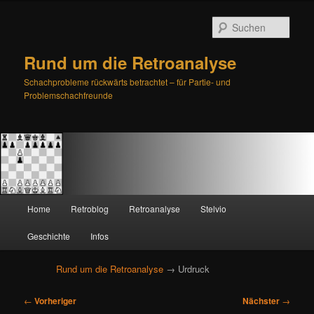
Such
Rund um die Retroanalyse
Schachprobleme rückwärts betrachtet – für Partie- und
Problemschachfreunde
H
Home
Retroblog
Retroanalyse
Stelvio
Zum
Zum
a
u
Geschichte
Infos
primären
sekundären
p
t
Rund um die Retroanalyse
→ Urdruck
Inhalt
Inhalt
m
e
B
springen
springen
←
Vorheriger
Nächster
→
n
e