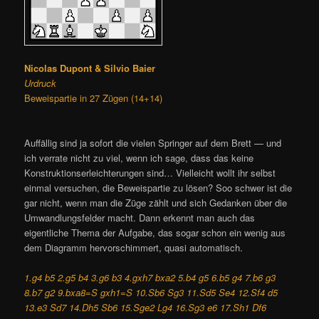
Nicolas Dupont & Silvio Baier
Urdruck
Beweispartie in 27 Zügen (14+14)
Auffällig sind ja sofort die vielen Springer auf dem Brett — und
ich verrate nicht zu viel, wenn ich sage, dass das keine
Konstruktionserleichterungen sind… Vielleicht wollt ihr selbst
einmal versuchen, die Beweispartie zu lösen? Soo schwer ist die
gar nicht, wenn man die Züge zählt und sich Gedanken über die
Umwandlungsfelder macht. Dann erkennt man auch das
eigentliche Thema der Aufgabe, das sogar schon ein wenig aus
dem Diagramm hervorschimmert, quasi automatisch.
1.g4 b5 2.g5 b4 3.g6 b3 4.gxh7 bxa2 5.b4 g5 6.b5 g4 7.b6 g3
8.b7 g2 9.bxa8=S gxh1=S 10.Sb6 Sg3 11.Sd5 Se4 12.Sf4 d5
13.e3 Sd7 14.Dh5 Sb6 15.Sge2 Lg4 16.Sg3 e6 17.Sh1 Df6