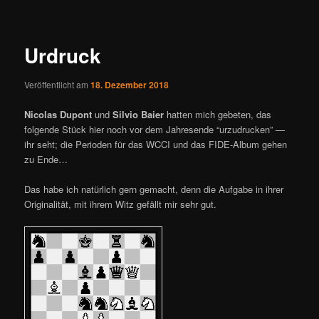
ü
i
t
r
Urdruck
a
g
Veröffentlicht am
18. Dezember 2018
s
n
Nicolas Dupont
und
Silvio Baier
hatten mich gebeten, das
a
folgende Stück hier noch vor dem Jahresende “urzudrucken” —
v
ihr seht; die Perioden für das WCCI und das FIDE-Album gehen
i
zu Ende…
g
a
Das habe ich natürlich gern gemacht, denn die Aufgabe in ihrer
t
Originalität, mit ihrem Witz gefällt mir sehr gut.
i
o
n