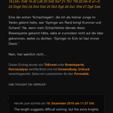
18.Lb5+ Kd8 19.d3 Ld6 20.Sd2 Se7 21.Tb1 Tf8 22.h8=S a1=S
23.Shg6 Sb3 24.Sh4 Sd4 25.Sb3 Sg6 26.Sa1 Sh8 27.Dg6 Sa8
.
Eine der ersten “Schachregeln”, die ich als kleiner Junge im
Verein gelernt hatte, war “Springer am Rand bringt Kummer und
Schand.” Na, wenn mein Schachlehrer damals diese
Beweispartie gekannt hätte, wäre er zumindest nicht auf die Idee
gekommen, weiter zu dichten: “Springer im Eck ist fast immer
Dreck.”
Nein, hier wahrlich nicht…
Dieser Eintrag wurde von
ThBrand
unter
Beweispartie
,
Retroanalyse
veröffentlicht und mit
Umwandlung
,
Urdruck
verschlagwortet. Setze ein Lesezeichen für den
Permalink
.
ONE THOUGHT ON “
URDRUCK
”
Henrik Juel
schrieb
am
18. Dezember 2018 um 11:37 Uhr
:
The length suggests difficult solving, but the extra knights