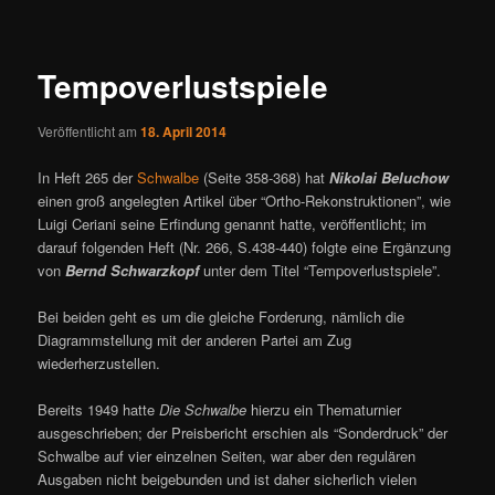
ü
i
t
r
Tempoverlustspiele
a
g
Veröffentlicht am
18. April 2014
s
n
In Heft 265 der
Schwalbe
(Seite 358-368) hat
Nikolai Beluchow
a
einen groß angelegten Artikel über “Ortho-Rekonstruktionen”, wie
v
Luigi Ceriani seine Erfindung genannt hatte, veröffentlicht; im
i
darauf folgenden Heft (Nr. 266, S.438-440) folgte eine Ergänzung
g
von
Bernd Schwarzkopf
unter dem Titel “Tempoverlustspiele”.
a
t
Bei beiden geht es um die gleiche Forderung, nämlich die
i
Diagrammstellung mit der anderen Partei am Zug
o
wiederherzustellen.
n
Bereits 1949 hatte
Die Schwalbe
hierzu ein Thematurnier
ausgeschrieben; der Preisbericht erschien als “Sonderdruck” der
Schwalbe auf vier einzelnen Seiten, war aber den regulären
Ausgaben nicht beigebunden und ist daher sicherlich vielen