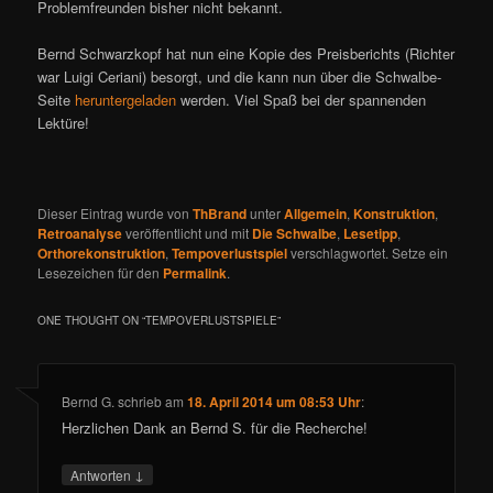
Problemfreunden bisher nicht bekannt.
Bernd Schwarzkopf hat nun eine Kopie des Preisberichts (Richter
war Luigi Ceriani) besorgt, und die kann nun über die Schwalbe-
Seite
heruntergeladen
werden. Viel Spaß bei der spannenden
Lektüre!
Dieser Eintrag wurde von
ThBrand
unter
Allgemein
,
Konstruktion
,
Retroanalyse
veröffentlicht und mit
Die Schwalbe
,
Lesetipp
,
Orthorekonstruktion
,
Tempoverlustspiel
verschlagwortet. Setze ein
Lesezeichen für den
Permalink
.
ONE THOUGHT ON “
TEMPOVERLUSTSPIELE
”
Bernd G.
schrieb
am
18. April 2014 um 08:53 Uhr
:
Herzlichen Dank an Bernd S. für die Recherche!
↓
Antworten