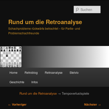
Such
Rund um die Retroanalyse
Schachprobleme rückwärts betrachtet – für Partie- und
Problemschachfreunde
H
Home
Retroblog
Retroanalyse
Stelvio
Zum
Zum
a
u
Geschichte
Infos
primären
sekundären
p
t
Rund um die Retroanalyse
→ Tempoverlustspiele
Inhalt
Inhalt
m
e
B
springen
springen
←
Vorheriger
Nächster
→
n
e