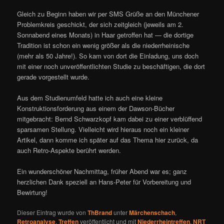
Gleich zu Beginn haben wir per SMS Grüße an den Münchener
Problemkreis geschickt, der sich zeitgleich (jeweils am 2.
Sonnabend eines Monats) in Haar getroffen hat — die dortige
Tradition ist schon ein wenig größer als die niederrheinische
(mehr als 50 Jahre!). So kam von dort die Einladung, uns doch
mit einer noch unveröffentlichten Studie zu beschäftigen, die dort
gerade vorgestellt wurde.
Aus dem Studienumfeld hatte ich auch eine kleine
Konstruktionsforderung aus einem der Dawson-Bücher
mitgebracht: Bernd Schwarzkopf kam dabei zu einer verblüffend
sparsamen Stellung. Vielleicht wird hieraus noch ein kleiner
Artikel, dann komme ich später auf das Thema hier zurück, da
auch Retro-Aspekte berührt werden.
Ein wunderschöner Nachmittag, früher Abend war es; ganz
herzlichen Dank speziell an Hans-Peter für Vorbereitung und
Bewirtung!
Dieser Eintrag wurde von
ThBrand
unter
Märchenschach
,
Retroanalyse
,
Treffen
veröffentlicht und mit
Niederrheintreffen
,
NRT