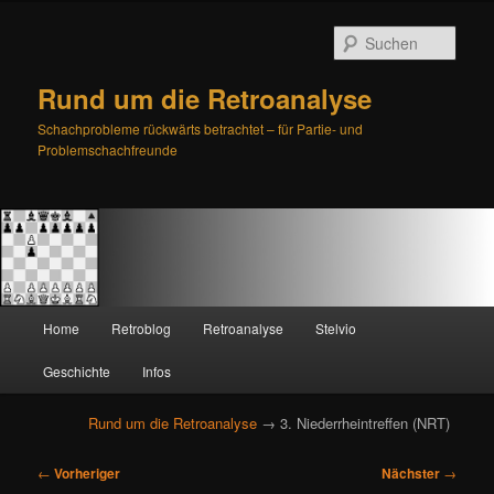
Such
Rund um die Retroanalyse
Schachprobleme rückwärts betrachtet – für Partie- und
Problemschachfreunde
H
Home
Retroblog
Retroanalyse
Stelvio
Zum
Zum
a
u
Geschichte
Infos
primären
sekundären
p
t
Rund um die Retroanalyse
→ 3. Niederrheintreffen (NRT)
Inhalt
Inhalt
m
e
B
springen
springen
←
Vorheriger
Nächster
→
n
e