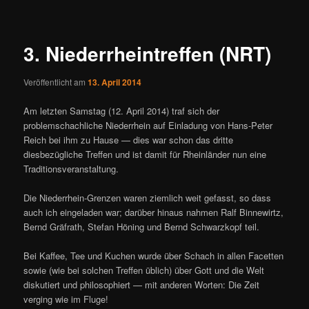
ü
i
t
r
3. Niederrheintreffen (NRT)
a
g
Veröffentlicht am
13. April 2014
s
n
Am letzten Samstag (12. April 2014) traf sich der
a
problemschachliche Niederrhein auf Einladung von Hans-Peter
v
Reich bei ihm zu Hause — dies war schon das dritte
i
diesbezügliche Treffen und ist damit für Rheinländer nun eine
g
Traditionsveranstaltung.
a
t
Die Niederrhein-Grenzen waren ziemlich weit gefasst, so dass
i
auch ich eingeladen war; darüber hinaus nahmen Ralf Binnewirtz,
o
Bernd Gräfrath, Stefan Höning und Bernd Schwarzkopf teil.
n
Bei Kaffee, Tee und Kuchen wurde über Schach in allen Facetten
sowie (wie bei solchen Treffen üblich) über Gott und die Welt
diskutiert und philosophiert — mit anderen Worten: Die Zeit
verging wie im Fluge!