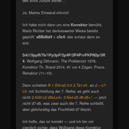
des
Blick zurück
bisher…
Ja, Marios Einwand stimmt!
Ich habe mich dann um eine
Korrektur
bemüht;
Mario Richter hat dankeswerter Weise bereits
geprüft:
sBBd6d4 > c5c4
; das schaut dann so
aus:
5rk1/5ppR/7b/1Pp3pP/2p4P/2P4P/nPKPN2p/3R
4
. Wolfgang Dittmann,
The Problemist
1978,
Korrektur Th. Brand 2014, #1 vor 4 Zügen, Proca-
Retraktor (11+10).
Dann scheitert
R 1.Sf4-e2 0-0 2.Ta1-d1.
an
2.– c7-
c5.
mit Schließung der 7. Reihe; es geht auch
nicht
2.Kd3-c2 d5xLc4+ 3.Ke4-d3 d6-d5+!.
— jetzt
nicht
d7-d5, was zwar auch die 7. Reihe schließt,
aber gleichzeitig das Fluchtfeld d7 blockt.
Ich hoffe, das ist korrekt — und ich bin mir
ziemlich sicher, dass Wolfgang diese Korrektur