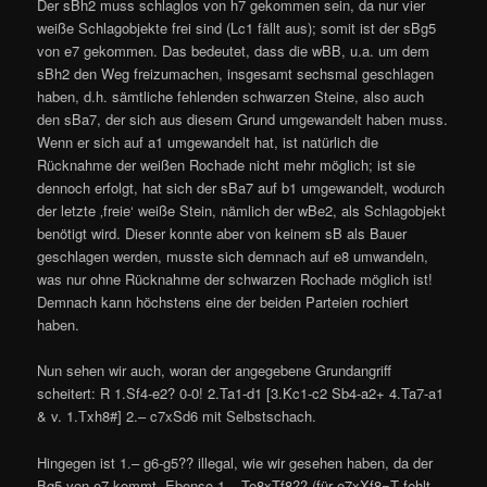
Der sBh2 muss schlaglos von h7 gekommen sein, da nur vier
weiße Schlagobjekte frei sind (Lc1 fällt aus); somit ist der sBg5
von e7 gekommen. Das bedeutet, dass die wBB, u.a. um dem
sBh2 den Weg freizumachen, insgesamt sechsmal geschlagen
haben, d.h. sämtliche fehlenden schwarzen Steine, also auch
den sBa7, der sich aus diesem Grund umgewandelt haben muss.
Wenn er sich auf a1 umgewandelt hat, ist natürlich die
Rücknahme der weißen Rochade nicht mehr möglich; ist sie
dennoch erfolgt, hat sich der sBa7 auf b1 umgewandelt, wodurch
der letzte ‚freie‘ weiße Stein, nämlich der wBe2, als Schlagobjekt
benötigt wird. Dieser konnte aber von keinem sB als Bauer
geschlagen werden, musste sich demnach auf e8 umwandeln,
was nur ohne Rücknahme der schwarzen Rochade möglich ist!
Demnach kann höchstens eine der beiden Parteien rochiert
haben.
Nun sehen wir auch, woran der angegebene Grundangriff
scheitert: R 1.Sf4-e2? 0-0! 2.Ta1-d1 [3.Kc1-c2 Sb4-a2+ 4.Ta7-a1
& v. 1.Txh8#] 2.– c7xSd6 mit Selbstschach.
Hingegen ist 1.– g6-g5?? illegal, wie wir gesehen haben, da der
Bg5 von e7 kommt. Ebenso 1.– Te8xTf8?? (für e7xXf8=T fehlt