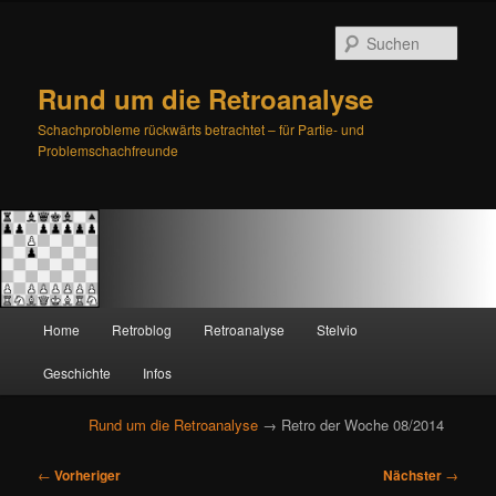
Such
Rund um die Retroanalyse
Schachprobleme rückwärts betrachtet – für Partie- und
Problemschachfreunde
H
Home
Retroblog
Retroanalyse
Stelvio
Zum
Zum
a
u
Geschichte
Infos
primären
sekundären
p
t
Rund um die Retroanalyse
→ Retro der Woche 08/2014
Inhalt
Inhalt
m
e
B
springen
springen
←
Vorheriger
Nächster
→
n
e