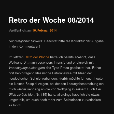
ü
i
t
r
Retro der Woche 08/2014
a
g
Veröffentlicht am
16. Februar 2014
s
n
Nachträglicher Hinweis:
Beachtet bitte die Korrektur der Aufgabe
a
in den Kommentaren!
v
i
Im letzten
Retro der Woche
hatte ich bereits erwähnt, dass
g
Wolfgang Dittmann besonders intensiv und erfolgreich mit
a
Verteidigungsrückzügern
des Typs Proca gearbeitet hat. Er hat
t
dort hervorragend klassische Retroanalyse mit Ideen der
i
neudeutschen Schule verbunden; hierfür möchte ich euch heute
o
ein kleines Beispiel zeigen, bei dessen Lösungsbesprechung ich
n
mich wieder sehr eng an die von Wolfgang in seinem Buch
Der
Blick zurück
(dort Nr. 135) halte, allerdings habe ich sie etwas
umgestellt, um euch noch mehr zum Selbstlösen zu verlocken –-
es lohnt!