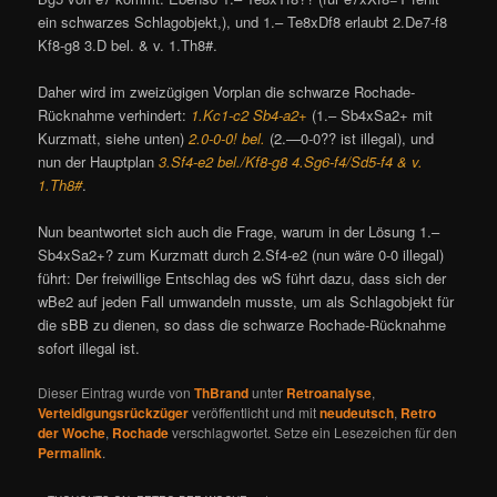
ein schwarzes Schlagobjekt,), und 1.– Te8xDf8 erlaubt 2.De7-f8
Kf8-g8 3.D bel. & v. 1.Th8#.
Daher wird im zweizügigen Vorplan die schwarze Rochade-
Rücknahme verhindert:
1.Kc1-c2 Sb4-a2+
(1.– Sb4xSa2+ mit
Kurzmatt, siehe unten)
2.0-0-0! bel.
(2.—0-0?? ist illegal), und
nun der Hauptplan
3.Sf4-e2 bel./Kf8-g8 4.Sg6-f4/Sd5-f4 & v.
1.Th8#
.
Nun beantwortet sich auch die Frage, warum in der Lösung 1.–
Sb4xSa2+? zum Kurzmatt durch 2.Sf4-e2 (nun wäre 0-0 illegal)
führt: Der freiwillige Entschlag des wS führt dazu, dass sich der
wBe2 auf jeden Fall umwandeln musste, um als Schlagobjekt für
die sBB zu dienen, so dass die schwarze Rochade-Rücknahme
sofort illegal ist.
Dieser Eintrag wurde von
ThBrand
unter
Retroanalyse
,
Verteidigungsrückzüger
veröffentlicht und mit
neudeutsch
,
Retro
der Woche
,
Rochade
verschlagwortet. Setze ein Lesezeichen für den
Permalink
.