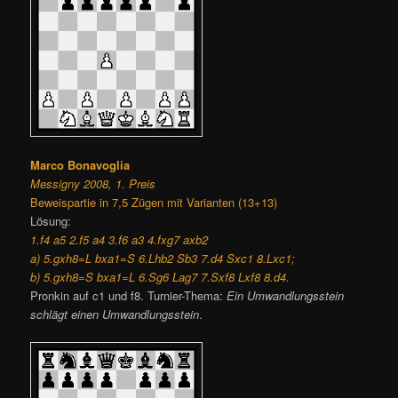
Marco Bonavoglia
Messigny 2008, 1. Preis
Beweispartie in 7,5 Zügen mit Varianten (13+13)
Lösung:
1.f4 a5 2.f5 a4 3.f6 a3 4.fxg7 axb2
a) 5.gxh8=L bxa1=S 6.Lhb2 Sb3 7.d4 Sxc1 8.Lxc1;
b) 5.gxh8=S bxa1=L 6.Sg6 Lag7 7.Sxf8 Lxf8 8.d4.
Pronkin auf c1 und f8. Turnier-Thema:
Ein Umwandlungsstein
schlägt einen Umwandlungsstein
.