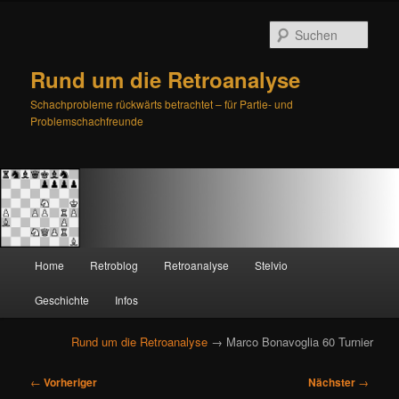
Such
Rund um die Retroanalyse
Schachprobleme rückwärts betrachtet – für Partie- und
Problemschachfreunde
H
Home
Retroblog
Retroanalyse
Stelvio
Zum
Zum
a
u
Geschichte
Infos
primären
sekundären
p
t
Rund um die Retroanalyse
→ Marco Bonavoglia 60 Turnier
Inhalt
Inhalt
m
e
B
springen
springen
←
Vorheriger
Nächster
→
n
e