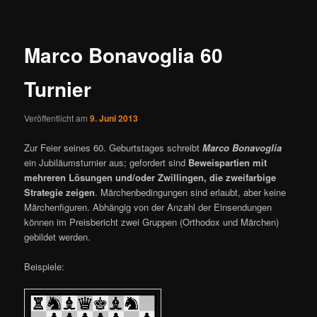
ü
i
t
r
Marco Bonavoglia 60
a
g
Turnier
s
n
a
Veröffentlicht am
9. Juni 2013
v
Zur Feier seines 60. Geburtstages schreibt
Marco Bonavoglia
i
ein Jubiläumsturnier aus; gefordert sind
Beweispartien mit
g
mehreren Lösungen und/oder Zwillingen, die zweifarbige
a
Strategie zeigen
. Märchenbedingungen sind erlaubt, aber keine
t
Märchenfiguren. Abhängig von der Anzahl der Einsendungen
i
können im Preisbericht zwei Gruppen (Orthodox und Märchen)
o
gebildet werden.
n
Beispiele: