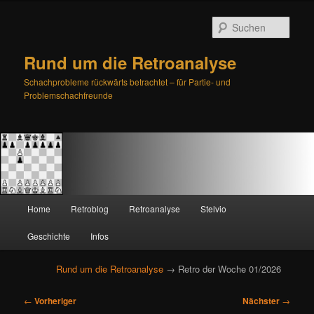
Such
Rund um die Retroanalyse
Schachprobleme rückwärts betrachtet – für Partie- und
Problemschachfreunde
H
Home
Retroblog
Retroanalyse
Stelvio
Zum
Zum
a
u
Geschichte
Infos
primären
sekundären
p
t
Rund um die Retroanalyse
→ Retro der Woche 01/2026
Inhalt
Inhalt
m
e
B
springen
springen
←
Vorheriger
Nächster
→
n
e