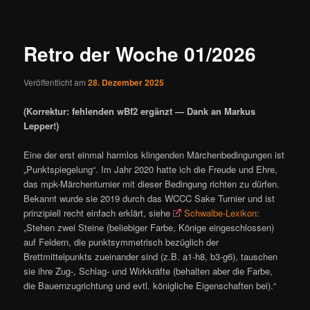
ü
i
t
r
Retro der Woche 01/2026
a
g
Veröffentlicht am
28. Dezember 2025
s
n
(Korrektur: fehlenden wBf2 ergänzt — Dank an Markus
a
Lepper!)
v
i
Eine der erst einmal harmlos klingenden Märchenbedingungen ist
g
„Punktspiegelung“. Im Jahr 2020 hatte ich die Freude und Ehre,
a
das mpk-Märchenturnier mit dieser Bedingung richten zu dürfen.
t
Bekannt wurde sie 2019 durch das WCCC Sake Turnier und ist
i
prinzipiell recht einfach erklärt, siehe
Schwalbe-Lexikon
:
o
„Stehen zwei Steine (beliebiger Farbe, Könige eingeschlossen)
n
auf Feldern, die punktsymmetrisch bezüglich der
Brettmittelpunkts zueinander sind (z.B. a1-h8, b3-g6), tauschen
sie ihre Zug-, Schlag- und Wirkkräfte (behalten aber die Farbe,
die Bauernzugrichtung und evtl. königliche Eigenschaften bei).“