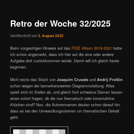
ü
i
t
r
Retro der Woche 32/2025
a
g
Veröffentlicht am
3. August 2025
s
n
Beim vorgestrigen Hinweis auf das
FIDE Album 2019-2021
hatte
a
ich schon angemerkt, dass ich hier auf die eine oder andere
v
Aufgabe dort zurückkommen würde. Damit will ich gleich heute
i
beginnen.
g
a
Mich reizte das Stück von
Joaquim Crusats
und
Andrij Frolkin
t
schon wegen der bemerkenswerten Diagrammstellung: Alles
i
spielt sich im Süden ab, und gleich fünf schwarze Damen lassen
o
einen sofort fragen, ob die nun thematisch oder
konstruktive
n
Krücken
sind? Nun, die Autorennamen deuten schon darauf hin,
dass es bei den Umwandlungssteinen um thematischen Gehalt
geht.