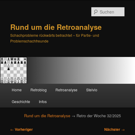
Such
Rund um die Retroanalyse
Schachprobleme rückwärts betrachtet – für Partie- und
Problemschachfreunde
H
Home
Retroblog
Retroanalyse
Stelvio
Zum
Zum
a
u
Geschichte
Infos
primären
sekundären
p
t
Rund um die Retroanalyse
→ Retro der Woche 32/2025
Inhalt
Inhalt
m
e
B
springen
springen
←
Vorheriger
Nächster
→
n
e