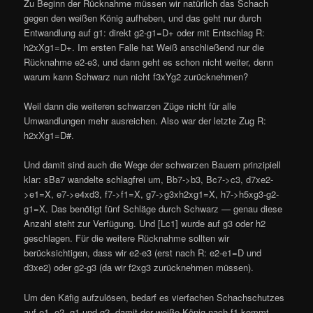
Zu Beginn der Rücknahme müssen wir natürlich das Schach
gegen den weißen König aufheben, und das geht nur durch
Entwandlung auf g1: direkt g2-g1=D+ oder mit Entschlag R:
h2xXg1=D+. Im ersten Falle hat Weiß anschließend nur die
Rücknahme e2-e3, und dann geht es schon nicht weiter, denn
warum kann Schwarz nun nicht f3xYg2 zurücknehmen?
Weil dann die weiteren schwarzen Züge nicht für alle
Umwandlungen mehr ausreichen. Also war der letzte Zug R:
h2xXg1=D#.
Und damit sind auch die Wege der schwarzen Bauern prinzipiell
klar: sBa7 wandelte schlagfrei um, Bb7->b3, Bc7->c3, d7xe2-
>e1=X, e7->e4xd3, f7->f1=X, g7->g3xh2xg1=X, h7->h5xg3-g2-
g1=X. Das benötigt fünf Schläge durch Schwarz — genau diese
Anzahl steht zur Verfügung. Und [Lc1] wurde auf g3 oder h2
geschlagen. Für die weitere Rücknahme sollten wir
berücksichtigen, dass wir e2-e3 (erst nach R: e2-e1=D und
d3xe2) oder g2-g3 (da wir f2xg3 zurücknehmen müssen).
Um den Käfig aufzulösen, bedarf es vierfachen Schachschutzes
auf e1, e2, g1 und g2, damit der weiße König nach f1 kommt.